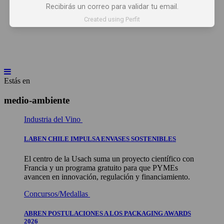
Recibirás un correo para validar tu email.
INICIO
NOTICIAS
ARTÍCULOS
Created using Perfit
BEBER X LOS OJOS
GLOSARIO DEL VINO
PANORAMAS
Estás en
medio-ambiente
Industria del Vino
LABEN CHILE IMPULSA ENVASES SOSTENIBLES
El centro de la Usach suma un proyecto científico con
Francia y un programa gratuito para que PYMEs
avancen en innovación, regulación y financiamiento.
Concursos/Medallas
ABREN POSTULACIONES A LOS PACKAGING AWARDS
2026