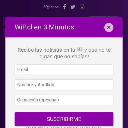
Síguenos
¡Suscribete!
Iniciar Sesión
WiP.cl en 3 Minutos
×
Buscar:
Beneficios
WiP
Recibe las noticias en tu
y que no te
digan que no sabías!
SUSCRIBIRME