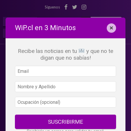
Síguenos
¡Suscribete!
Iniciar Sesión
WiP.cl en 3 Minutos
×
Buscar:
Beneficios
WiP
Recibe las noticias en tu
y que no te
digan que no sabías!
SUSCRIBIRME