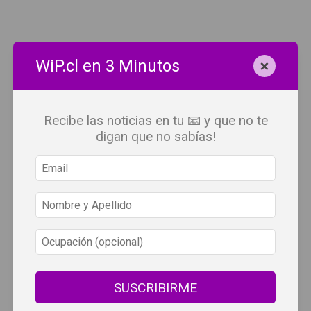
×
WiP.cl en 3 Minutos
Recibe las noticias en tu 📧 y que no te
digan que no sabías!
SUSCRIBIRME