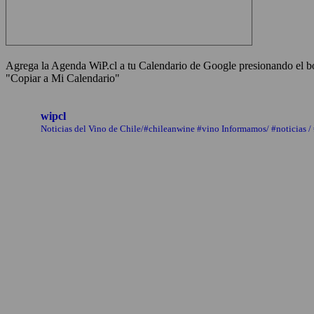
Agrega la Agenda WiP.cl a tu Calendario de Google presionando el bot
"Copiar a Mi Calendario"
wipcl
Noticias del Vino de Chile/#chileanwine #vino Informamos/ #noticias /