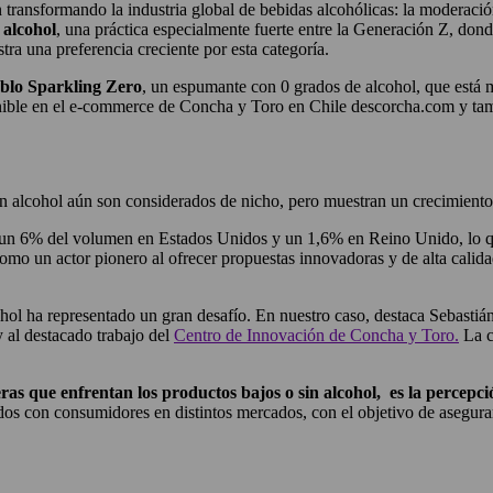
n transformando la industria global de bebidas alcohólicas: la moderac
 alcohol
, una práctica especialmente fuerte entre la Generación Z, don
tra una preferencia creciente por esta categoría.
ablo Sparkling Zero
, un espumante con 0 grados de alcohol, que está 
ponible en el e-commerce de Concha y Toro en Chile descorcha.com y ta
sin alcohol aún son considerados de nicho, pero muestran un crecimiento 
un 6% del volumen en Estados Unidos y un 1,6% en Reino Unido, lo que
como un actor pionero al ofrecer propuestas innovadoras y de alta calid
ohol ha representado un gran desafío. En nuestro caso, destaca Sebastiá
y al destacado trabajo del
Centro de Innovación de Concha y Toro.
La co
ras que enfrentan los productos bajos o sin alcohol, es la percepc
os con consumidores en distintos mercados, con el objetivo de asegura