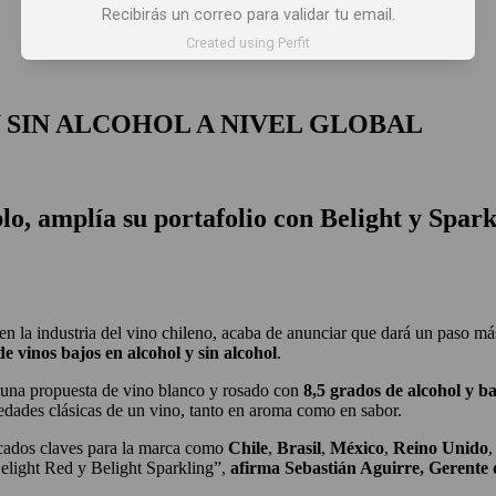
Recibirás un correo para validar tu email.
 X LOS OJOS
GLOSARIO DEL VINO
PANORAMAS
Created using Perfit
 SIN ALCOHOL A NIVEL GLOBAL
lo, amplía su portafolio con
Belight y Spark
en la industria del vino chileno, acaba de anunciar que dará un paso 
e vinos bajos en alcohol y sin alcohol
.
una propuesta de vino blanco y rosado con
8,5 grados de alcohol y ba
iedades clásicas de un vino, tanto en aroma como en sabor.
cados claves para la marca como
Chile
,
Brasil
,
México
,
Reino Unido
Belight Red y Belight Sparkling”,
afirma Sebastián Aguirre, Gerente 