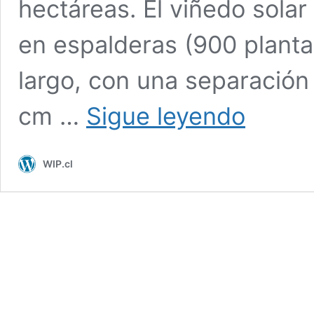
hectáreas. El viñedo sola
en espalderas (900 planta
largo, con una separación
EL
cm …
Sigue leyendo
VIÑEDO
SOLAR
DE
WIP.cl
DON
MELCHOR
CON
MIRAS
AL
CAMBIO
CLIMÁTICO