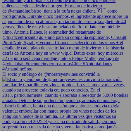
El socio y enólogo de @morareyeswines convirtió la