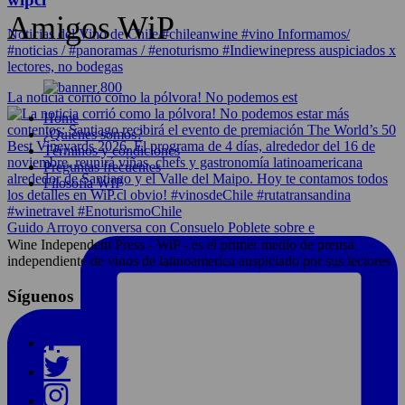
Amigos WiP
Noticias del Vino de Chile/#chileanwine #vino Informamos/
#noticias / #panoramas / #enoturismo #Indiewinepress auspiciados x
lectores, no bodegas
La noticia corrió como la pólvora! No podemos est
Home
¿Quiénes somos?
Términos y condiciones
Preguntas frecuentes
Filosofía WIP
Guido Arroyo conversa con Consuelo Poblete sobre e
Wine Independent Press - WiP - es el primer medio de prensa
independiente de vinos de latinoamerica auspiciado por sus lectores.
Síguenos