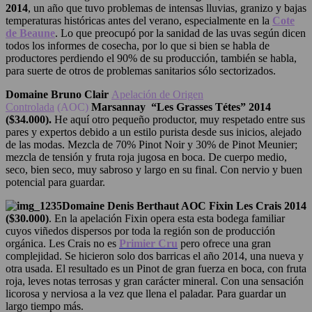
2014
, un año que tuvo problemas de intensas lluvias, granizo y bajas
temperaturas históricas antes del verano, especialmente en la
Cote
de Beaune
. Lo que preocupó por la sanidad de las uvas según dicen
todos los informes de cosecha, por lo que si bien se habla de
productores perdiendo el 90% de su producción, también se habla,
para suerte de otros de problemas sanitarios sólo sectorizados.
Domaine Bruno Clair
Apelación de Origen
Controlada
(AOC)
Marsannay “Les Grasses Tétes” 2014
($34.000).
He aquí otro pequeño productor, muy respetado entre sus
pares y expertos debido a un estilo purista desde sus inicios, alejado
de las modas. Mezcla de 70% Pinot Noir y 30% de Pinot Meunier;
mezcla de tensión y fruta roja jugosa en boca. De cuerpo medio,
seco, bien seco, muy sabroso y largo en su final. Con nervio y buen
potencial para guardar.
Domaine Denis Berthaut AOC Fixin Les Crais 2014
($30.000)
. En la apelación Fixin opera esta esta bodega familiar
cuyos viñedos dispersos por toda la región son de producción
orgánica. Les Crais no es
Primier Cru
pero ofrece una gran
complejidad. Se hicieron solo dos barricas el año 2014, una nueva y
otra usada. El resultado es un Pinot de gran fuerza en boca, con fruta
roja, leves notas terrosas y gran carácter mineral. Con una sensación
licorosa y nerviosa a la vez que llena el paladar. Para guardar un
largo tiempo más.