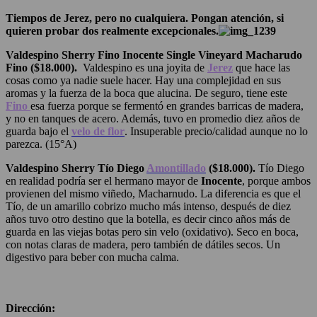
Tiempos de Jerez, pero no cualquiera. Pongan atención, si
quieren probar dos realmente excepcionales.
Valdespino Sherry Fino Inocente Single Vineyard Macharudo
Fino ($18.000).
Valdespino es una joyita de
Jerez
que hace las
cosas como ya nadie suele hacer. Hay una complejidad en sus
aromas y la fuerza de la boca que alucina. De seguro, tiene este
Fino
esa fuerza porque se fermentó en grandes barricas de madera,
y no en tanques de acero. Además, tuvo en promedio diez años de
guarda bajo el
velo de flor
. Insuperable precio/calidad aunque no lo
parezca. (15°A)
Valdespino Sherry Tío Diego
Amontillado
($18.000).
Tío Diego
en realidad podría ser el hermano mayor de
Inocente
, porque ambos
provienen del mismo viñedo, Macharnudo. La diferencia es que el
Tío, de un amarillo cobrizo mucho más intenso, después de diez
años tuvo otro destino que la botella, es decir cinco años más de
guarda en las viejas botas pero sin velo (oxidativo). Seco en boca,
con notas claras de madera, pero también de dátiles secos. Un
digestivo para beber con mucha calma.
Dirección: