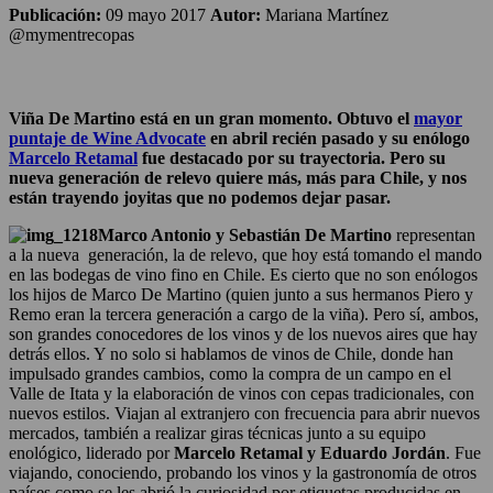
Publicación:
09 mayo 2017
Autor:
Mariana Martínez
@mymentrecopas
Viña De Martino está en un gran momento. Obtuvo el
mayor
puntaje de Wine Advocate
en abril recién pasado y su enólogo
Marcelo Retamal
fue destacado por su trayectoria. Pero su
nueva generación de relevo quiere más, más para Chile, y nos
están trayendo joyitas que no podemos dejar pasar.
Marco Antonio y Sebastián De Martino
representan
a la nueva generación, la de relevo, que hoy está tomando el mando
en las bodegas de vino fino en Chile. Es cierto que no son enólogos
los hijos de Marco De Martino (quien junto a sus hermanos Piero y
Remo eran la tercera generación a cargo de la viña). Pero sí, ambos,
son grandes conocedores de los vinos y de los nuevos aires que hay
detrás ellos. Y no solo si hablamos de vinos de Chile, donde han
impulsado grandes cambios, como la compra de un campo en el
Valle de Itata y la elaboración de vinos con cepas tradicionales, con
nuevos estilos. Viajan al extranjero con frecuencia para abrir nuevos
mercados, también a realizar giras técnicas junto a su equipo
enológico, liderado por
Marcelo Retamal y Eduardo Jordán
. Fue
viajando, conociendo, probando los vinos y la gastronomía de otros
países como se les abrió la curiosidad por etiquetas producidas en