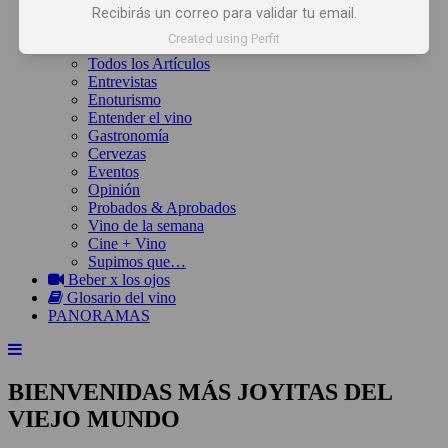
Inicio
Recibirás un correo para validar tu email.
Noticias
Created using Perfit
Artículos
Todos los Artículos
Entrevistas
Enoturismo
Entender el vino
Gastronomía
Cervezas
Eventos
Opinión
Probados & Aprobados
Vino de la semana
Cine + Vino
Supimos que…
Beber x los ojos
Glosario del vino
PANORAMAS
BIENVENIDAS MÁS JOYITAS DEL
VIEJO MUNDO