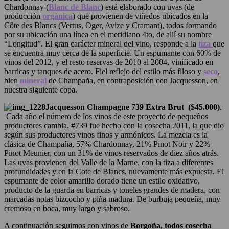
Chardonnay (
Blanc de Blanc
) está elaborado con uvas (de
producción
orgánica
) que provienen de viñedos ubicados en la
Côte des Blancs (Vertus, Oger, Avize y Cramant), todos formando
por su ubicación una línea en el meridiano 4to, de allí su nombre
“Longitud”. El gran carácter mineral del vino, responde a la
tiza
que
se encuentra muy cerca de la superficie. Un espumante con 60% de
vinos del 2012, y el resto
reservas
de 2010 al 2004, vinificado en
barricas y tanques de acero. Fiel reflejo del estilo más filoso y
seco
,
bien
mineral
de
Champaña
, en contraposición con Jacquesson, en
nuestra siguiente copa.
Jacquesson Champagne 739 Extra Brut ($45.000)
.
Cada año el número de los vinos de este proyecto de pequeños
productores cambia. #739 fue hecho con la cosecha 2011, la que dio
según sus productores vinos finos y armónicos. La mezcla es la
clásica de Champaña, 57% Chardonnay, 21% Pinot Noir y 22%
Pinot Meunier, con un 31% de vinos reservados de diez años atrás.
Las uvas provienen del Valle de la Marne, con la tiza a diferentes
profundidades y en la Cote de Blancs, nuevamente más expuesta. El
espumante de color amarillo dorado tiene un estilo oxidativo,
producto de la guarda en barricas y toneles grandes de madera, con
marcadas notas bizcocho y piña madura. De burbuja pequeña, muy
cremoso en boca, muy largo y sabroso.
A continuación seguimos con vinos de
Borgoña, todos cosecha