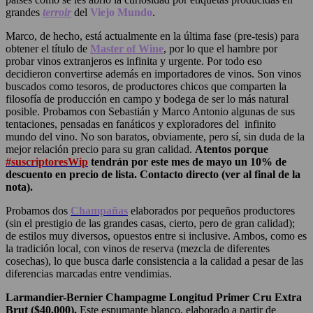
grandes
terroir
del
Viejo Mundo
.
Marco, de hecho, está actualmente en la última fase (pre-tesis) para
obtener el título de
Master of Wine
, por lo que el hambre por
probar vinos extranjeros es infinita y urgente. Por todo eso
decidieron convertirse además en importadores de vinos. Son vinos
buscados como tesoros, de productores chicos que comparten la
filosofía de producción en campo y bodega de ser lo más natural
posible. Probamos con Sebastián y Marco Antonio algunas de sus
tentaciones, pensadas en fanáticos y exploradores del infinito
mundo del vino. No son baratos, obviamente, pero sí, sin duda de la
mejor relación precio para su gran calidad.
Atentos porque
#suscriptoresWip
tendrán por este mes de mayo un 10% de
descuento en precio de lista. Contacto directo (ver al final de la
nota).
Probamos dos
Champañas
elaborados por pequeños productores
(sin el prestigio de las grandes casas, cierto, pero de gran calidad);
de estilos muy diversos, opuestos entre si inclusive. Ambos, como es
la tradición local, con vinos de reserva (mezcla de diferentes
cosechas), lo que busca darle consistencia a la calidad a pesar de las
diferencias marcadas entre vendimias.
Larmandier-Bernier Champagme Longitud Primer Cru Extra
Brut ($40.000).
Este espumante blanco, elaborado a partir de