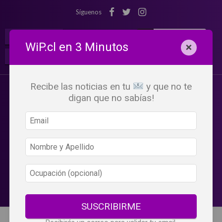
Síguenos
¡Suscribete!
Iniciar Sesión
WiP.cl en 3 Minutos
×
Buscar:
Beneficios
WiP
Recibe las noticias en tu
y que no te
digan que no sabías!
SUSCRIBIRME