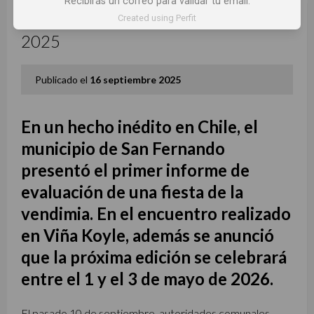
Recibirás un correo para validar tu email.
Created using Perfit
BALANCE POSITIVO EN VENDIMIA
2025
Publicado el
16 septiembre 2025
En un hecho inédito en Chile, el
municipio de San Fernando
presentó el primer informe de
evaluación de una fiesta de la
vendimia. En el
encuentro realizado
en Viña Koyle, además se anunció
que la próxima edición se celebrará
entre el 1 y el 3 de mayo de 2026.
El pasado 10 de septiembre, autoridades comunales,