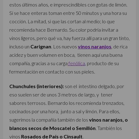
estos últimos años, e imprescindibles con gotas de limón.
Si se hace enteras toman entre 50 minutos y una hora su
cocción. La mitad, si que las cortan al medio; lo que
recomienda hace Bernardo. Su color podría invitar a
vinos ligeros, pero qué va, hay fuerza allí para un gran tinto,
incluso un
Carignan
. Los nuevos
vinos naranjos
, de rica
acidez y buen volumen en boca, tienen aquí una buena
compañía, gracias a su carga
fenólica
, producto de su
fermentación en contacto con sus pieles.
Chunchules (interiores):
son el intestino delgado, por
eso suelen ser de unos 3 metros de largo, y tener
sabores terrosos. Bernardo los recomienda trenzados,
cocinados por una hora, junto a sal y limón. Para ellos,
sugerimos la compañía también de los
vinos naranjos, o
blancos secos de Moscatel o Semillón
. También los
vinos
Rosados de País o Cinsault
.