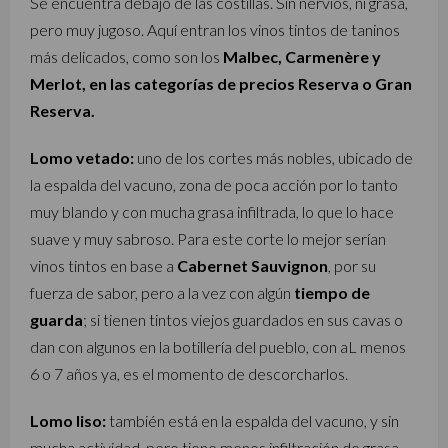
Se encuentra debajo de las costillas. Sin nervios, ni grasa,
pero muy jugoso. Aquí entran los vinos tintos de taninos
más delicados, como son los
Malbec, Carmenère y
Merlot, en las categorías de precios Reserva o Gran
Reserva.
Lomo vetado:
uno de los cortes más nobles, ubicado de
la espalda del vacuno, zona de poca acción por lo tanto
muy blando y con mucha grasa infiltrada, lo que lo hace
suave y muy sabroso. Para este corte lo mejor serían
vinos tintos en base a
Cabernet Sauvignon
, por su
fuerza de sabor, pero a la vez con algún
tiempo de
guarda
; si tienen tintos viejos guardados en sus cavas o
dan con algunos en la botillería del pueblo, con aL menos
6 o 7 años ya, es el momento de descorcharlos.
Lomo liso:
también está en la espalda del vacuno, y sin
mucha actividad, pero tiene menos infiltración de grasa,