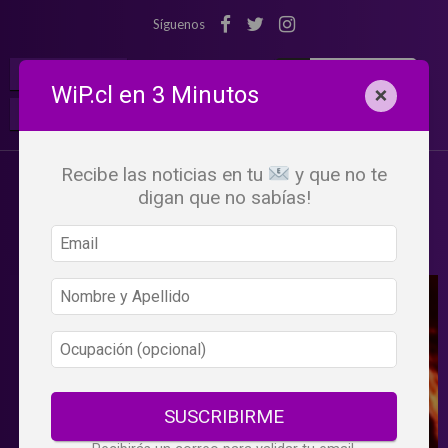
Síguenos
¡Suscribete!
Iniciar Sesión
WiP.cl en 3 Minutos
×
Buscar:
Beneficios
WiP
Recibe las noticias en tu
y que no te
digan que no sabías!
SUSCRIBIRME