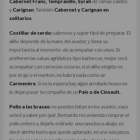
Cabernet Franc, Tempranillo, Syrah
de climas cálidos
y
Carignan
. También
Cabernet y Carignan en
solitarios
.
Costillar de cerdo:
sabrosos y super fácil de preparar. El
aliño depende de la mano del asador, y tiene su
importancia al momento de acompañar con vinos. Si
prefieren las salsas agridulces tipo barbecue, mejor será
acompañar con cervezas oscuras, si el aliño elegido va
por el ajo o el merken, no habrá nada como un
Carmenère
. Si en la espera hay algún arrollado huaso no
lo dejan pasar la compañía de un
País o de Cinsault.
Pollo a las brasas:
no pueden faltan en los asados, vaya
usted a saber por qué. Bernardo recomienda comprar el
pollo entero y dejarlo estirado una rana boca abajo, es
decir abrirlo hasta que quede aplanado, en una sola pieza.