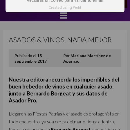
Recibirás un correo para validar tu email.
Created using Perfit
ASADOS & VINOS, NADA MEJOR
Publicado el
15
Por
Mariana Martínez de
septiembre 2017
Aparicio
Nuestra editora recuerda los imperdibles del
buen bebedor de vinos en cualquier asado,
junto a Bernardo Borgeat y sus datos de
Asador Pro.
Llegaron las Fiestas Patrias y el asado es protagonista en
todo encuentro, ya sea cerca del mar o tierra adentro.
Por eso recurrimos a
Bernardo Borgeat
, convertido en