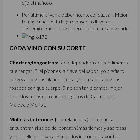
dijo el mañoso.
Por último, si van a beber no, no, conduzcan. Mejor
tomase una siesta larga o pasar las llaves al
abstemio. Suena obvio, pero mejor nunca olvidarlo.
CADA VINO CON SU CORTE
Chorizos/longanizas:
todo dependerá del condimento
que tengan. Si el picor es la clave del sabor, yo prefiero
cervezas, o vinos blancos con algo de madera o vinos
rosados con que cuerpo. Si no son tan picantes, mejor
serán los tintos con cuerpos ligeros de Carmenère,
Malbec y Merlot.
Mollejas (interiores):
son glándulas (timo) que se
encuentran al saldo del corazón (más tiernas y sabrosas)
y del cuello de la vaca. Son de los interiores favoritos