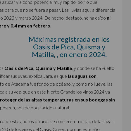
 azúcar y alcohol potencial muy rápido, por lo que
 para que no se fuera a pasar. Las lluvias aquí, a diferencia
sto 2023 y marzo 2024. De hecho, destacó, no ha caído
ni
bre y 0.4 mm en febrero
.
Máximas registrada en los
Oasis de Pica, Quisma y
Matilla, , en enero 2024.
los
Oasis de Pica, Quisma y Matilla
, y donde se ha vuelto
ficar sus uvas, explica Jara, es que
las aguas son
to de Atacama fue fondo de océano, y como no llueve, las
ca a su vez, que en este Norte Grande los vinos 2024 ya
oteger de las altas temperaturas en sus bodegas sin
 poseen, son de poca acidez natural.
que este año los pájaros se comieron la mitad de las uvas
ón 2.0 de los vinos del Oasis. Creen, porque este año,