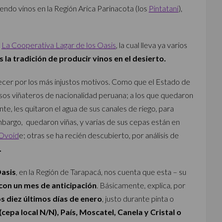
endo vinos en la Región Arica Parinacota (los
Pintatani
),
r
La Cooperativa Lagar de los Oasis
, la cual lleva ya varios
s la tradición de producir vinos en el desierto.
ecer por los más injustos motivos. Como que el Estado de
itosos viñateros de nacionalidad peruana; a los que quedaron
e, les quitaron el agua de sus canales de riego, para
embargo, quedaron viñas, y varias de sus cepas están en
 Ovoid
e; otras se ha recién descubierto, por análisis de
.
Oasis
, en la Región de Tarapacá, nos cuenta que esta – su
 con un mes de anticipación
. Básicamente, explica, por
os diez últimos días de enero
, justo durante pinta o
(cepa local N/N), País, Moscatel, Canela y Cristal o