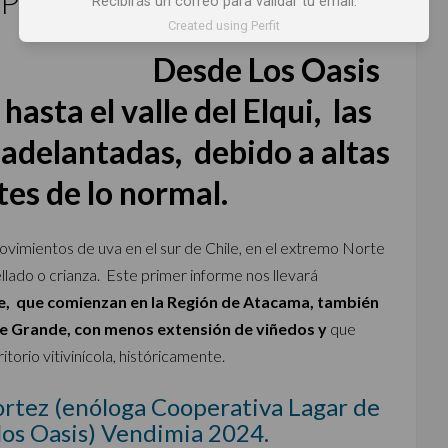
P CHILE NORTE 2024
Recibirás un correo para validar tu email.
Created using Perfit
Desde Los Oasis
hasta el valle del Elqui, las
 adelantadas, debido a altas
tes de lo normal.
ovimientos de uva en el sur de Chile, en el extremo Norte
llado o crianza. Este primer informe nos llevará
le, que comienzan en la Región de Atacama, también
rte Grande, con menos extensión de viñedos y
que
torio vitivinícola, históricamente.
ortez (enóloga Cooperativa Lagar de
los Oasis) Vendimia 2024.