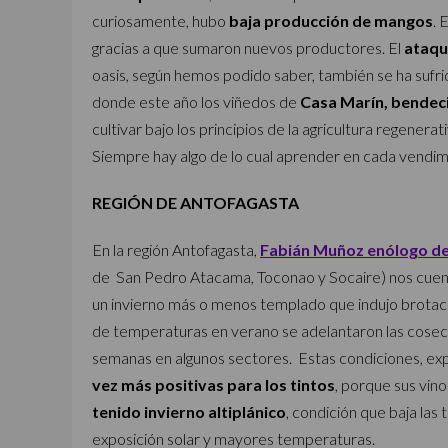
curiosamente, hubo
baja producción de mangos
. 
gracias a que sumaron nuevos productores. El
ataqu
oasis, según hemos podido saber, también se ha sufri
donde este año los viñedos de
Casa Marín, bendecid
cultivar bajo los principios de la agricultura regenera
Siempre hay algo de lo cual aprender en cada vendim
REGIÓN DE ANTOFAGASTA
En la región Antofagasta,
Fabián Muñoz enólogo de 
de San Pedro Atacama, Toconao y Socaire) nos cuent
un invierno más o menos templado que indujo brotaci
de temperaturas en verano se adelantaron las cosec
semanas en algunos sectores. Estas condiciones, exp
vez más positivas para los tintos
, porque sus vin
tenido invierno altiplánico
, condición que baja la
exposición solar y mayores temperaturas.