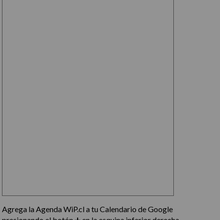
Agrega la Agenda WiP.cl a tu Calendario de Google
presionando el botón ➕ en la esquina inferior derecha