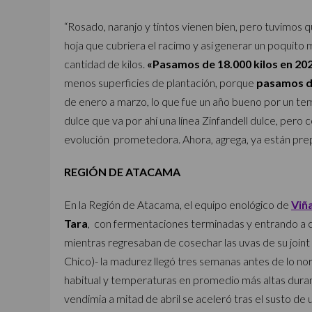
“Rosado, naranjo y tintos vienen bien, pero tuvimos
hoja que cubriera el racimo y así generar un poquito m
cantidad de kilos.
«Pasamos de 18.000 kilos en 202
menos superficies de plantación, porque
pasamos de
de enero a marzo, lo que fue un año bueno por un tem
dulce que va por ahí una línea Zinfandell dulce, pero
evolución prometedora. Ahora, agrega, ya están pre
REGIÓN DE ATACAMA
En la Región de Atacama, el equipo enológico de
Viñ
Tara
, con fermentaciones terminadas y entrando a cr
mientras regresaban de cosechar las uvas de su joint
Chico)- la madurez llegó tres semanas antes de lo nor
habitual y temperaturas en promedio más altas dura
vendimia a mitad de abril se aceleró tras el susto de u