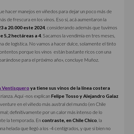
 que hacer manejos en viñedos para dejar un poco más de
ás de frescura en los vinos. Eso sí, acá aumentaron la
3 a 20.000 este 2024
, considerando además que tuvimos
 5,2 hectáreas a 4
. Sacamos la vendimia en tres meses,
a de logística. No vamos a hacer dulce, solamente el tinto
 contentos porque los vinos están bastante ricos con una
parándose para el próximo año», concluye Muñoz.
a Ventisquero
ya tiene sus vinos de la línea costera
ianza. Aquí -nos explican
Felipe Tosso y Alejandro Galaz
 venture en el viñedo más austral del mundo (en Chile
mal; definitivamente por un calor más intenso de lo
nte la temporada. En
contraste, en Chile Chico
, la
na helada que llegó a los -4 centígrados, y que si bien no