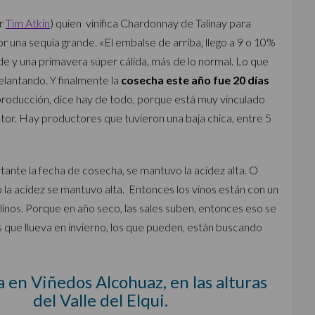
or
Tim Atkin
) quien vinifica Chardonnay de Talinay para
r una sequía grande. «El embalse de arriba, llego a 9 o 10%
de y una primavera súper cálida, más de lo normal. Lo que
delantando. Y finalmente la
cosecha este año fue 20 días
roducción, dice hay de todo, porque está muy vinculado
ctor. Hay productores que tuvieron una baja chica, entre 5
tante la fecha de cosecha, se mantuvo la acidez alta. O
 la acidez se mantuvo alta. Entonces los vinos están con un
linos. Porque en año seco, las sales suben, entonces eso se
s que llueva en invierno, los que pueden, están buscando
 en Viñedos Alcohuaz, en las alturas
del Valle del Elqui.