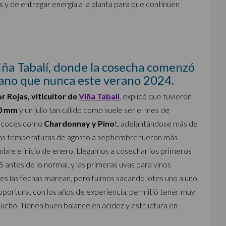
is y de entregar energía a la planta para que continúen
ña Tabalí, donde la cosecha comenzó
no que nunca este verano 2024.
r Rojas, viticultor de
Viña Tabalí
, explicó que tuvieron
0 mm
y un julio tan cálido como suele ser el mes de
precoces como
Chardonnay y Pino
t, adelantándose más de
 las temperaturas de agosto a septiembre fueron más
embre e inicio de enero. Llegamos a cosechar los primeros
 antes de lo normal, y las primeras uvas para vinos
ces las fechas marean, pero fuimos sacando lotes uno a uno,
portuna, con los años de experiencia, permitió tener muy
mucho. Tienen buen balance en acidez y estructura en