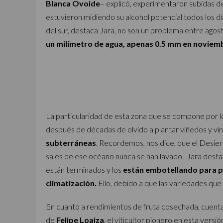
Blanca Ovoide
– explicó, experimentaron subidas de
estuvieron midiendo su alcohol potencial todos los días
del sur, destaca Jara, no son un problema entre ago
un milímetro de agua, apenas 0.5 mm en noviem
La particularidad de esta zona que se compone por 
después de décadas de olvido a plantar viñedos y vini
subterráneas
. Recordemos, nos dice, que el Desier
sales de ese océano nunca se han lavado. Jara desta
están terminados y los
están embotellando para pr
climatización.
Ello, debido a que las variedades que
En cuanto a rendimientos de fruta cosechada, cuenta 
de
Felipe Loaiza
, el viticultor pionero en esta versi