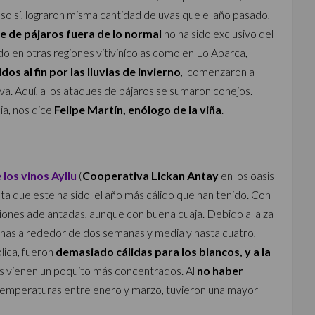
Eso sí, lograron misma cantidad de uvas que el año pasado,
e de pájaros fuera de lo normal
no ha sido exclusivo del
do en otras regiones vitivinícolas como en Lo Abarca,
os al fin por las lluvias de invierno
, comenzaron a
tiva. Aquí, a los ataques de pájaros se sumaron conejos.
ia, nos dice
Felipe Martín, enólogo de la viña
.
los vinos Ayllu
(
Cooperativa Lickan Antay
en los oasis
a que este ha sido el año más cálido que han tenido. Con
ones adelantadas, aunque con buena cuaja. Debido al alza
has alrededor de dos semanas y media y hasta cuatro,
lica, fueron
demasiado cálidas para los blancos, y a la
os vienen un poquito más concentrados. Al
no haber
s temperaturas entre enero y marzo, tuvieron una mayor