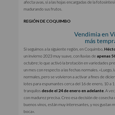
afecta uvas, sí a las hojas encargadas de la fotosíntes
madurando sus frutos.
REGIÓN DE COQUIMBO
Vendimia en Vi
más tempra
Si seguimos a la siguiente región, en Coquimbo,
Hécto
un invierno 2023 muy suave, con lluvias de
apenas 5
octubre; lo que activó la brotación en variedades 
un mes con respecto a las fechas normales. «Luego,
normales, pero se volvieron a activar a fines de dici
lotes para espumantes cerca del 16 de enero, 10 a 15
tranquilos
desde el 24 de enero en adelante
. A ve
con madurez precisa. Creo esa decisión de cosecha o
buenos vinos, están muy interesantes, y nos gustan 
boca».