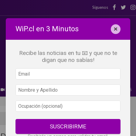
Síguenos
WiP.cl en 3 Minutos
×
Recibe las noticias en tu 📧 y que no te
digan que no sabías!
BEBER X LOS OJOS
GLOSARIO DEL VINO
PANORAMAS
SUSCRIBIRME