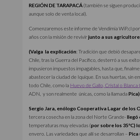
REGIÓN DE TARAPACÁ
(también se siguen produci
aunque solo de venta local).
Comenzaremos este informe de Vendimia WiP.cl po
años con la misión de revivir
junto a sus agricultore
(Valga la explicación
: Tradición que debió desapar
Chile, tras la Guerra del Pacífico, desterró a sus ex
impusieron impuestos impagables, hasta que, finalment
abastecer la ciudad de Iquique. En sus huertas, sin 
todo Chile, como la
Huevo de Gallo, Cristal o Blanca
ADN, y son realmente únicas, como la llamada
Pica)
Sergio Jara, enólogo Cooperativa Lagar de los 
tercera cosecha en la zona del Norte Grande-
llegó
temperaturas muy elevadas (
por sobre los 35°C) l
envero. Las variedades que allí se desarrollan –
Pica 