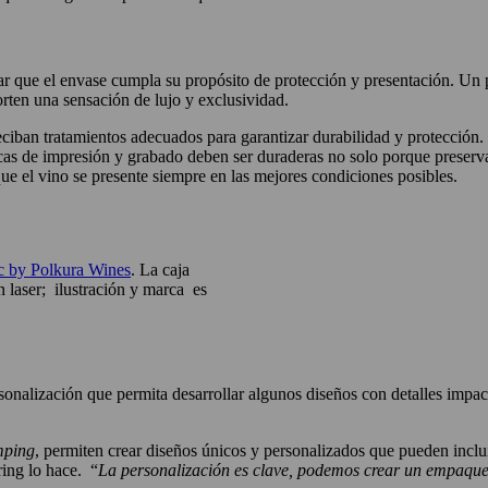
izar que el envase cumpla su propósito de protección y presentación. Un
orten una sensación de lujo y exclusividad.
iban tratamientos adecuados para garantizar durabilidad y protección. 
as de impresión y grabado deben ser duraderas no solo porque preservan
que el vino se presente siempre en las mejores condiciones posibles.
 by Polkura Wines
. La caja
 laser; ilustración y marca es
alización que permita desarrollar algunos diseños con detalles impact
mping
, permiten crear diseños únicos y personalizados que pueden incluir
ing lo hace. “
La personalización es clave, podemos crear un empaque 