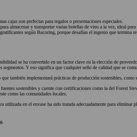
tas cajas son perfectas para regalos o presentaciones especiales.
ra almacenar y transportar varias botellas de vino a la vez, ideal par
gratificantes según Bacoring, porque desafían el ingenio que termina r
ilidad se ha convertido en un factor clave en la elección de proveedore
 segmentos. Y eso significa que cualquier sello de calidad que se comun
no que también implementará prácticas de producción sostenibles, como e
uentes sostenibles y cuente con certificaciones como la del Forest Ste
ente como las comunidades locales.
 utilizada en el envase ha sido tratada adecuadamente para eliminar pl
g.