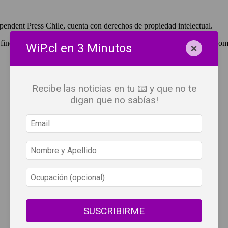
pendent Press Chile, cuenta con derechos de propiedad intelectual.
 fines de lucro, debes ser #SuscriptorWiP.^Para su réplica con fines com
×
WiP.cl en 3 Minutos
Recibe las noticias en tu 📧 y que no te
digan que no sabías!
SUSCRIBIRME