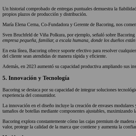
Un historial comprobado de entregas puntuales demuestra la fiabilidad
propios plazos de producción y distribución.
María Elena Cerna, Co-Fundadora y Gerente de Bacoring, nos comenta 
Sven Bruchfeld de Viña Polkura, por ejemplo, señaló sobre Bacorin
empresa pequeña, familiar, a escala humana, donde los dueños están
En esta línea, Bacoring ofrece soporte efectivo para resolver cualqui
del cliente sean atendidas de manera rápida y eficiente.
Además, en 2023 aumentó su capacidad productiva ampliando sus instal
5. Innovación y Tecnología
Bacoring se destaca por su capacidad de integrar soluciones tecnológi
experiencia del consumidor.
La innovación en el diseño incluye la creación de envases modulares y
tamaños de botellas mediante componentes ajustables, maximizando la e
Bacoring explora constantemente cómo las cajas premium de madera que
valor, protege la calidad de la marca que contiene y aumenta la confi