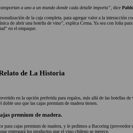
 transportan a uno a un mundo donde cada detalle importa”,
dice
Pablo
rsonalización de la caja completa, para agregar valor a la interacción co
única de abrir una botella de vino”
,
explica Cerna. Ya sea con folia par
idad” en el empaque.
Relato de La Historia
rtido en la opción preferida para regalos, más allá de las botellas de 
l doble uso que las cajas premium de madera tienen.
 cajas premium de madera.
or para cajas premium de madera, y le pedimos a Bacoring (proveedor d
 que entregará los productos que el vino chileno se merece.