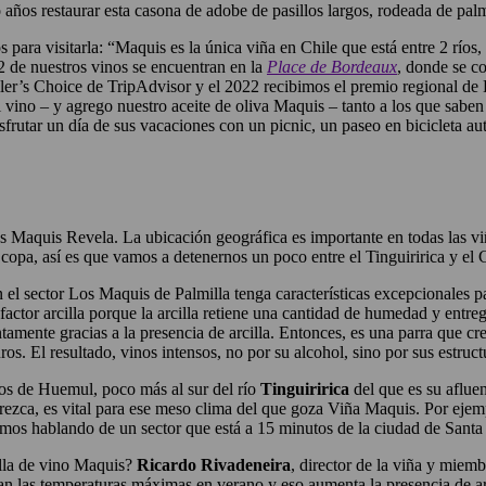
años restaurar esta casona de adobe de pasillos largos, rodeada de palme
 para visitarla: “Maquis es la única viña en Chile que está entre 2 ríos
2 de nuestros vinos se encuentran en la
Place de Bordeaux
, donde se c
r’s Choice de TripAdvisor y el 2022 recibimos el premio regional de 
 vino – y agrego nuestro aceite de oliva Maquis – tanto a los que sabe
sfrutar un día de sus vacaciones con un picnic, un paseo en bicicleta a
os Maquis Revela. La ubicación geográfica es importante en todas las vi
da copa, así es que vamos a detenernos un poco entre el Tinguiririca y e
n el sector Los Maquis de Palmilla tenga características excepcionales
factor arcilla porque la arcilla retiene una cantidad de humedad y entrega
ntamente gracias a la presencia de arcilla. Entonces, es una parra que c
. El resultado, vinos intensos, no por su alcohol, sino por sus estruct
ros de Huemul, poco más al sur del río
Tinguiririca
del que es su aflue
rezca, es vital para ese meso clima del que goza Viña Maquis. Por eje
amos hablando de un sector que está a 15 minutos de la ciudad de Santa
ella de vino Maquis?
Ricardo Rivadeneira
, director de la viña y miem
jan las temperaturas máximas en verano y eso aumenta la presencia de ar