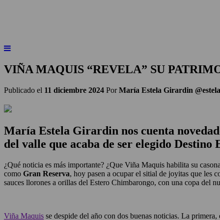
INICIO
NOTICIAS
ARTÍCULOS
BEBER
VIÑA MAQUIS “REVELA” SU PATRIM
Publicado el
11 diciembre 2024
Por
María Estela Girardin @estela­
María Estela Girardin nos cuenta novedades
del valle que acaba de ser elegido Destino
¿Qué noticia es más importante? ¿Que Viña Maquis habilita su casona 
como
Gran Reserva
, hoy pasen a ocupar el sitial de joyitas que le
sauces llorones a orillas del Estero Chimbarongo, con una copa del n
Viña Maquis
se despide del año con dos buenas noticias. La primera, 