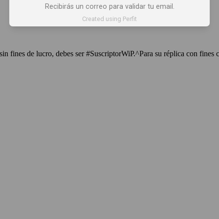
Recibirás un correo para validar tu email.
Created using Perfit
sin fines de lucro, debes ser #SuscriptorWiP.^Para su réplica con fines 