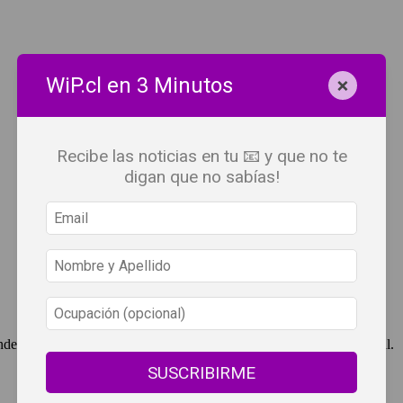
×
WiP.cl en 3 Minutos
Recibe las noticias en tu 📧 y que no te
digan que no sabías!
ndependent Press Chile, cuenta con derechos de propiedad intelectual.
SUSCRIBIRME