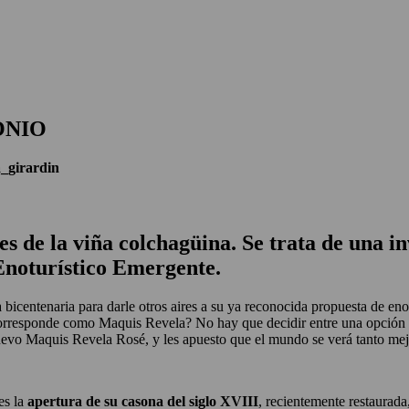
 X LOS OJOS
GLOSARIO DEL VINO
PANORAMAS
ONIO
­_girardin
 de la viña colchagüina. Se trata de una inv
 Enoturístico Emergente.
bicentenaria para darle otros aires a su ya reconocida propuesta de en
s corresponde como Maquis Revela? No hay que decidir entre una opción y
uevo Maquis Revela Rosé, y les apuesto que el mundo se verá tanto mej
es la
apertura de su casona del siglo XVIII
, recientemente restaurada