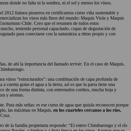
ras donde no falta ni la sombra, ni el sol y menos los vinos.
, el 2012 fuimos pioneros en certificarnos como viña sustentable y
omercializan los vinos más finos del mundo: Maquis Viola y Maquis
Enoturismo Chile. Creo que el resumen de todos estos
n mucho, teniendo personal capacitado, copas de degustación de
utoguiado para conectarse con la naturaleza a ritmo propio y con
ñas, de ahí la importancia del llamado
terroir
. En el caso de Maquis,
l Chimbarongo.
 para vinos “estructurados”: una combinación de capa profunda de
 a cuenta gotas el agua a la tierra, así es que la parra tiene una
rece de una forma distinta, con entrenudos cortitos, mucha hoja y
ura y aromas.
nte. Para más señas: es ese curso de agua que quizás reconocen porque
mplo, las máximas en Maquis,
en los cuarteles cercanos a los ríos,
 Cruz.
bro de la familia propietaria responde: “El estero Chimbarongo y el río
omas florales, a hierbas y a fruta fresca en los vinos. Aromas que se