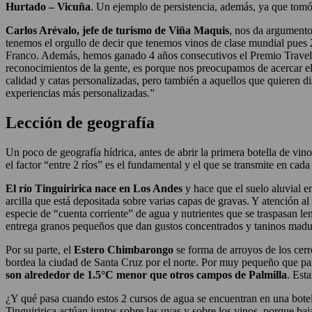
Hurtado – Vicuña
. Un ejemplo de persistencia, además, ya que tomó 
Carlos Arévalo, jefe de turismo de Viña Maquis
, nos da argumentos
tenemos el orgullo de decir que tenemos vinos de clase mundial pues 
Franco. Además, hemos ganado 4 años consecutivos el Premio Travelle
reconocimientos de la gente, es porque nos preocupamos de acercar el
calidad y catas personalizadas, pero también a aquellos que quieren di
experiencias más personalizadas.”
Lección de geografía
Un poco de geografía hídrica, antes de abrir la primera botella de vin
el factor “entre 2 ríos” es el fundamental y el que se transmite en ca
El río Tinguiririca nace en Los Andes
y hace que el suelo aluvial e
arcilla que está depositada sobre varias capas de gravas. Y atención al 
especie de “cuenta corriente” de agua y nutrientes que se traspasan le
entrega granos pequeños que dan gustos concentrados y taninos maduros
Por su parte, el
Estero Chimbarongo
se forma de arroyos de los cer
bordea la ciudad de Santa Cruz por el norte. Por muy pequeño que pa
son alrededor de 1.5°C menor que otros campos de Palmilla
. Est
¿Y qué pasa cuando estos 2 cursos de agua se encuentran en una bot
Tinguiririca actúan juntos sobre las uvas y sobre los vinos, porque ba