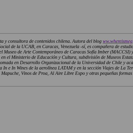
sta y consultora de contenidos chilena. Autora del blog
ww.whereismeg
ial de la UCAB, en Caracas, Venezuela -sí, es compañera de estudios
el Museo de Arte Contemporáneo de Caracas Sofía Imber (MACCSI) y d
n el Ministerio de Educación y Cultura, subdivisión de Museos Estat
mada en Desarrollo Organizacional de la Universidad de Chile y acab
a In e In Wines de la aerolínea LATAM y en la sección Viajes de La Te
puche, Vinos de Proa, Al Aire Libre Expo y otras pequeñas formas d