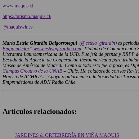
www.maquis.cl
https://turismo.maquis.cl/
@maquiswines
María Estela Girardin Baigorrotegui
(
@estela_girardin
) es periodi
Emprendedor
”
www.
estelagirardin.com
Titulada de Comunicación Soc
Literatura Latinoamericana de la USB. Fue jefa de prensa y RRPP d
Becada de la Agencia de Cooperación Iberoamericana para trabajar e
Museo de América de Madrid. Como si todo esto fuera poco, es Diplo
Campus Creativo de la UNAB
– Chile. Ha colaborado con las Revist
Horeca de ACHIGA. Apoya regularmente a la Sociedad de Turismo Ma
Emprendedores de ADN Radio Chile.
Artículos relacionados:
JARDINES & ORFEBRERÍA EN VIÑA MAQUIS