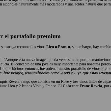
alcoholes naturalmente más moderados y una acidez natural que permite
r el portafolio premium
les a sus ya reconocidos vinos
Lien o Franco
, sin embargo, hay cambio
ad: “Aunque esta nueva imagen pueda verse similar, porque mantuvimos l
tiqueta. El concepto de una joya es muy importante para nosotros porque
. Lo que hicimos entonces fue ordenar nuestro portafolio de vinos Prem
 cuánto tiempo), rebautizándolos como «
Revela», ya que estos revela
quis Revela, rango que consiste en un Rosé y tres vinos tintos de cepa
ium: Lien y 2 íconos Viola y Franco. El
Cabernet Franc Revela
, por