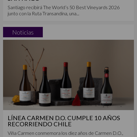
Santiago recibirá The World’s 50 Best Vineyards 2026
junto con la Ruta Transandina, una...
Noticias
LÍNEA CARMEN D.O. CUMPLE 10 AÑOS
RECORRIENDO CHILE
Viña Carmen conmemora los diez años de Carmen D.O.,