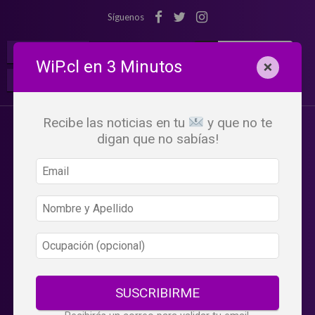
Síguenos
¡Suscribete!
Iniciar Sesión
WiP.cl en 3 Minutos
×
Buscar:
Beneficios
WiP
Recibe las noticias en tu
y que no te
digan que no sabías!
SUSCRIBIRME