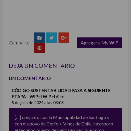
Comparte
Agregar a My
WIP
list
DEJA UN COMENTARIO
UN COMENTARIO
CÓDIGO SUSTENTABILIDAD PASA A SIGUIENTE
ETAPA - WIP.cl WIP.cl
dijo:
5 de julio de 2024 a las 03:03
[…] conjunto con la Municipalidad de Santiago y
con el apoyo de Corfo + Vinos de Chile, incorporó
el reconocimiento de Santiago de Chile como