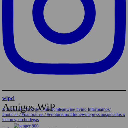
wipcl
Amigos WiP
Noticias del Vino de Chile/#chileanwine #vino Informamos/
#noticias / #panoramas / #enoturismo #Indiewinepress auspiciados x
lectores, no bodegas