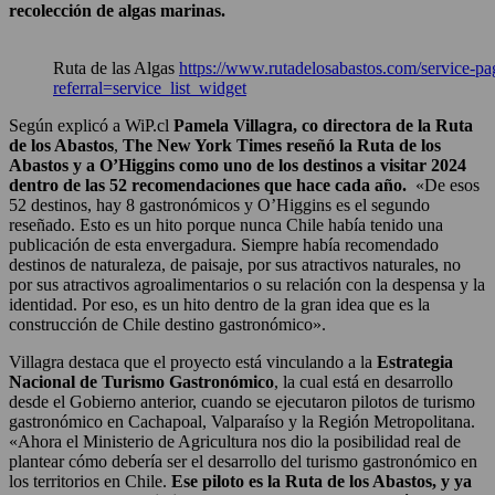
recolección de algas marinas.
Ruta de las Algas
https://www.rutadelosabastos.com/service-pag
referral=service_list_widget
Según explicó a WiP.cl
Pamela Villagra, co directora de la Ruta
de los Abastos
,
The
New York Times reseñó la Ruta de los
Abastos y a O’Higgins como uno de los destinos a visitar 2024
dentro de las 52 recomendaciones que hace cada año.
«De esos
52 destinos, hay 8 gastronómicos y O’Higgins es el segundo
reseñado. Esto es un hito porque nunca Chile había tenido una
publicación de esta envergadura. Siempre había recomendado
destinos de naturaleza, de paisaje, por sus atractivos naturales, no
por sus atractivos agroalimentarios o su relación con la despensa y la
identidad. Por eso, es un hito dentro de la gran idea que es la
construcción de Chile destino gastronómico».
Villagra destaca que el proyecto está vinculando a la
Estrategia
Nacional de Turismo Gastronómico
, la cual está en desarrollo
desde el Gobierno anterior, cuando se ejecutaron pilotos de turismo
gastronómico en Cachapoal, Valparaíso y la Región Metropolitana.
«Ahora el Ministerio de Agricultura nos dio la posibilidad real de
plantear cómo debería ser el desarrollo del turismo gastronómico en
los territorios en Chile.
Ese piloto es la Ruta de los Abastos, y ya