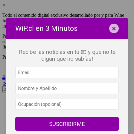
×
Todo el contenido digital exclusivo desarrollado por y para Wine
Independent Press Chile, cuenta con derechos de propiedad
intelectual.
×
WiP.cl en 3 Minutos
Para tener acceso a una copia y/o impresión de cualquiera de ellos
sin fines de lucro, debes ser #SuscriptorWiP.^Para su réplica con
fines comerciales debes contactar al e-mail
editor@wip.cl
.
Recibe las noticias en tu 📧 y que no te
Pagas una sola vez al año y disfrutas por 12 meses.
digan que no sabías!
Iniciar Sesión
¡Suscribete!
Beneficios
WiP
Buscar:
Síguenos
SUSCRIBIRME