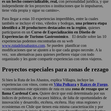
es un hecho comercializable, real,
con personalidad jurídica, y que
independiente de los proyectos o instituciones que lo impulsaron,
tiene vida propia y sigue su camino».
Para llegar a estas 10 experiencias imperdibles, entre la cuales
también se incluye el vino, viñedos y bodegas,
una primera etapa
identificó a 30 productores destacados en la región
, quienes
participaron en un
Curso de Especialización en Diseño de
Experiencias de Turismo Gastronómico
. El detalle sobre las 10
experiencias podemos encontrarlas en su web
www.rutadelosabastos.com
. Se pueden planificar con
modificaciones que se ajusten a lo que cada grupo necesite. A la
vez, son alternativas para quienes prefieren viajar con todo
organizado y les guste compartir experiencias con otros viajeros.
Proyectos especiales para zonas de rezago
Si bien la Ruta de los Abastos, explica Villagra, incluye las
experiencias con vinos, como en
Viña Polkura
y
Raíces de Fuego
,
«concentramos este epicentro de ruta en una
zona de rezago que se
llama Cardenal Caro.
Quiere decir que está determinada por sus
índices de pobreza, de escasez hídrica, de falta de oportunidades de
innovación y desarrollo, etcétera, etcétera. Hay otras regiones y
ecosistemas en Chile que tienen esta misma caracterización y por