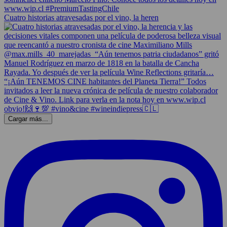
Cuatro historias atravesadas por el vino, la heren
Cargar más...