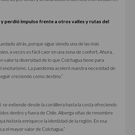
y perdió impulso frente a otros valles y rutas del
quedado atrás, porque sigue siendo una de las más
ien, a veces es fácil caer en una zona de confort. Ahora,
en valor la diversidad de lo que Colchagua tiene para
del enoturismo. La pandemia aceleró nuestra necesidad de
seguir creciendo como destino.”
 se extiende desde la cordillera hasta la costa ofreciendo
cidos dentro y fuera de Chile. Alberga viñas de renombre
a historia enriquece la identidad de la región. En esa
ica el mayor valor de Colchagua.”