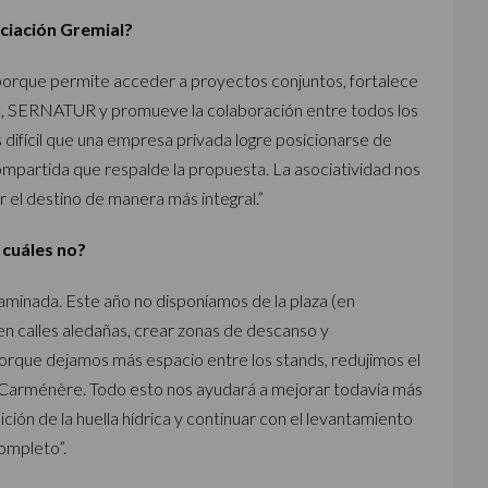
ociación Gremial?
 porque permite acceder a proyectos conjuntos, fortalece
, SERNATUR y promueve la colaboración entre todos los
 difícil que una empresa privada logre posicionarse de
mpartida que respalde la propuesta. La asociatividad nos
r el destino de manera más integral.”
 cuáles no?
aminada. Este año no disponíamos de la plaza (en
en calles aledañas, crear zonas de descanso y
porque dejamos más espacio entre los stands, redujimos el
e Carménère. Todo esto nos ayudará a mejorar todavía más
ción de la huella hídrica y continuar con el levantamiento
ompleto”.