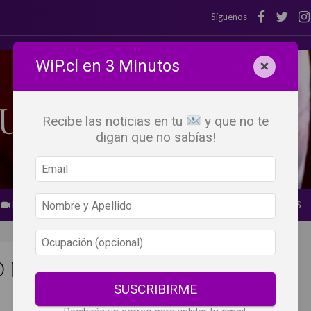
Síguenos
WiP.cl en 3 Minutos
×
Recibe las noticias en tu
y que no te
digan que no sabías!
BEBER X LOS OJOS
GLOSARIO DEL VINO
PANORAMAS
Ó NUESTRA NECESIDAD DE
SUSCRIBIRME