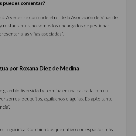
os puedes comentar?
. A veces se confunde el rol de la Asociación de Viñas de
y restaurantes, no somos los encargados de gestionar
esentar a las viñas asociadas”.
gua por Roxana Diez de Medina
ne gran biodiversidad y termina en una cascada con un
er zorros, peuquitos, aguiluchos o águilas. Es apto tanto
cia”.
 río Tinguiririca. Combina bosque nativo con espacios más