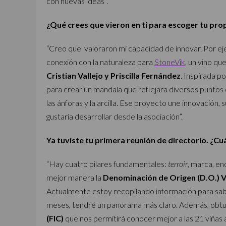
con nuevas ideas”.
¿Qué crees que vieron en ti para escoger tu pr
“Creo que valoraron mi capacidad de innovar. Por ejemp
conexión con la naturaleza para
StoneVik
, un vino qu
Cristian Vallejo y Priscilla Fernández
. Inspirada p
para crear un mandala que reflejara diversos puntos
las ánforas y la arcilla. Ese proyecto une innovación,
gustaría desarrollar desde la asociación”.
Ya tuviste tu primera reunión de directorio. ¿Cuá
“Hay cuatro pilares fundamentales:
terroir
, marca, en
mejor manera la
Denominación de Origen (D.O.) V
Actualmente estoy recopilando información para sabe
meses, tendré un panorama más claro. Además, obt
(FIC)
que nos permitirá conocer mejor a las 21 viñas 