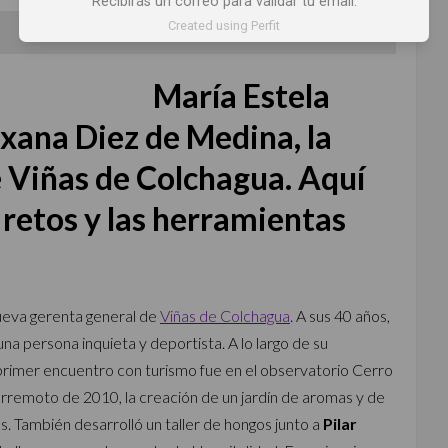
Recibirás un correo para validar tu email.
Created using Perfit
Por
Maria Estela Girardin @estela_girardin
María Estela
xana Diez de Medina, la
 Viñas de Colchagua. Aquí
 retos y las herramientas
ueva gerenta general de
Viñas de Colchagua
. A sus 40 años,
a persona inquieta y deportista. A lo largo de su
u primer encuentro con turismo fue en el observatorio Cerro
erremoto de 2010, la creación de un jardín de aromas y de
. También desarrolló un taller de hongos junto a
Pilar