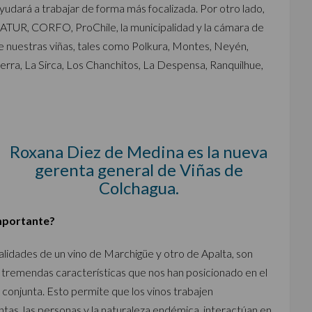
udará a trabajar de forma más focalizada. Por otro lado,
ATUR, CORFO, ProChile, la municipalidad y la cámara de
a de nuestras viñas, tales como Polkura, Montes, Neyén,
ierra, La Sirca, Los Chanchitos, La Despensa, Ranquilhue,
Roxana Diez de Medina es la nueva
gerenta general de Viñas de
Colchagua.
importante?
ualidades de un vino de Marchigüe y otro de Apalta, son
n tremendas características que nos han posicionado en el
conjunta. Esto permite que los vinos trabajen
ntas, las personas y la naturaleza endémica, interactúan en