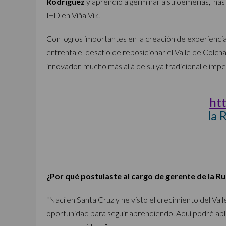
Rodríguez
y aprendió a germinar alstroemerias, hast
I+D en Viña Vik.
Con logros importantes en la creación de experiencias
enfrenta el desafío de reposicionar el Valle de Col
innovador, mucho más allá de su ya tradicional e impe
htt
la 
¿Por qué postulaste al cargo de gerente de la R
“Nací en Santa Cruz y he visto el crecimiento del Vall
oportunidad para seguir aprendiendo. Aquí podré apl