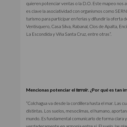
quieren potenciar ventas o la D.O. Este mapeo nos ay
es clave la asociatividad con organismos como SERN
turismo para participar en ferias y difundir la ofert
Ventisquero, Casa Silva, Rabanal, Clos de Apalta, Enc
La Escondida y Viña Santa Cruz, entre otras”.
Mencionas potenciar el
terroir
. ¿Por qué es tan 
“Colchagua va desde la cordillera hasta el mar. Las c
distintas. Los suelos, mesoclimas, el humano, aporta
mundo. Es fundamental comunicarlo de forma clara y 
verdaderamente en armonía entre sí. El suelo, las pla