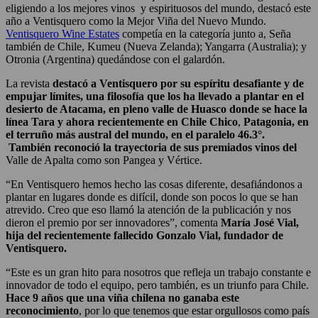
eligiendo a los mejores vinos y espirituosos del mundo, destacó este
año a Ventisquero como la Mejor Viña del Nuevo Mundo.
Ventisquero Wine Estates
competía en la categoría junto a, Seña
también de Chile, Kumeu (Nueva Zelanda); Yangarra (Australia); y
Otronia (Argentina) quedándose con el galardón.
La revista
destacó a Ventisquero por su espíritu desafiante y de
empujar límites, una filosofía que los ha llevado a plantar en el
desierto de Atacama, en pleno valle de Huasco donde se hace la
línea Tara y ahora recientemente en Chile Chico
,
Patagonia, en
el terruño más austral del mundo, en el paralelo 46.3°.
También reconoció la trayectoria de sus premiados vinos del
Valle de Apalta como son Pangea y Vértice.
“En Ventisquero hemos hecho las cosas diferente, desafiándonos a
plantar en lugares donde es difícil, donde son pocos lo que se han
atrevido. Creo que eso llamó la atención de la publicación y nos
dieron el premio por ser innovadores”, comenta
María José Vial,
hija del recientemente fallecido Gonzalo Vial, fundador de
Ventisquero.
“Este es un gran hito para nosotros que refleja un trabajo constante e
innovador de todo el equipo, pero también, es un triunfo para Chile.
Hace 9 años que una viña chilena no ganaba este
reconocimiento
, por lo que tenemos que estar orgullosos como país