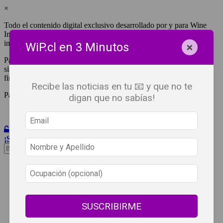
×
Todo el contenido digital exclusivo desarrollado por y para Wine
Independent Press Chile, cuenta con derechos de propiedad
intelectual.
×
WiP.cl en 3 Minutos
Para tener acceso a una copia y/o impresión de cualquiera de ellos
sin fines de lucro, debes ser #SuscriptorWiP.^Para su réplica con
fines comerciales debes contactar al e-mail
editor@wip.cl
.
Recibe las noticias en tu 📧 y que no te
Pagas una sola vez al año y disfrutas por 12 meses.
digan que no sabías!
Iniciar Sesión
¡Suscribete!
Beneficios
WiP
Buscar:
Síguenos
SUSCRIBIRME