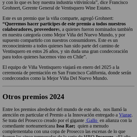
y con lo que es hoy nuestra industria vitivinícola”, dice Francisco
Grohnert, Gerente General de Ventisquero Wine Estates.
Este es un premio que la viña comparte, agregó Grohnert:
“Queremos hacer partícipes de este premio a todos nuestros
colaboradores, proveedore
s, a quienes fueron nominados también
en nuestra categoría como Mejor Viña del Nuevo Mundo, y por
supuesto compartirlo con nuestros consumidores. Este es un
reconocimiento a todos quienes han sido parte del camino de
Ventisquero en estos 26 años, y sin duda una gran condecoración
para todos quienes hacemos vino en Chile”.
El equipo de Viña Ventisquero viajará en enero del 2025 a la
ceremonia de premiación en San Francisco California, donde serán
condecorados como la Mejor Viña Del Nuevo Mundo.
Otros premios 2024
Entre los premios alrededor del mundo de este año, nos llamó la
atención en particular el Premio a la Innovación entregado a
Viarae
.
Se trata del Prosecco creado por el gigante
Gallo
en alianza con la
comediante norteamericana
Issa Rae;
quien a menudo
complementaba con una copa de Prosecco las escenas de lo que
fueron las cinco temporadas de la serie de HBO
Insecure
. «El año