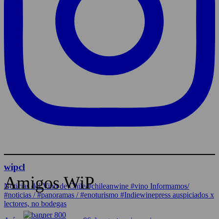
wipcl
Amigos WiP
Noticias del Vino de Chile/#chileanwine #vino Informamos/
#noticias / #panoramas / #enoturismo #Indiewinepress auspiciados x
lectores, no bodegas