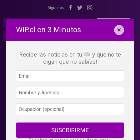
Síguenos
¡Suscribete!
Iniciar Sesión
WiP.cl en 3 Minutos
×
Buscar:
Beneficios
WiP
Recibe las noticias en tu
y que no te
digan que no sabías!
SUSCRIBIRME