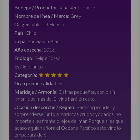
Bodega / Productor
:
Viña Ventisquero
Nombre de línea / Marca
:
Grey
Origen
:
Vale del Huasco
País
:
Chile
Cepa
:
Sauvignon Blanc
Año cosecha
:
2016
Enólogo
:
Felipe Tosso
Estilo
:
blanco
Categoría:
Gran precio calidad
:
Si
Maridaje / Armonía
:
Ostras pequeñas, con o sin
limón, que más da. El vino hará el resto.
Ocasión descorche / Regalo
:
Para sorprender y
sorprenderse junto a mariscos crudos yodados, no
importa si es frente o lejos del mar. Porque si es que
acaso alguien añora el Océano Pacífico este vino lo
empapará de él.