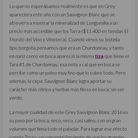
Lo que no esperábamos realmente es que en Grey
apareciera este año con un Sauvignon Blanc que se
atreviera a mostrar la mineralizad de Longomilla a un
precio más accesible que los Tarra ($11.400 en tiendas El
Mundo del Vino y Vinoteca). Cuando vimos su botella
tipo borgoña pensamos que era un Chardonnay, y tanto
en nariz como en boca apareció la misma
tiza
que tiene el
Tara #1 de Chardonnay; esa nota a cal que en boca se
percibe como un polvo muy fino que lo cubre todo. Pero
además, la cepa Sauvignon Blanc logra aportar su
carácter más cítrico y herbal, más filoso en boca; sin ser
verde.
La mayor cualidad de este Grey Sauvignon Blanc 2016 es
su paso por la boca, seco, seco, casi salino, con un gran
volumen que llena todo el paladar. Para lograr ese efecto
cuenta Tosso -un creyente ferviente de que los grandes