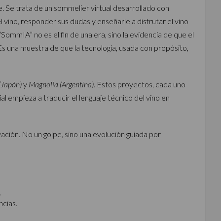
. Se trata de un sommelier virtual desarrollado con
del vino, responder sus dudas y enseñarle a disfrutar el vino
SommIA” no es el fin de una era, sino la evidencia de que el
 Es una muestra de que la tecnología, usada con propósito,
(Japón)
y
Magnolia (Argentina)
. Estos proyectos, cada uno
ial empieza a traducir el lenguaje técnico del vino en
ación. No un golpe, sino una evolución guiada por
.
ncias.