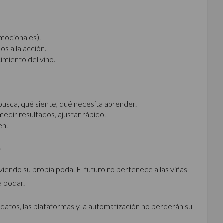
emocionales).
os a la acción.
imiento del vino.
busca, qué siente, qué necesita aprender.
edir resultados, ajustar rápido.
en.
.
iviendo su propia poda. El futuro no pertenece a las viñas
a podar.
s datos, las plataformas y la automatización no perderán su