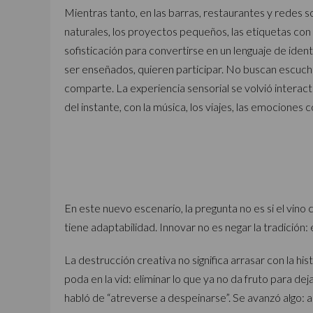
Mientras tanto, en las barras, restaurantes y redes s
naturales, los proyectos pequeños, las etiquetas con 
sofisticación para convertirse en un lenguaje de ide
ser enseñados, quieren participar. No buscan escucha
comparte. La experiencia sensorial se volvió interactiv
del instante, con la música, los viajes, las emociones
En este nuevo escenario, la pregunta no es si el vino 
tiene adaptabilidad. Innovar no es negar la tradición:
La destrucción creativa no significa arrasar con la his
poda en la vid: eliminar lo que ya no da fruto para de
habló de “atreverse a despeinarse”. Se avanzó algo: 