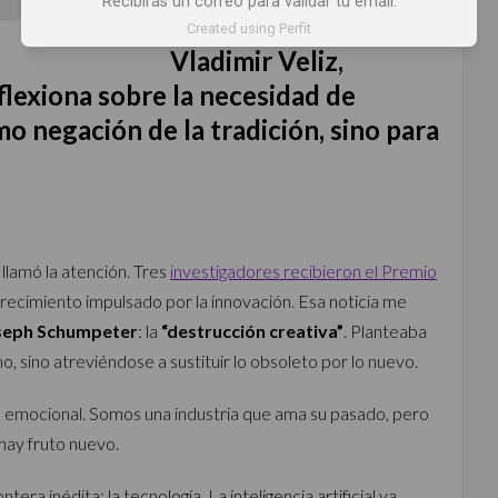
Recibirás un correo para validar tu email.
Created using Perfit
Vladimir Veliz,
eflexiona sobre la necesidad de
mo negación de la tradición, sino para
 llamó la atención. Tres
investigadores recibieron el Premio
crecimiento impulsado por la innovación. Esa noticia me
seph Schumpeter
: la
“destrucción creativa”
. Planteaba
 sino atreviéndose a sustituir lo obsoleto por lo nuevo.
 es emocional. Somos una industria que ama su pasado, pero
 hay fruto nuevo.
tera inédita: la tecnología. La inteligencia artificial ya