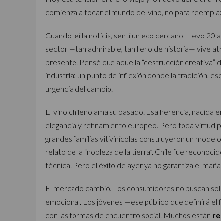
comienza a tocar el mundo del vino, no para reemplaza
Cuando leí la noticia, sentí un eco cercano. Llevo 2
sector —tan admirable, tan lleno de historia— vive 
presente. Pensé que aquella “destrucción creativa”
industria: un punto de inflexión donde la tradición, 
urgencia del cambio.
El vino chileno ama su pasado. Esa herencia, nacida en
elegancia y refinamiento europeo. Pero toda virtud p
grandes familias vitivinícolas construyeron un modelo
relato de la “nobleza de la tierra”. Chile fue reconoc
técnica. Pero el éxito de ayer ya no garantiza el maña
El mercado cambió. Los consumidores no buscan solo 
emocional. Los jóvenes —ese público que definirá el 
con las formas de encuentro social. Muchos están
re