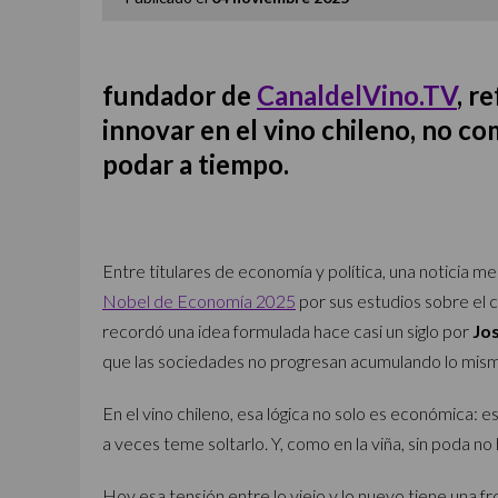
fundador de
CanaldelVino.TV
, r
innovar en el vino chileno, no co
podar a tiempo.
Entre titulares de economía y política, una noticia me
Nobel de Economía 2025
por sus estudios sobre el 
recordó una idea formulada hace casi un siglo por
Jo
que las sociedades no progresan acumulando lo mismo,
En el vino chileno, esa lógica no solo es económica:
a veces teme soltarlo. Y, como en la viña, sin poda no
Hoy esa tensión entre lo viejo y lo nuevo tiene una fron