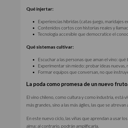
Qué injertar:
Experiencias híbridas (catas-juego, maridajes 
Contenidos cortos con historias reales y llamad
Tecnología accesible que democratice el conoc
Qué sistemas cultivar:
Escuchar a las personas que aman el vino: qué 
Experimentar sin miedo: probar ideas nuevas, m
Formar equipos que conversan, no que instruy
La poda como promesa de un nuevo fruto
El vino chileno, como cultura y como industria, está v
más grandes, sino a las más ágiles, las que se atrevan 
En este nuevo ciclo, las viñas que aprendan a usar lo
alma; al contrario, podrán amplificarla.