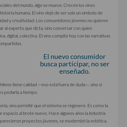
ociales del mundo, algo se mueve. Crecen los vinos
historia humana. El vino dejó de ser solo un símbolo de
ntidad y creatividad. Los consumidores jóvenes no quieren
r al experto que dicta, sino conversar con quien
a, digital, colectiva. El vino compite hoy con las narrativas
 compartidas.
El nuevo consumidor
busca participar, no ser
enseñado.
chileno tiene calidad —eso está fuera de duda—, sino si
 es podarla a tiempo.
toria, sino permitir que el sistema se regenere. Es como la
jar espacio al brote nuevo. Hace algunos años la industria
aparecieron proyectos jóvenes, se modernizó la estética,