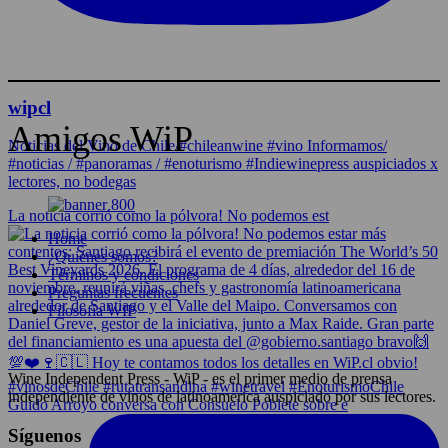
wipcl
Amigos WiP
Noticias del Vino de Chile/#chileanwine #vino Informamos/
#noticias / #panoramas / #enoturismo #Indiewinepress auspiciados x
lectores, no bodegas
La noticia corrió como la pólvora! No podemos est
Home
¿Quiénes somos?
Términos y condiciones
Preguntas frecuentes
Filosofía WIP
Wine Independent Press - WiP - es el primer medio de prensa
independiente de vinos de latinoamerica auspiciado por sus lectores.
Guido Arroyo conversa con Consuelo Poblete sobre e
Síguenos