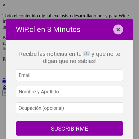
×
Todo el contenido digital exclusivo desarrollado por y para Wine
Independent Press Chile, cuenta con derechos de propiedad
intelectual.
×
WiP.cl en 3 Minutos
Para tener acceso a una copia y/o impresión de cualquiera de ellos
sin fines de lucro, debes ser #SuscriptorWiP.^Para su réplica con
fines comerciales debes contactar al e-mail
editor@wip.cl
.
Recibe las noticias en tu
y que no te
Pagas una sola vez al año y disfrutas por 12 meses.
digan que no sabías!
Iniciar Sesión
¡Suscribete!
Beneficios
WiP
Buscar:
Síguenos
SUSCRIBIRME