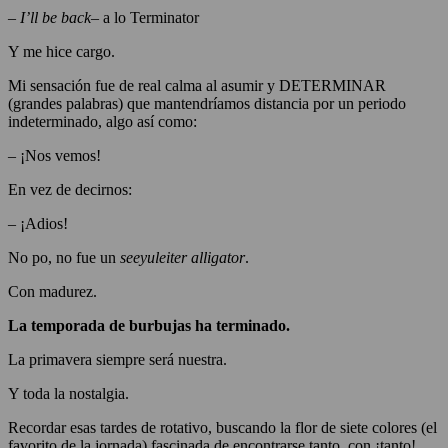
–
I’ll be back
– a lo Terminator
Y me hice cargo.
Mi sensación fue de real calma al asumir y DETERMINAR
(grandes palabras) que mantendríamos distancia por un periodo
indeterminado, algo así como:
– ¡Nos vemos!
En vez de decirnos:
– ¡Adios!
No po, no fue un
seeyuleiter alligator
.
Con madurez.
La temporada de burbujas ha terminado.
La primavera siempre será nuestra.
Y toda la nostalgia.
Recordar esas tardes de rotativo, buscando la flor de siete colores (el
favorito de la jornada) fascinada de encontrarse tanto, con ¡tanto!