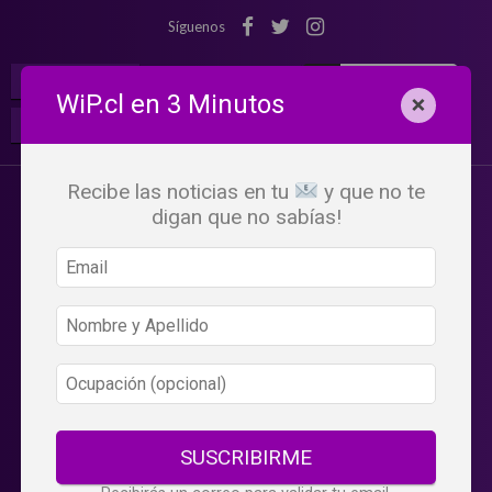
Síguenos
¡Suscribete!
Iniciar Sesión
WiP.cl en 3 Minutos
×
Buscar:
Beneficios
WiP
Recibe las noticias en tu
y que no te
digan que no sabías!
SUSCRIBIRME