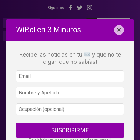
Síguenos
¡Suscribete!
Iniciar Sesión
WiP.cl en 3 Minutos
×
Buscar:
Beneficios
WiP
Recibe las noticias en tu
y que no te
digan que no sabías!
SUSCRIBIRME