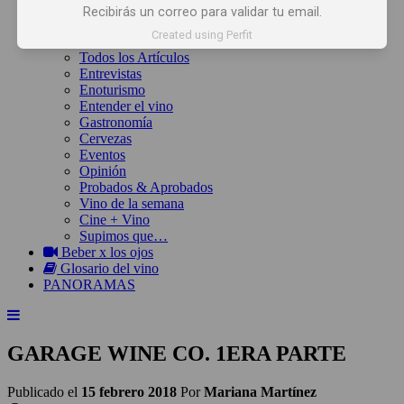
Inicio
Recibirás un correo para validar tu email.
Noticias
Created using Perfit
Artículos
Todos los Artículos
Entrevistas
Enoturismo
Entender el vino
Gastronomía
Cervezas
Eventos
Opinión
Probados & Aprobados
Vino de la semana
Cine + Vino
Supimos que…
Beber x los ojos
Glosario del vino
PANORAMAS
GARAGE WINE CO. 1ERA PARTE
Publicado el
15 febrero 2018
Por
Mariana Martínez