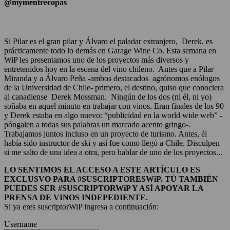
@mymentrecopas
Si Pilar es el gran pilar y Álvaro el paladar extranjero, Derek, es
prácticamente todo lo demás en Garage Wine Co. Esta semana en
WiP les presentamos uno de los proyectos más diversos y
entretenidos hoy en la escena del vino chileno. Antes que a Pilar
Miranda y a Álvaro Peña -ambos destacados agrónomos enólogos
de la Universidad de Chile- primero, el destino, quiso que conociera
al canadiense Derek Mossman. Ningún de los dos (ni él, ni yo)
soñaba en aquel minuto en trabajar con vinos. Eran finales de los 90
y Derek estaba en algo nuevo: “publicidad en la world wide web” -
póngalen a todas sus palabras un marcado acento gringo-.
Trabajamos juntos incluso en un proyecto de turismo. Antes, él
había sido instructor de ski y así fue como llegó a Chile. Disculpen
si me salto de una idea a otra, pero hablar de uno de los proyectos...
LO SENTIMOS EL ACCESO A ESTE ARTÍCULO ES
EXCLUSVO PARA #SUSCRIPTORESWiP. TÚ TAMBIÉN
PUEDES SER #SUSCRIPTORWiP Y ASÍ APOYAR LA
PRENSA DE VINOS INDEPEDIENTE.
Si ya eres suscriptorWiP ingresa a continuación:
Username