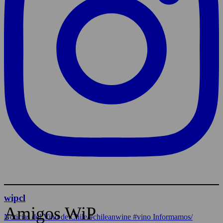
wipcl
Amigos WiP
Noticias del Vino de Chile/#chileanwine #vino Informamos/