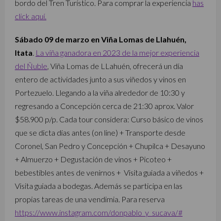
bordo del Tren Turístico. Para comprar la experiencia
has
click aquí.
Sábado 09 de marzo en Viña Lomas de Llahuén,
Itata
.
La viña ganadora en 2023 de la mejor experiencia
del Ñuble
, Viña Lomas de LLahuén, ofrecerá un día
entero de actividades junto a sus viñedos y vinos en
Portezuelo. Llegando a la viña alrededor de 10:30 y
regresando a Concepción cerca de 21:30 aprox. Valor
$58.900 p/p.
Cada tour considera:
Curso básico de vinos
que se dicta días antes (on line) +
Transporte desde
Coronel, San Pedro y Concepción +
Chupilca +
Desayuno
+
Almuerzo +
Degustación de vinos +
Picoteo +
bebestibles antes de venirnos +
Visita guiada a viñedos +
Visita guiada a bodegas.
Además se participa en las
propias tareas de una vendimia. Para reserva
https://www.instagram.com/donpablo_y_sucava/#