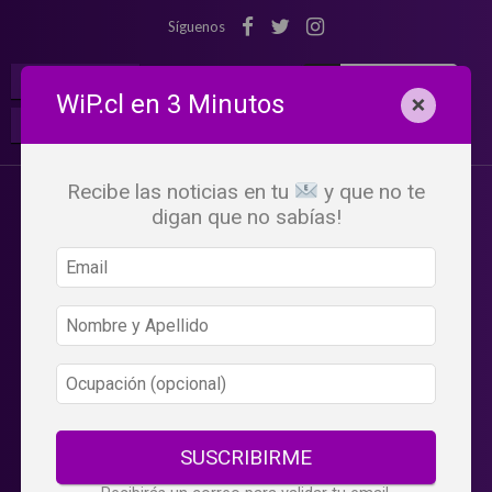
Síguenos
¡Suscribete!
Iniciar Sesión
WiP.cl en 3 Minutos
×
Buscar:
Beneficios
WiP
Recibe las noticias en tu
y que no te
digan que no sabías!
SUSCRIBIRME