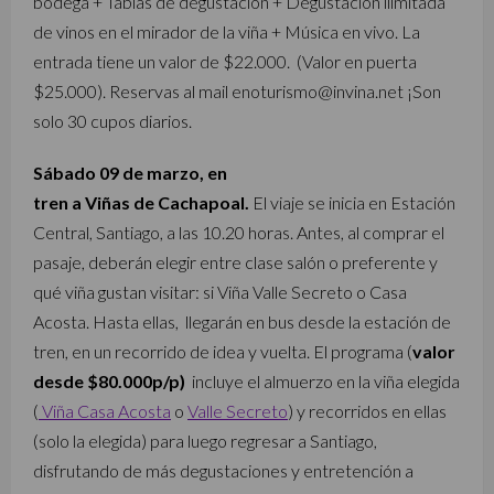
bodega +
Tablas de degustación +
Degustación ilimitada
de vinos en el mirador de la viña +
Música en vivo.
La
entrada tiene un valor de $22.000.
(Valor en puerta
$25.000).
Reservas al mail enoturismo@invina.net ¡Son
solo 30 cupos diarios.
Sábado 09 de marzo, en
tren a Viñas de Cachapoal.
El viaje se inicia en Estación
Central, Santiago, a las 10.20 horas. Antes, al comprar el
pasaje, deberán elegir entre clase salón o preferente y
qué viña gustan visitar: si Viña Valle Secreto o Casa
Acosta. Hasta ellas, llegarán en bus desde la estación de
tren, en un recorrido de idea y vuelta. El programa (
valor
desde $80.000p/p)
incluye el almuerzo en la viña elegida
(
Viña Casa Acosta
o
Valle Secreto
) y recorridos en ellas
(solo la elegida) para luego regresar a Santiago,
disfrutando de más degustaciones y entretención a