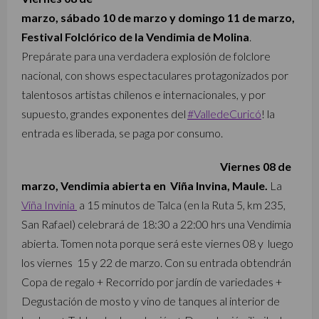
marzo, sábado 10 de marzo y domingo 11 de marzo,
Festival Folclórico de la Vendimia de Molina
.
P
repárate para una verdadera explosión de folclore
nacional
, con shows espectaculares protagonizados por
talentosos artistas chilenos e internacionales, y por
supuesto, grandes exponentes del
#ValledeCuricó
! la
entrada es liberada, se paga por consumo.
Viernes 08 de
marzo, Vendimia abierta en Viña Invina, Maule.
La
Viña Invinia
a 15 minutos de Talca (en la Ruta 5, km 235,
San Rafael) celebrará de 18:30 a 22:00 hrs una Vendimia
abierta. Tomen nota porque será este viernes 08 y
luego
los viernes 15 y 22 de marzo. Con su entrada obtendrán
Copa de regalo +
Recorrido por jardín de variedades +
Degustación de mosto y vino de tanques al interior de