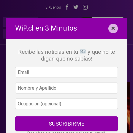
Síguenos
¡Suscribete!
Iniciar Sesión
WiP.cl en 3 Minutos
×
Buscar:
Beneficios
WiP
Recibe las noticias en tu
y que no te
digan que no sabías!
SUSCRIBIRME