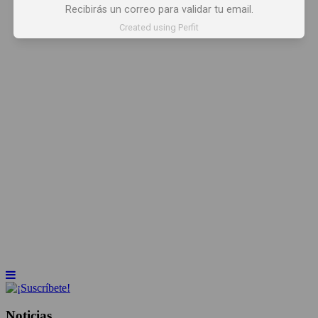
Recibirás un correo para validar tu email.
Created using Perfit
INICIO
NOTICIAS
ARTÍCULOS
BEBER X LOS OJOS
GLOSARIO DEL VINO
PANORAMAS
Noticias