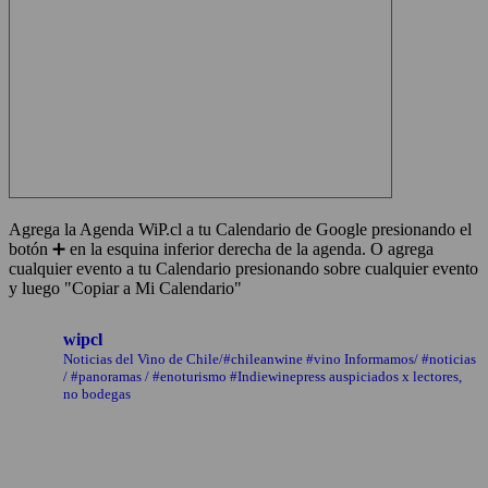
Agrega la Agenda WiP.cl a tu Calendario de Google presionando el
botón ➕ en la esquina inferior derecha de la agenda. O agrega
cualquier evento a tu Calendario presionando sobre cualquier evento
y luego "Copiar a Mi Calendario"
wipcl
Noticias del Vino de Chile/#chileanwine #vino Informamos/ #noticias
/ #panoramas / #enoturismo #Indiewinepress auspiciados x lectores,
no bodegas