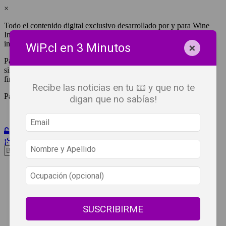
×
Todo el contenido digital exclusivo desarrollado por y para Wine
Independent Press Chile, cuenta con derechos de propiedad
intelectual.
×
WiP.cl en 3 Minutos
Para tener acceso a una copia y/o impresión de cualquiera de ellos
sin fines de lucro, debes ser #SuscriptorWiP.^Para su réplica con
fines comerciales debes contactar al e-mail
editor@wip.cl
.
Recibe las noticias en tu 📧 y que no te
Pagas una sola vez al año y disfrutas por 12 meses.
digan que no sabías!
Iniciar Sesión
¡Suscribete!
Beneficios
WiP
Buscar:
Síguenos
SUSCRIBIRME