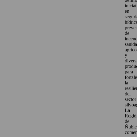
defini
inicia
en
segur
hídric
preve
de
incend
sanid
agríco
y
divers
produ
para
fortal
la
resili
del
sector
silvoa
La
Regió
de
Ñuble
come