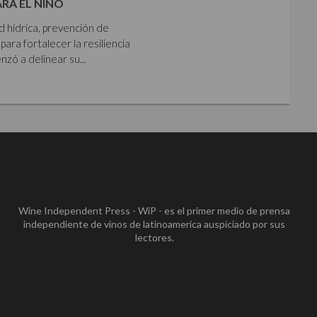
ARA EL NIÑO
ad hídrica, prevención de
para fortalecer la resiliencia
zó a delinear su...
Wine Independent Press - WiP - es el primer medio de prensa
independiente de vinos de latinoamerica auspiciado por sus
lectores.