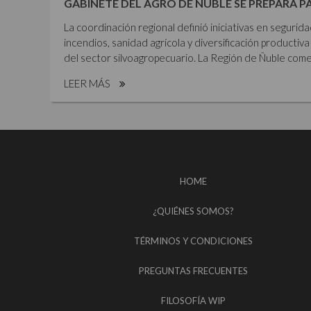
GABINETE DEL AGRO DE ÑUBLE SE PREPARA P
La coordinación regional definió iniciativas en segurid
incendios, sanidad agrícola y diversificación productiva 
del sector silvoagropecuario. La Región de Ñuble comen
LEER MÁS
HOME
¿QUIÉNES SOMOS?
TÉRMINOS Y CONDICIONES
PREGUNTAS FRECUENTES
FILOSOFÍA WIP