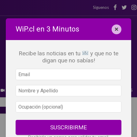
Síguenos
WiP.cl en 3 Minutos
×
Recibe las noticias en tu
y que no te
digan que no sabías!
BEBER X LOS OJOS
GLOSARIO DEL VINO
PANORAMAS
SUSCRIBIRME