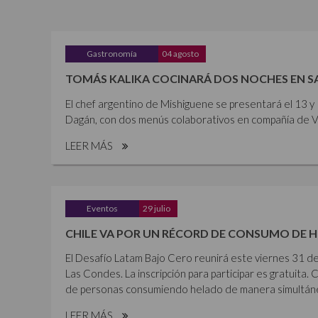
Gastronomía
04 agosto
TOMÁS KALIKA COCINARÁ DOS NOCHES EN 
El chef argentino de Mishiguene se presentará el 13 
Dagán, con dos menús colaborativos en compañía de Vi
LEER MÁS
Eventos
29 julio
CHILE VA POR UN RÉCORD DE CONSUMO DE 
El Desafío Latam Bajo Cero reunirá este viernes 31 de
Las Condes. La inscripción para participar es gratuita. 
de personas consumiendo helado de manera simultánea,
LEER MÁS