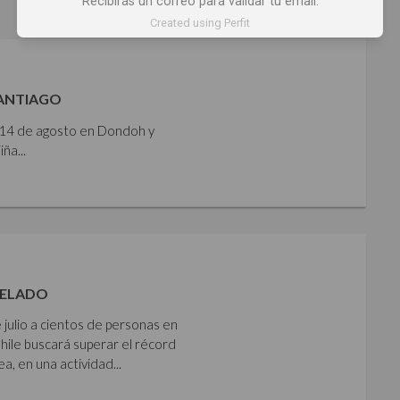
Recibirás un correo para validar tu email.
Created using Perfit
SANTIAGO
y 14 de agosto en Dondoh y
ña...
HELADO
 julio a cientos de personas en
Chile buscará superar el récord
 en una actividad...