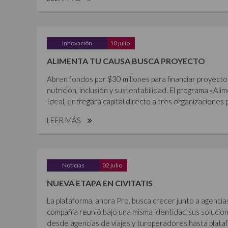
Innovación
10 julio
ALIMENTA TU CAUSA BUSCA PROYECTO
Abren fondos por $30 millones para financiar proyecto
nutrición, inclusión y sustentabilidad. El programa «Al
Ideal, entregará capital directo a tres organizaciones p
LEER MÁS
Noticias
02 julio
NUEVA ETAPA EN CIVITATIS
La plataforma, ahora Pro, busca crecer junto a agencia
compañía reunió bajo una misma identidad sus solucione
desde agencias de viajes y turoperadores hasta plataf