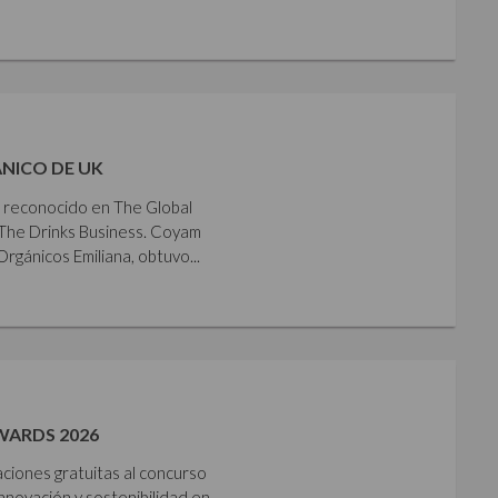
NICO DE UK
e reconocido en The Global
The Drinks Business. Coyam
gánicos Emiliana, obtuvo...
WARDS 2026
aciones gratuitas al concurso
nnovación y sostenibilidad en