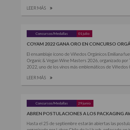
LEER MÁS
Concursos/Medallas
01 julio
COYAM 2022 GANA ORO EN CONCURSO ORGÁ
El ensamblaje ícono de Viñedos Orgánicos Emiliana fu
Organic & Vegan Wine Masters 2026, organizado por 
2022, uno de los vinos más emblemáticos de Viñedos Or
LEER MÁS
Concursos/Medallas
29 junio
ABREN POSTULACIONES A LOS PACKAGING A
Hasta el 25 de septiembre estarán abiertas las postul
organizado por Laben Chile de la Usach, enfocado en i