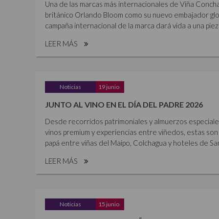
Una de las marcas más internacionales de Viña Concha 
británico Orlando Bloom como su nuevo embajador glob
campaña internacional de la marca dará vida a una piez
LEER MÁS
Noticias
19 junio
JUNTO AL VINO EN EL DÍA DEL PADRE 2026
Desde recorridos patrimoniales y almuerzos especiales 
vinos premium y experiencias entre viñedos, estas son 
papá entre viñas del Maipo, Colchagua y hoteles de Sant
LEER MÁS
Noticias
15 junio