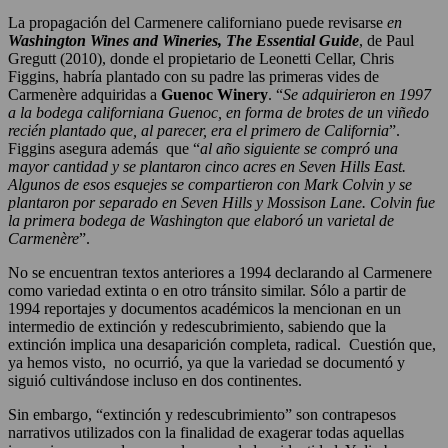
La propagación del Carmenere californiano puede revisarse
en
Washington Wines and Wineries, The Essential Guide
, de Paul
Gregutt (2010), donde el propietario de Leonetti Cellar, Chris
Figgins, habría plantado con su padre las primeras vides de
Carmenère adquiridas a
Guenoc Winery
. “
Se adquirieron en 1997
a la bodega californiana Guenoc, en forma de brotes de un viñedo
recién plantado que, al parecer, era el primero de California
”.
Figgins asegura además que “
al año siguiente se compró una
mayor cantidad y se plantaron cinco acres en Seven Hills East.
Algunos de esos esquejes se compartieron con Mark Colvin y se
plantaron por separado en Seven Hills y Mossison Lane. Colvin fue
la primera bodega de Washington que elaboró un varietal de
Carmenère
”.
No se encuentran textos anteriores a 1994 declarando al Carmenere
como variedad extinta o en otro tránsito similar. Sólo a partir de
1994 reportajes y documentos académicos la mencionan en un
intermedio de extinción y redescubrimiento, sabiendo que la
extinción implica una desaparición completa, radical. Cuestión que,
ya hemos visto, no ocurrió, ya que la variedad se documentó y
siguió cultivándose incluso en dos continentes.
Sin embargo, “extinción y redescubrimiento” son contrapesos
narrativos utilizados con la finalidad de exagerar todas aquellas