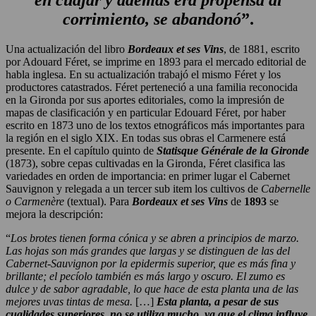
corrimiento, se abandonó
”.
Una actualización del libro
Bordeaux et ses Vins
, de 1881, escrito
por Adouard Féret, se imprime en 1893 para el mercado editorial de
habla inglesa. En su actualización trabajó el mismo Féret y los
productores catastrados. Féret perteneció a una familia reconocida
en la Gironda por sus aportes editoriales, como la impresión de
mapas de clasificación y en particular Edouard Féret, por haber
escrito en 1873 uno de los textos etnográficos más importantes para
la región en el siglo XIX. En todas sus obras el Carmenere está
presente. En el capítulo quinto de
Statisque Générale de la Gironde
(1873), sobre cepas cultivadas en la Gironda, Féret clasifica las
variedades en orden de importancia: en primer lugar el Cabernet
Sauvignon y relegada a un tercer sub item los cultivos de
Cabernelle
o Carmenère
(textual). Para
Bordeaux et ses Vins
de
1893
se
mejora la descripción:
“
Los brotes tienen forma cónica y se abren a principios de marzo.
Las hojas son más grandes que largas y se distinguen de las del
Cabernet-Sauvignon por la epidermis superior, que es más fina y
brillante; el pecíolo también es más largo y oscuro. El zumo es
dulce y de sabor agradable, lo que hace de esta planta una de las
mejores uvas tintas de mesa.
[…]
Esta planta, a pesar de sus
cualidades superiores, no se utiliza mucho, ya que el clima influye