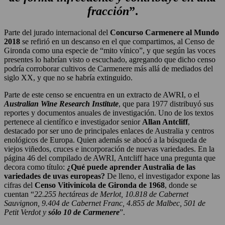
fracción
”.
Parte del jurado internacional del
Concurso Carmenere al Mundo
2018
se refirió en un descanso en el que compartimos, al Censo de
Gironda como una especie de “mito vínico”, y que según las voces
presentes lo habrían visto o escuchado, agregando que dicho censo
podría corroborar cultivos de Carmenere más allá de mediados del
siglo XX, y que no se habría extinguido.
Parte de este censo se encuentra en un extracto de AWRI, o el
Australian Wine Research Institute
, que para 1977 distribuyó sus
reportes y documentos anuales de investigación. Uno de los textos
pertenece al científico e investigador senior
Allan Antcliff
,
destacado por ser uno de principales enlaces de Australia y centros
enológicos de Europa. Quien además se abocó a la búsqueda de
viejos viñedos, cruces e incorporación de nuevas variedades. En la
página 46 del compilado de AWRI, Antcliff hace una pregunta que
decora como título:
¿Qué puede aprender Australia de las
variedades de uvas europeas?
De lleno, el investigador expone las
cifras del
Censo Vitivinícola de Gironda de 1968
, donde se
cuentan “
22.255 hectáreas de Merlot, 10.818 de Cabernet
Sauvignon, 9.404 de Cabernet Franc, 4.855 de Malbec, 501 de
Petit Verdot y
sólo 10 de Carmenere
”.