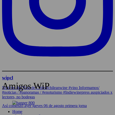
wipcl
Amigos WiP
Noticias del Vino de Chile/#chileanwine #vino Informamos/
#noticias / #panoramas / #enoturismo #Indiewinepress auspiciados x
lectores, no bodegas
Así comenzó ayer jueves 06 de agosto primera jorna
Home