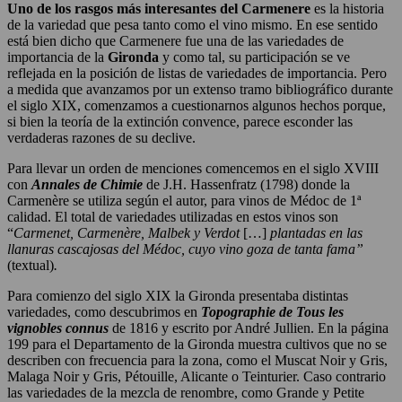
Uno de los rasgos más interesantes del Carmenere
es la historia
de la variedad que pesa tanto como el vino mismo. En ese sentido
está bien dicho que Carmenere fue una de las variedades de
importancia de la
Gironda
y como tal, su participación se ve
reflejada en la posición de listas de variedades de importancia. Pero
a medida que avanzamos por un extenso tramo bibliográfico durante
el siglo XIX, comenzamos a cuestionarnos algunos hechos porque,
si bien la teoría de la extinción convence, parece esconder las
verdaderas razones de su declive.
Para llevar un orden de menciones comencemos en el siglo XVIII
con
Annales de Chimie
de J.H. Hassenfratz (1798) donde la
Carmenère se utiliza según el autor, para vinos de Médoc de 1ª
calidad. El total de variedades utilizadas en estos vinos son
“
Carmenet, Carmenère, Malbek y Verdot
[…]
plantadas en las
llanuras cascajosas del Médoc, cuyo vino goza de tanta fama”
(textual)
.
Para comienzo del siglo XIX la Gironda presentaba distintas
variedades, como descubrimos en
Topographie de Tous les
vignobles connus
de 1816 y escrito por André Jullien. En la página
199 para el Departamento de la Gironda muestra cultivos que no se
describen con frecuencia para la zona, como el Muscat Noir y Gris,
Malaga Noir y Gris, Pétouille, Alicante o Teinturier. Caso contrario
las variedades de la mezcla de renombre, como Grande y Petite