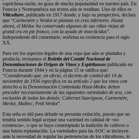
caprichosa razón, no goza de mucha popularidad en nuestro país. En
Francia y Norteamérica sus textos aún se reeditan. Uno de ellos es
Viticulture
, publicado en 1917 donde, y bajo su perspectiva, declara
que “
Carmenère y Verdot se plantan en crus inferiores. Hasta
ahora, el Médoc ha conservado algunas de sus viñas viejas de
grand cru en pie franco, con la ayuda de insecticidas
”.
Independiente del comentario, reafirma su existencia para el siglo
XX.
Para ver los aspectos legales de una cepa que aún se plantaba y
producía, revisamos el
Boletín del Comité Nacional de
Denominaciones de Origen de Vinos y Espirituosos
publicado en
Francia durante 1944 y en la página 15 se ratifica que:
“
Considerando que, en efecto, el decreto de control del 14 de
noviembre de 1936 especifica en su artículo 2 que los vinos con
derecho a la Denominación Controlada Haut-Medoc deben
proceder necesariamente de las siguientes variedades de uva, con
exclusión de todas las demás: Cabernet Sauvignon, Carmenére,
Merlot, Malbec, Petit Verdot
”.
Esta seña es útil para debatir su presunta extinción, puesto que no
tendría sentido legal aceptar una variedad en calidad de «no
existencia», o que se haya contemplado la tradición de cultivos o
una futura replantación. La variedades para las AOC se incluyen
ante la necesidad de regular las pertenencias de los viticultores, lo