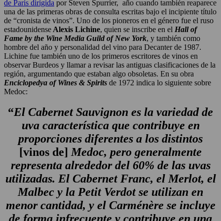
de París dirigida
por Steven Spurrier, año cuando también reaparece
una de las primeras obras de consulta escritas bajo el incipiente título
de “cronista de vinos”. Uno de los pioneros en el género fue el ruso
estadounidense
Alexis Lichine
, quien se inscribe en el
Hall of
Fame by the Wine Media Guild of New York
, y también como
hombre del año y personalidad del vino para Decanter de 1987.
Lichine fue también uno de los primeros escritores de vinos en
observar Burdeos y llamar a revisar las antiguas clasificaciones de la
región, argumentando que estaban algo obsoletas. En su obra
Enciclopedya of Wines & Spirits
de 1972 indica lo siguiente sobre
Medoc:
“
El Cabernet Sauvignon es la variedad de
uva característica que contribuye en
proporciones diferentes a los distintos
[vinos de]
Medoc, pero generalmente
representa alrededor del 60% de las uvas
utilizadas. El Cabernet Franc, el Merlot, el
Malbec y la Petit Verdot se utilizan en
menor cantidad, y el Carménère se incluye
de forma infrecuente y contribuye en una