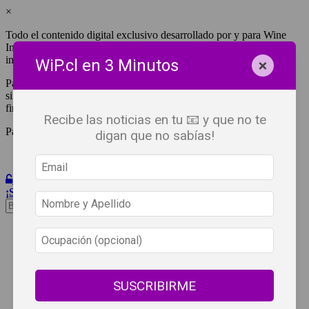
×
Todo el contenido digital exclusivo desarrollado por y para Wine
Independent Press Chile, cuenta con derechos de propiedad
intelectual.
×
WiP.cl en 3 Minutos
Para tener acceso a una copia y/o impresión de cualquiera de ellos
sin fines de lucro, debes ser #SuscriptorWiP.^Para su réplica con
fines comerciales debes contactar al e-mail
editor@wip.cl
.
Recibe las noticias en tu 📧 y que no te
Pagas una sola vez al año y disfrutas por 12 meses.
digan que no sabías!
Iniciar Sesión
¡Suscribete!
Beneficios
WiP
Buscar:
Síguenos
SUSCRIBIRME