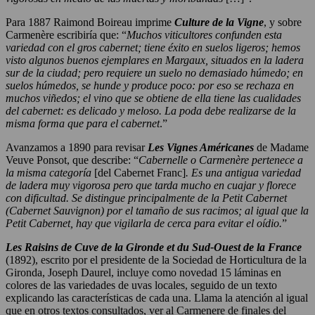
Para 1887 Raimond Boireau imprime
Culture de la Vigne
, y sobre
Carmenère escribiría que: “
Muchos viticultores confunden esta
variedad con el gros cabernet; tiene éxito en suelos ligeros; hemos
visto algunos buenos ejemplares en Margaux, situados en la ladera
sur de la ciudad; pero requiere un suelo no demasiado húmedo; en
suelos húmedos, se hunde y produce poco: por eso se rechaza en
muchos viñedos; el vino que se obtiene de ella tiene las cualidades
del cabernet: es delicado y meloso. La poda debe realizarse de la
misma forma que para el cabernet
.”
Avanzamos a 1890 para revisar
Les Vignes Américanes
de Madame
Veuve Ponsot, que describe: “
Cabernelle o Carmenère pertenece a
la misma categoría
[del Cabernet Franc]
. Es una antigua variedad
de ladera muy vigorosa pero que tarda mucho en cuajar y florece
con dificultad. Se distingue principalmente de la Petit Cabernet
(Cabernet Sauvignon) por el tamaño de sus racimos; al igual que la
Petit Cabernet, hay que vigilarla de cerca para evitar el oídio.
”
Les Raisins de Cuve de la Gironde et du Sud-Ouest de la France
(1892), escrito por el presidente de la Sociedad de Horticultura de la
Gironda, Joseph Daurel, incluye como novedad 15 láminas en
colores de las variedades de uvas locales, seguido de un texto
explicando las características de cada una. Llama la atención al igual
que en otros textos consultados, ver al Carmenere de finales del