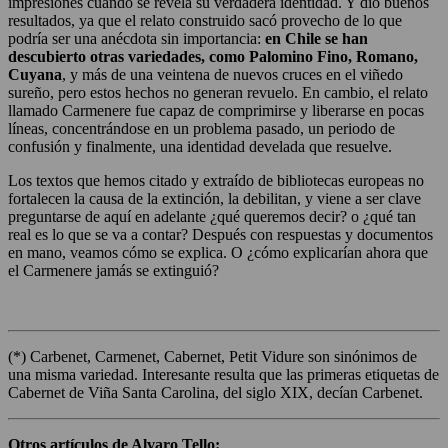
impresiones cuando se revela su verdadera identidad. Y dio buenos
resultados, ya que el relato construido sacó provecho de lo que
podría ser una anécdota sin importancia:
en Chile se han
descubierto otras variedades, como Palomino Fino, Romano,
Cuyana
, y más de una veintena de nuevos cruces en el viñedo
sureño, pero estos hechos no generan revuelo. En cambio, el relato
llamado Carmenere fue capaz de comprimirse y liberarse en pocas
líneas, concentrándose en un problema pasado, un periodo de
confusión y finalmente, una identidad develada que resuelve.
Los textos que hemos citado y extraído de bibliotecas europeas no
fortalecen la causa de la extinción, la debilitan, y viene a ser clave
preguntarse de aquí en adelante ¿qué queremos decir? o ¿qué tan
real es lo que se va a contar? Después con respuestas y documentos
en mano, veamos cómo se explica. O ¿cómo explicarían ahora que
el Carmenere jamás se extinguió?
(*) Carbenet, Carmenet, Cabernet, Petit Vidure son sinónimos de
una misma variedad. Interesante resulta que las primeras etiquetas de
Cabernet de Viña Santa Carolina, del siglo XIX, decían Carbenet.
Otros artículos de Alvaro Tello: