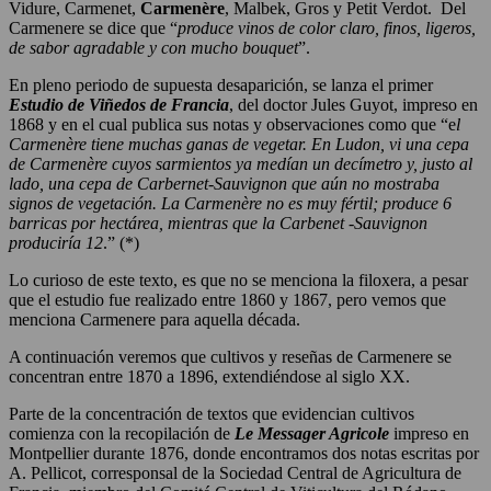
Vidure, Carmenet,
Carmenère
, Malbek, Gros y Petit Verdot. Del
Carmenere se dice que “
produce vinos de color claro, finos, ligeros,
de sabor agradable y con mucho bouquet
”.
En pleno periodo de supuesta desaparición, se lanza el primer
Estudio de Viñedos de Francia
, del doctor Jules Guyot, impreso en
1868 y en el cual publica sus notas y observaciones como que “e
l
Carmenère tiene muchas ganas de vegetar. En Ludon, vi una cepa
de Carmenère cuyos sarmientos ya medían un decímetro y, justo al
lado, una cepa de Carbernet-Sauvignon que aún no mostraba
signos de vegetación. La Carmenère no es muy fértil; produce 6
barricas por hectárea, mientras que la Carbenet -Sauvignon
produciría 12
.” (*)
Lo curioso de este texto, es que no se menciona la filoxera, a pesar
que el estudio fue realizado entre 1860 y 1867, pero vemos que
menciona Carmenere para aquella década.
A continuación veremos que cultivos y reseñas de Carmenere se
concentran entre 1870 a 1896, extendiéndose al siglo XX.
Parte de la concentración de textos que evidencian cultivos
comienza con la recopilación de
Le Messager Agricole
impreso en
Montpellier durante 1876, donde encontramos dos notas escritas por
A. Pellicot, corresponsal de la Sociedad Central de Agricultura de