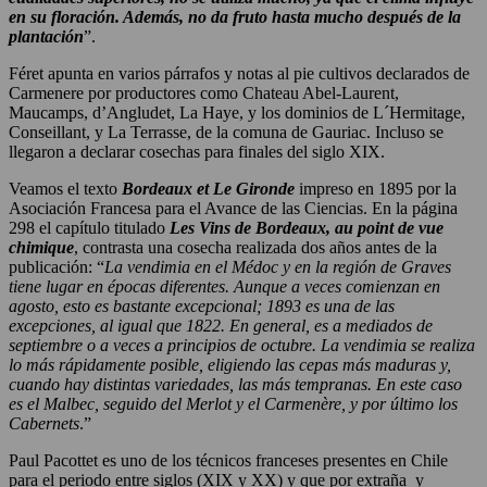
en su floración. Además, no da fruto hasta mucho después de la
plantación
”.
Féret apunta en varios párrafos y notas al pie cultivos declarados de
Carmenere por productores como Chateau Abel-Laurent,
Maucamps, d’Angludet, La Haye, y los dominios de L´Hermitage,
Conseillant, y La Terrasse, de la comuna de Gauriac. Incluso se
llegaron a declarar cosechas para finales del siglo XIX.
Veamos el texto
Bordeaux et Le Gironde
impreso en 1895 por la
Asociación Francesa para el Avance de las Ciencias. En la página
298 el capítulo titulado
Les Vins de Bordeaux, au point de vue
chimique
, contrasta una cosecha realizada dos años antes de la
publicación: “
La vendimia en el Médoc y en la región de Graves
tiene lugar en épocas diferentes. Aunque a veces comienzan en
agosto, esto es bastante excepcional; 1893 es una de las
excepciones, al igual que 1822. En general, es a mediados de
septiembre o a veces a principios de octubre. La vendimia se realiza
lo más rápidamente posible, eligiendo las cepas más maduras y,
cuando hay distintas variedades, las más tempranas. En este caso
es el Malbec, seguido del Merlot y el Carmenère, y por último los
Cabernets
.”
Paul Pacottet es uno de los técnicos franceses presentes en Chile
para el periodo entre siglos (XIX y XX) y que por extraña y