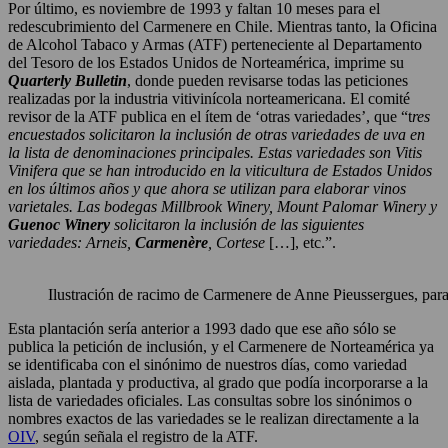
Por último, es noviembre de 1993 y faltan 10 meses para el
redescubrimiento del Carmenere en Chile. Mientras tanto, la Oficina
de Alcohol Tabaco y Armas (ATF) perteneciente al Departamento
del Tesoro de los Estados Unidos de Norteamérica, imprime su
Quarterly Bulletin
, donde pueden revisarse todas las peticiones
realizadas por la industria vitivinícola norteamericana. El comité
revisor de la ATF publica en el ítem de ‘otras variedades’, que “t
res
encuestados solicitaron la inclusión de otras variedades de uva en
la lista de denominaciones principales. Estas variedades son Vitis
Vinifera que se han introducido en la viticultura de Estados Unidos
en los últimos años y que ahora se utilizan para elaborar vinos
varietales. Las bodegas Millbrook Winery, Mount Palomar Winery y
Guenoc Winery
solicitaron la inclusión de las siguientes
variedades: Arneis,
Carmenère
, Cortese
[…], etc.”.
Ilustración de racimo de Carmenere de Anne Pieussergues, para
Esta plantación sería anterior a 1993 dado que ese año sólo se
publica la petición de inclusión, y el Carmenere de Norteamérica ya
se identificaba con el sinónimo de nuestros días, como variedad
aislada, plantada y productiva, al grado que podía incorporarse a la
lista de variedades oficiales. Las consultas sobre los sinónimos o
nombres exactos de las variedades se le realizan directamente a la
OIV
, según señala el registro de la ATF.