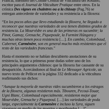
Francia, miembro del Comité Central de Viticultura del Ródano,
escritor para el
Journal de Viticulture Pratique
entre otros. En la
crónica
Des vignes en chaintres ou a la chissay
(Pag.76) se
entregan antecedente de variedades y su resistencia a la filoxera:
“E
n los pocos años que llevo estudiando la filoxera, he llegado a
reconocer que nuestras variedades de uva tienen distintos grados de
resistencia. La Mourvèdre es una de las primeras en sucumbir; la
Pinot, Gamay, Grenache, Piquepoule, la Furmint Húngara y
muchas otras tienen poca resistencia
[…]
. En cambio, Colombaud,
Cabernet,
Carménère
, son en general mucho más resistentes que el
resto de las variedades francesas.
”
Hasta el momento no se habían descubierto anotaciones de su
resistencia, lo que a primeras pone dudas sobre uno de los
principales argumentos chilenos: que la filoxera fue causante de su
desaparición. Acercándonos al final de
Le Messager Agricole
, un
nuevo texto de Pellicot en la página 332 dedicado a la viticultura
reafirmando sus dichos:
“
Aunque la mayoría de nuestras vides sucumbieron a los estragos
de la filoxera, algunas resistieron más. Tibouren, Pecoui-Touar,
Ugni Blanc, Colombaud especialmente, resistieron mejor que
Mourvèdre, Grenache y Piquepoul.
[…]
las variedades de poda
larga, especialmente la
Carmenère
e incluso la Syra, siguen
vigorosas en medio de las muertas y moribundas
[…]”.