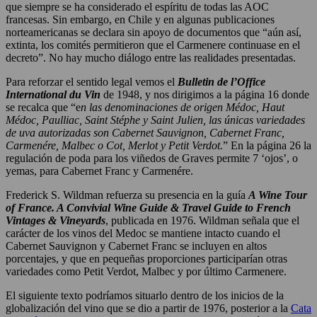
que siempre se ha considerado el espíritu de todas las AOC
francesas. Sin embargo, en Chile y en algunas publicaciones
norteamericanas se declara sin apoyo de documentos que “aún así,
extinta, los comités permitieron que el Carmenere continuase en el
decreto”. No hay mucho diálogo entre las realidades presentadas.
Para reforzar el sentido legal vemos el
Bulletin de l’Office
International du Vin
de 1948, y nos dirigimos a la página 16 donde
se recalca que “e
n las denominaciones de origen Médoc, Haut
Médoc, Paulliac, Saint Stéphe y Saint Julien, las únicas variedades
de uva autorizadas son Cabernet Sauvignon, Cabernet Franc,
Carmenére, Malbec o Cot, Merlot y Petit Verdot.
” En la página 26 la
regulación de poda para los viñedos de Graves permite 7 ‘ojos’, o
yemas, para Cabernet Franc y Carmenére.
Frederick S. Wildman refuerza su presencia en la guía
A Wine Tour
of France.
A Convivial Wine Guide & Travel Guide to French
Vintages & Vineyards
, publicada en 1976. Wildman señala que el
carácter de los vinos del Medoc se mantiene intacto cuando el
Cabernet Sauvignon y Cabernet Franc se incluyen en altos
porcentajes, y que en pequeñas proporciones participarían otras
variedades como Petit Verdot, Malbec y por último Carmenere.
El siguiente texto podríamos situarlo dentro de los inicios de la
globalización del vino que se dio a partir de 1976, posterior a la
Cata