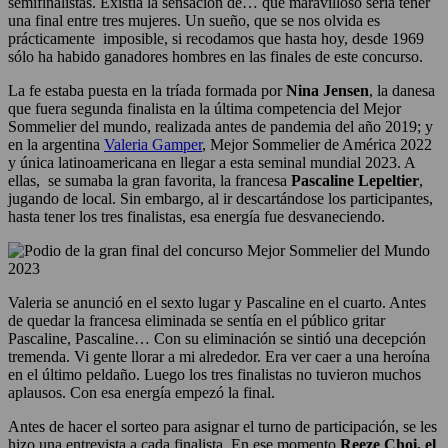
semifinalistas. Existía la sensación de… que maravilloso sería tener
una final entre tres mujeres. Un sueño, que se nos olvida es
prácticamente imposible, si recodamos que hasta hoy, desde 1969
sólo ha habido ganadores hombres en las finales de este concurso.
La fe estaba puesta en la tríada formada por
Nina Jensen
, la danesa
que fuera segunda finalista en la última competencia del Mejor
Sommelier del mundo, realizada antes de pandemia del año 2019; y
en la argentina
Valeria Gamper
, Mejor Sommelier de América 2022
y única latinoamericana en llegar a esta seminal mundial 2023. A
ellas, se sumaba la gran favorita, la francesa
Pascaline Lepeltier
,
jugando de local. Sin embargo, al ir descartándose los participantes,
hasta tener los tres finalistas, esa energía fue desvaneciendo.
Valeria se anunció en el sexto lugar y Pascaline en el cuarto. Antes
de quedar la francesa eliminada se sentía en el público gritar
Pascaline, Pascaline… Con su eliminación se sintió una decepción
tremenda. Vi gente llorar a mi alrededor. Era ver caer a una heroína
en el último peldaño. Luego los tres finalistas no tuvieron muchos
aplausos. Con esa energía empezó la final.
Antes de hacer el sorteo para asignar el turno de participación, se les
hizo una entrevista a cada finalista. En ese momento
Reeze Choi, el