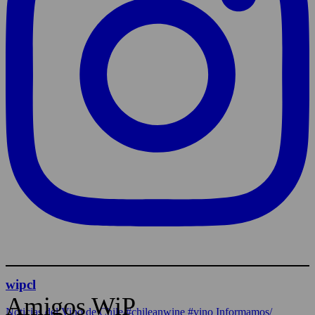
wipcl
Amigos WiP
Noticias del Vino de Chile/#chileanwine #vino Informamos/