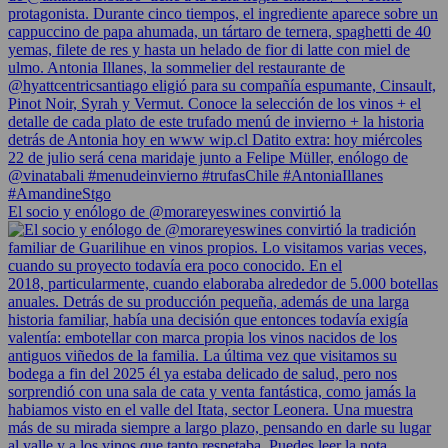
El socio y enólogo de @morareyeswines convirtió la