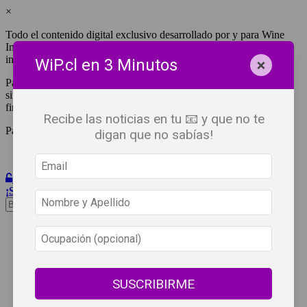
×
Todo el contenido digital exclusivo desarrollado por y para Wine
Independent Press Chile, cuenta con derechos de propiedad
intelectual.
×
WiP.cl en 3 Minutos
Para tener acceso a una copia y/o impresión de cualquiera de ellos
sin fines de lucro, debes ser #SuscriptorWiP.^Para su réplica con
fines comerciales debes contactar al e-mail
editor@wip.cl
.
Recibe las noticias en tu 📧 y que no te
Pagas una sola vez al año y disfrutas por 12 meses.
digan que no sabías!
Iniciar Sesión
¡Suscribete!
Beneficios
WiP
Buscar:
Síguenos
SUSCRIBIRME