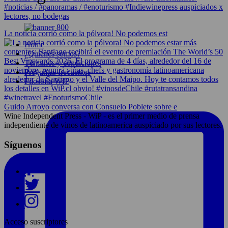
#noticias / #panoramas / #enoturismo #Indiewinepress auspiciados x
lectores, no bodegas
La noticia corrió como la pólvora! No podemos est
Home
¿Quiénes somos?
Términos y condiciones
Preguntas frecuentes
Filosofía WIP
Guido Arroyo conversa con Consuelo Poblete sobre e
Wine Independent Press - WiP - es el primer medio de prensa
independiente de vinos de latinoamerica auspiciado por sus lectores.
Síguenos
Acceso suscriptores