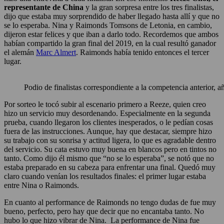
representante de China
y la gran sorpresa entre los tres finalistas,
dijo que estaba muy sorprendido de haber llegado hasta allí y que no
se lo esperaba. Nina y Raimonds Tomsons de Letonia, en cambio,
dijeron estar felices y que iban a darlo todo. Recordemos que ambos
habían compartido la gran final del 2019, en la cual resultó ganador
el alemán
Marc Almert
. Raimonds había tenido entonces el tercer
lugar.
Podio de finalistas correspondiente a la competencia anterior, a
Por sorteo le tocó subir al escenario primero a Reeze, quien creo
hizo un servicio muy desordenando. Especialmente en la segunda
prueba, cuando llegaron los clientes inesperados, o le pedían cosas
fuera de las instrucciones. Aunque, hay que destacar, siempre hizo
su trabajo con su sonrisa y actitud ligera, lo que es agradable dentro
del servicio. Su cata estuvo muy buena en blancos pero en tintos no
tanto. Como dijo él mismo que “no se lo esperaba”, se notó que no
estaba preparado en su cabeza para enfrentar una final. Quedó muy
claro cuando venían los resultados finales: el primer lugar estaba
entre Nina o Raimonds.
En cuanto al performance de Raimonds no tengo dudas de fue muy
bueno, perfecto, pero hay que decir que no encantaba tanto. No
hubo lo que hizo vibrar de Nina. La performance de Nina fue