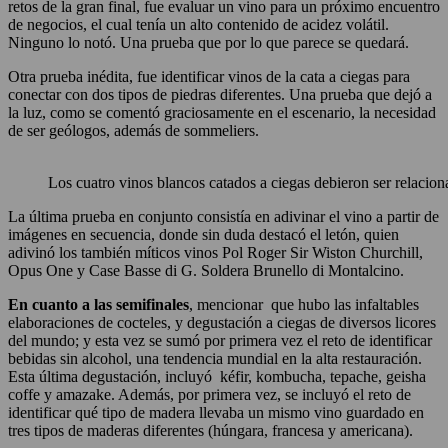
retos de la gran final, fue evaluar un vino para un próximo encuentro
de negocios, el cual tenía un alto contenido de acidez volátil.
Ninguno lo notó. Una prueba que por lo que parece se quedará.
Otra prueba inédita, fue identificar vinos de la cata a ciegas para
conectar con dos tipos de piedras diferentes. Una prueba que dejó a
la luz, como se comentó graciosamente en el escenario, la necesidad
de ser geólogos, además de sommeliers.
Los cuatro vinos blancos catados a ciegas debieron ser relacion
La última prueba en conjunto consistía en adivinar el vino a partir de
imágenes en secuencia, donde sin duda destacó el letón, quien
adivinó los también míticos vinos Pol Roger Sir Wiston Churchill,
Opus One y Case Basse di G. Soldera Brunello di Montalcino.
En cuanto a las semifinales
, mencionar que hubo las infaltables
elaboraciones de cocteles, y degustación a ciegas de diversos licores
del mundo; y esta vez se sumó por primera vez el reto de identificar
bebidas sin alcohol, una tendencia mundial en la alta restauración.
Esta última degustación, incluyó kéfir, kombucha, tepache, geisha
coffe y amazake. Además, por primera vez, se incluyó el reto de
identificar qué tipo de madera llevaba un mismo vino guardado en
tres tipos de maderas diferentes (húngara, francesa y americana).