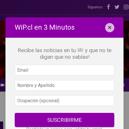
Síguenos
WiP.cl en 3 Minutos
×
Recibe las noticias en tu
y que no te
digan que no sabías!
BEBER X LOS OJOS
GLOSARIO DEL VINO
PANORAMAS
SUSCRIBIRME