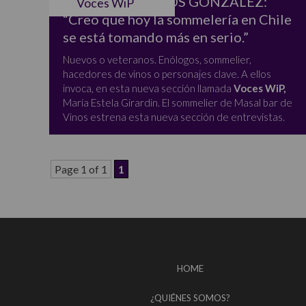
SEBASTIÁN LOBOS GONZÁLEZ:
Voces WiP
“Creo que hoy la sommelería en Chile
se está tomando más en serio.”
Nuevos o veteranos. Enólogos, sommelier,
hacedores de vinos o personajes clave. A ellos
invoca, en esta nueva sección llamada
Voces WiP,
María Estela Girardin.
El sommelier de Masal bar de
Vinos estrena esta nueva sección de entrevistas.
Page 1 of 1
1
HOME
¿QUIÉNES SOMOS?