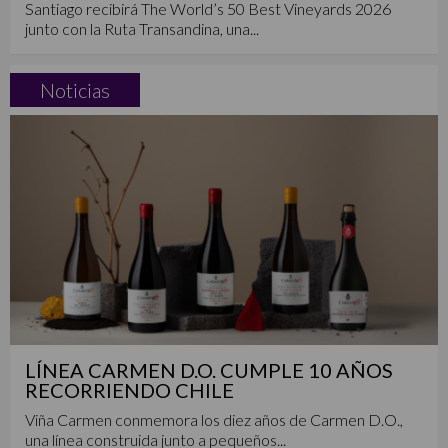
Santiago recibirá The World’s 50 Best Vineyards 2026
junto con la Ruta Transandina, una...
Noticias
LÍNEA CARMEN D.O. CUMPLE 10 AÑOS
RECORRIENDO CHILE
Viña Carmen conmemora los diez años de Carmen D.O.,
una línea construida junto a pequeños...