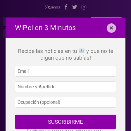
Síguenos
¡Suscribete!
Iniciar Sesión
WiP.cl en 3 Minutos
×
Buscar:
Beneficios
WiP
Recibe las noticias en tu
y que no te
digan que no sabías!
SUSCRIBIRME