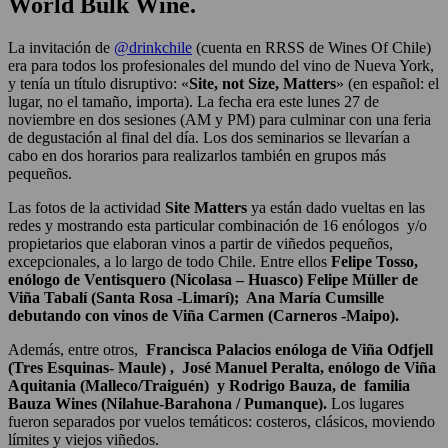
World Bulk Wine.
La invitación de
@drinkchile
(cuenta en RRSS de Wines Of Chile)
era para todos los profesionales del mundo del vino de Nueva York,
y tenía un título disruptivo: «
Site, not Size, Matters
» (en español: el
lugar, no el tamaño, importa). La fecha era este lunes 27 de
noviembre en dos sesiones (AM y PM) para culminar con una feria
de degustación al final del día. Los dos seminarios se llevarían a
cabo en dos horarios para realizarlos también en grupos más
pequeños.
Las fotos de la actividad
Site Matters
ya están dado vueltas en las
redes y mostrando esta particular combinación de 16 enólogos y/o
propietarios que elaboran vinos a partir de viñedos pequeños,
excepcionales, a lo largo de todo Chile. Entre ellos
Felipe Tosso,
enólogo de Ventisquero (Nicolasa – Huasco) Felipe Müller de
Viña Tabalí (Santa Rosa -Limarí); Ana María Cumsille
debutando con vinos de Viña Carmen (Carneros -Maipo).
Además, entre otros,
Francisca Palacios enóloga de Viña Odfjell
(Tres Esquinas- Maule) , José Manuel Peralta, enólogo de Viña
Aquitania (Malleco/Traiguén) y Rodrigo Bauza, de familia
Bauza Wines (Nilahue-Barahona / Pumanque).
Los lugares
fueron separados por vuelos temáticos: costeros, clásicos, moviendo
límites y viejos viñedos.