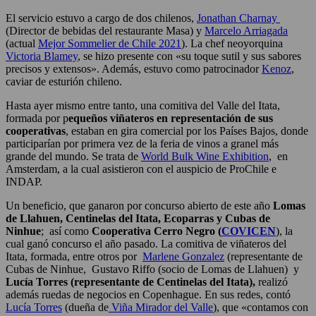
El servicio estuvo a cargo de dos chilenos,
Jonathan Charnay
(Director de bebidas del restaurante Masa) y
Marcelo Arriagada
(actual
Mejor Sommelier de Chile 2021
). La chef neoyorquina
Victoria Blamey
, se hizo presente con «su toque sutil y sus sabores
precisos y extensos». Además, estuvo como patrocinador
Kenoz
,
caviar de esturión chileno.
Hasta ayer mismo entre tanto, una comitiva del Valle del Itata,
formada por p
equeños viñateros en representación de sus
cooperativas
, estaban en gira comercial por los Países Bajos, donde
participarían por primera vez de la feria de vinos a granel más
grande del mundo. Se trata de
World Bulk Wine Exhibition
, en
Amsterdam, a la cual asistieron con el auspicio de ProChile e
INDAP.
Un beneficio, que ganaron por concurso abierto de este año
Lomas
de Llahuen, Centinelas del Itata, Ecoparras y Cubas de
Ninhue
; así como
Cooperativa Cerro Negro (
COVICEN
), la
cual ganó concurso el año pasado. La comitiva de viñateros del
Itata, formada, entre otros por
Marlene Gonzalez
(representante de
Cubas de Ninhue, Gustavo Riffo (socio de Lomas de Llahuen) y
Lucía Torres (representante de Centinelas del Itata),
realizó
además ruedas de negocios en Copenhague. En sus redes, contó
Lucía Torres
(dueña de
Viña Mirador del Valle
), que «contamos con