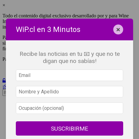
×
Todo el contenido digital exclusivo desarrollado por y para Wine
Independent Press Chile, cuenta con derechos de propiedad
intelectual.
×
WiP.cl en 3 Minutos
Para tener acceso a una copia y/o impresión de cualquiera de ellos
sin fines de lucro, debes ser #SuscriptorWiP.^Para su réplica con
fines comerciales debes contactar al e-mail
editor@wip.cl
.
Recibe las noticias en tu 📧 y que no te
Pagas una sola vez al año y disfrutas por 12 meses.
digan que no sabías!
Iniciar Sesión
¡Suscribete!
Beneficios
WiP
Buscar:
Síguenos
SUSCRIBIRME