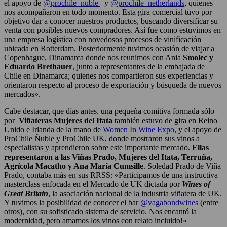
el apoyo de
@prochile_nuble
y
@prochile_netherlands
, quienes
nos acompañaron en todo momento. Esta gira comercial tuvo por
objetivo dar a conocer nuestros productos, buscando diversificar su
venta con posibles nuevos compradores. Así fue como estuvimos en
una empresa logística con novedosos procesos de vinificación
ubicada en Rotterdam. Posteriormente tuvimos ocasión de viajar a
Copenhague, Dinamarca donde nos reunimos con Ania
Smolec y
Eduardo Brethauer
, junto a representantes de la embajada de
Chile en Dinamarca; quienes nos compartieron sus experiencias y
orientaron respecto al proceso de exportación y búsqueda de nuevos
mercados».
Cabe destacar, que días antes, una pequeña comitiva formada sólo
por
Viñateras Mujeres del Itata
también estuvo de gira en Reino
Unido e Irlanda de la mano de
Women In Wine Expo
, y el apoyo de
ProChile Ñuble y ProChile UK, donde mostraron sus vinos a
especialistas y aprendieron sobre este importante mercado.
Ellas
representaron a las Viñas Prado, Mujeres del Itata, Terruña,
Agrícola Macatho y Ana María Cumsille
. Soledad Prado de Viña
Prado, contaba más en sus RRSS: «Participamos de una instructiva
masterclass enfocada en el Mercado de UK dictada por
Wines of
Great Britain
, la asociación nacional de la industria viñatera de UK.
Y tuvimos la posibilidad de conocer el bar
@vagabondwines
(entre
otros), con su sofisticado sistema de servicio. Nos encantó la
modernidad, pero amamos los vinos con relato incluido!»