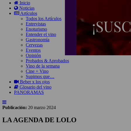
Inicio
Noticias
Artículos
Todos los Artículos
Entrevistas
Enoturismo
Entender el vino
Gastronomía
Cervezas
Eventos
Opinión
Probados & Aprobados
Vino de la semana
Cine + Vino
Supimos que…
Beber x los ojos
Glosario del vino
PANORAMAS
Publicación:
20 marzo 2024
LA AGENDA DE LOLO