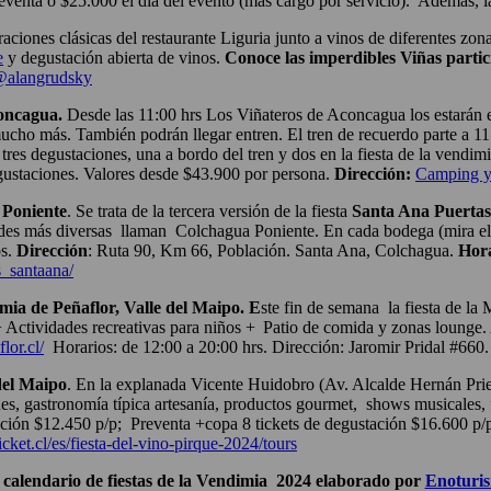
enta o $25.000 el día del evento (más cargo por servicio). Además, la
raciones clásicas del restaurante Liguria junto a vinos de diferentes zon
e
y degustación abierta de vinos.
Conoce las imperdibles Viñas partic
alangrudsky
concagua.
D
esde las 11:00 hrs Los Viñateros de Aconcagua los estarán e
y mucho más. También podrán llegar entren. El tren de recuerdo parte a 
tres degustaciones, una a bordo del tren y dos en la fiesta de la vendim
egustaciones.
Valores desde $43.900 por persona.
Dirección:
Camping y 
 Poniente
. Se trata de la tercera versión de la fiesta
Santa Ana Puertas
ades más diversas llaman Colchagua Poniente. En cada bodega (mira el 
os.
Dirección
: Ruta 90, Km 66, Población. Santa Ana, Colchagua.
Hora
s_santaana/
mia de Peñaflor, Valle del Maipo. E
ste fin de semana la fiesta de la
+ Actividades recreativas para niños + Patio de comida y zonas loung
lor.cl/
Horarios: de 12:00 a 20:00 hrs. Dirección: Jaromir Pridal #660. 
del Maipo
. En la
explanada Vicente Huidobro (Av. Alcalde Hernán Priet
s, gastronomía típica artesanía, productos gourmet, shows musicales, f
tación $12.450 p/p; Preventa +copa 8 tickets de degustación $16.600 p/
icket.cl/es/fiesta-del-vino-pirque-2024/tours
 calendario de fiestas de la Vendimia 2024 elaborado por
Enoturis