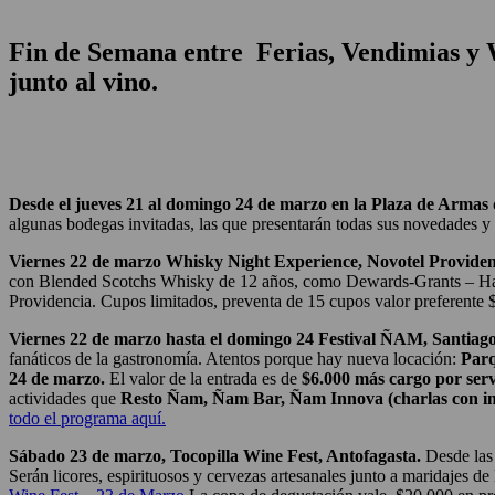
Fin de Semana entre Ferias, Vendimias y
junto al vino.
Desde el jueves 21 al domingo 24 de marzo en la Plaza de Armas 
algunas bodegas invitadas, las que presentarán todas sus novedades y 
Viernes 22 de marzo Whisky Night Experience, Novotel Providenc
con Blended Scotchs Whisky de 12 años, como Dewards-Grants – Hanke
Providencia.
Cupos limitados, preventa de 15 cupos valor preferente 
Viernes 22 de marzo hasta el domingo 24 Festival ÑAM, Santiag
fanáticos de la gastronomía. Atentos porque hay nueva locación:
Parq
24 de marzo.
El valor de la entrada es de
$6.000 más cargo por serv
actividades que
Resto Ñam,
Ñam Bar,
Ñam Innova (charlas con in
todo el programa aquí.
Sábado 23 de marzo, Tocopilla Wine Fest, Antofagasta.
D
esde la
Serán l
icores, espirituosos y cervezas artesanales junto a
maridajes de