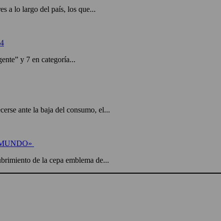
 a lo largo del país, los que...
4
nte” y 7 en categoría...
erse ante la baja del consumo, el...
L MUNDO»
ubrimiento de la cepa emblema de...