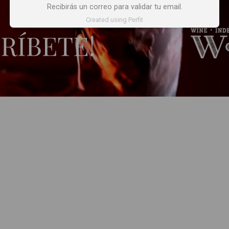
Recibirás un correo para validar tu email.
Created using Perfit