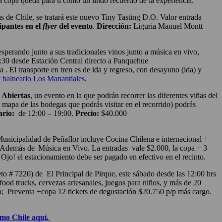
 copa queda para ti como un lindo recuerdo de la experiencia.
as de Chile, se tratará este nuevo Tiny Tasting D.O. Valor entrada
ipantes en el
flyer
del evento
.
Dirección:
Liguria Manuel Montt
sperando junto a sus tradicionales vinos junto a
música en vivo,
11:30 desde Estación Central directo a Panquehue
ia
. El t
ransporte en tren es de ida y regreso, con desayuno (ida) y
balneario Los Manantiales.
 Abiertas
, un evento en la que podrán recorrer las diferentes viñas del
mapa de las bodegas que podrás visitar en el recorrido) podrás
rio:
de 12:00 – 19:00.
Precio:
$40.000
 Municipalidad de Peñaflor incluye Cocina Chilena e internacional +
e. Además de Música en Vivo. La
entradas vale
$2.000, la copa + 3
Ojo! el estacionamiento debe ser pagado en efectivo en el recinto.
o # 7220) de El Principal de Pirque, este sábado desde las 12:00 hrs
ood trucks, cervezas artesanales, juegos para niños, y más de 20
p; Preventa +copa 12 tickets de degustación $20.750 p/p más cargo.
mo Chile aquí.