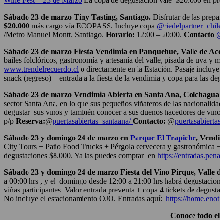
Wine Fest – 23 de Marzo
La
copa de degustación vale $20.000 en prev
Sábado 23 de marzo Tiny Tasting, Santiago.
Disfrutar de las prepa
$20.000
más cargo vía ECOPASS. Incluye copa
@riedelpartner_chil
/Metro Manuel Montt. Santiago.
Horario:
12:00 – 20:00.
Contacto
@
Sábado 23 de marzo Fiesta Vendimia en Panquehue, Valle de A
bailes folclóricos, gastronomía y artesanía del valle, pisada de uva 
www.trendelrecuerdo.cl
o directamente en la Estación. Pasaje incluye 
snack (regreso) + e
ntrada a la fiesta de la vendimia y copa para las d
Sábado 23 de marzo Vendimia Abierta en Santa Ana, Colchagua
sector Santa Ana, en lo que sus pequeños viñateros de las nacionalid
degustar sus vinos y también conocer a sus dueños hacedores de vin
p/p
Reserva:
@
puertasabiertas_santaana/
Contacto:
@
puertasabierta
Sábado 23 y domingo 24 de marzo en
Parque El Trapiche
, Vendi
City Tours + Patio Food Trucks + Pérgola cervecera y gastronómica 
degustaciones $8.000. Ya las puedes comprar en
https://entradas.penaf
Sábado 23 y domingo 24 de marzo Fiesta del Vino Pirque, Valle 
a 00:00 hrs , y el domingo desde 12:00 a 21:00 hrs habrá degustacione
viñas participantes. Valor entrada p
reventa + copa 4 tickets de degus
No incluye el estacionamiento OJO. Entradas aquí:
https://home.enot
Conoce todo el