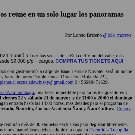
os reúne en un solo lugar los panoramas
Por Loreto Briceño
@lolo_moreva
2024 reunirá a
las viñas socias de la Ruta del Vino del valle, más
esde $9.000 p/p + cargos.
COMPRA TUS TICKETS AQUI
mpos con gastronomía a cargo de Isaac Leris de Novotel. será un noche
l y barra de puros Dominicanos. Dirección: Holanda 222,
lanet.cl
escueladewhisky@gmail.com
0 +56998471629.
ival Ñam Santiago
, una fiesta imperdible para todos los gozadores y
l viernes 22 y sábado 23 de marzo; y de 11:00 a 20:00 el domingo
an entrada hasta las 14:00 horas. mas detalles para el programa de
rcado,
Ñamcito,
Cocina Academia Ñam
y
Ñam Cultur
a.
Conoce
e reunirán
más de 30 etiquetas exclusivas para degustar libremente.
tos vinos maravillosos debes adquirir tu copa en
Eventrid – Tocopilla