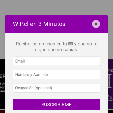
×
WiP.cl en 3 Minutos
Recibe las noticias en tu 📧 y que no te
digan que no sabías!
SUSCRIBIRME