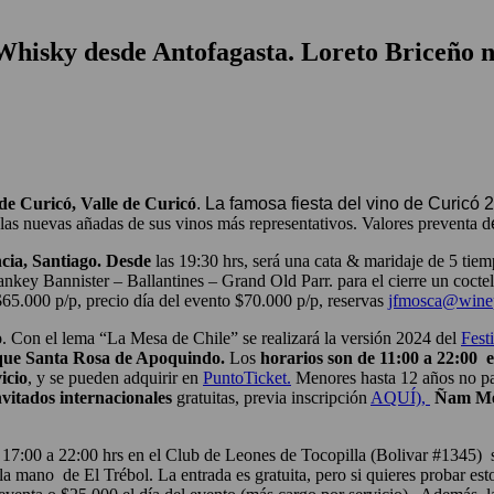
 Whisky
desde Antofagasta. Loreto Briceño n
de Curicó, Valle de Curicó
. La famosa fiesta del vino de Curicó 
las nuevas añadas de sus vinos más representativos. Valores preventa d
ia, Santiago.
D
esd
e
las 19:30 hrs, será una cata & maridaje de 5 tie
y Bannister – Ballantines – Grand Old Parr. para el cierre un cocte
$65.000 p/p, precio día del evento $70.000 p/p, reservas
jfmosca@winep
o
.
Con el lema “La Mesa de Chile” se realizará la versión 2024 del
Fest
ue Santa Rosa de Apoquindo.
Los
horarios son de 11:00 a 22:00 e
icio
, y se pueden adquirir en
PuntoTicket.
Menores hasta 12 años no pag
vitados internacionales
gratuitas, previa inscripción
AQUÍ),
Ñam Me
s 17:00 a 22:00 hrs en el Club de Leones de Tocopilla (Bolivar #1345)
s
 la mano de El Trébol.
La entrada es gratuita, pero si quieres probar es