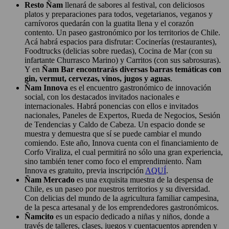
Resto Ñam
llenará de sabores al festival, con deliciosos
platos y preparaciones para todos, vegetarianos, veganos y
carnívoros quedarán con la guatita llena y el corazón
contento. Un paseo gastronómico por los territorios de Chile.
Acá habrá espacios para disfrutar: Cocinerías (restaurantes),
Foodtrucks (delicias sobre ruedas), Cocina de Mar (con su
infartante Churrasco Marino) y Carritos (con sus sabrosuras).
Y en
Ñam Bar encontrarás diversas barras temáticas con
gin, vermut, cervezas, vinos, jugos y aguas
.
Ñam Innova
es el encuentro gastronómico de innovación
social, con los destacados invitados nacionales e
internacionales. Habrá ponencias con ellos e invitados
nacionales, Paneles de Expertos, Rueda de Negocios, Sesión
de Tendencias y Caldo de Cabeza. Un espacio donde se
muestra y demuestra que sí se puede cambiar el mundo
comiendo. Este año, Innova cuenta con el financiamiento de
Corfo Viraliza, el cual permitirá no sólo una gran experiencia,
sino también tener como foco el emprendimiento. Ñam
Innova es gratuito, previa inscripción
AQUÍ
.
Ñam Mercado
es una exquisita muestra de la despensa de
Chile, es un paseo por nuestros territorios y su diversidad.
Con delicias del mundo de la agricultura familiar campesina,
de la pesca artesanal y de los emprendedores gastronómicos.
Ñamcito
es un espacio dedicado a niñas y niños, donde a
través de talleres, clases, juegos y cuentacuentos aprenden y