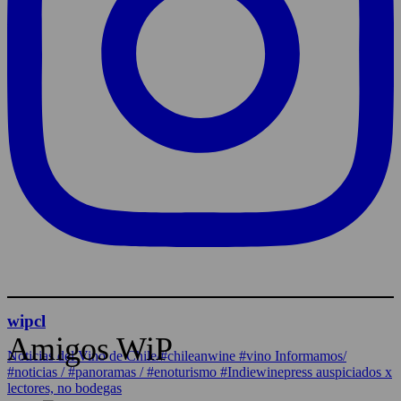
wipcl
Amigos WiP
Noticias del Vino de Chile/#chileanwine #vino Informamos/
#noticias / #panoramas / #enoturismo #Indiewinepress auspiciados x
lectores, no bodegas