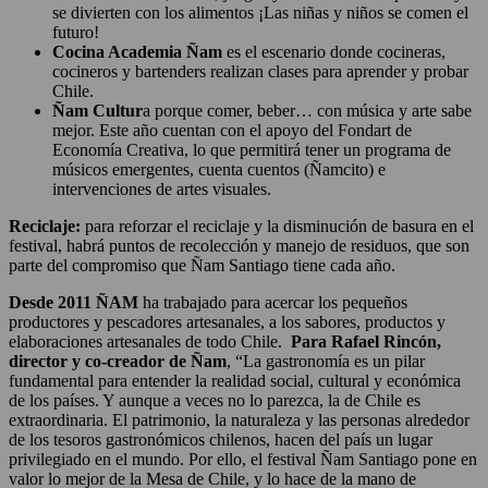
se divierten con los alimentos ¡Las niñas y niños se comen el
futuro!
Cocina Academia Ñam
es el escenario donde cocineras,
cocineros y bartenders realizan clases para aprender y probar
Chile.
Ñam Cultur
a porque comer, beber… con música y arte sabe
mejor. Este año cuentan con el apoyo del Fondart de
Economía Creativa, lo que permitirá tener un programa de
músicos emergentes, cuenta cuentos (Ñamcito) e
intervenciones de artes visuales.
Reciclaje:
para reforzar el reciclaje y la disminución de basura en el
festival, habrá puntos de recolección y manejo de residuos, que son
parte del compromiso que Ñam Santiago tiene cada año.
Desde 2011 ÑAM
ha trabajado para acercar los pequeños
productores y pescadores artesanales, a los sabores, productos y
elaboraciones artesanales de todo Chile.
Para Rafael Rincón,
director y co-creador de Ñam
, “La gastronomía es un pilar
fundamental para entender la realidad social, cultural y económica
de los países. Y aunque a veces no lo parezca, la de Chile es
extraordinaria. El patrimonio, la naturaleza y las personas alrededor
de los tesoros gastronómicos chilenos, hacen del país un lugar
privilegiado en el mundo. Por ello, el festival Ñam Santiago pone en
valor lo mejor de la Mesa de Chile, y lo hace de la mano de