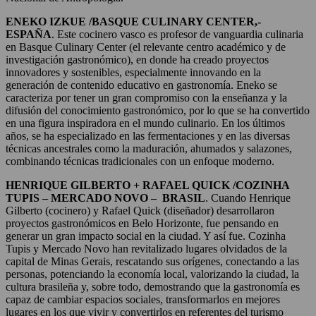
ENEKO IZKUE /BASQUE CULINARY CENTER,-
ESPAÑA
. Este cocinero vasco es profesor de vanguardia culinaria
en Basque Culinary Center (el relevante centro académico y de
investigación gastronómico), en donde ha creado proyectos
innovadores y sostenibles, especialmente innovando en la
generación de contenido educativo en gastronomía. Eneko se
caracteriza por tener un gran compromiso con la enseñanza y la
difusión del conocimiento gastronómico, por lo que se ha convertido
en una figura inspiradora en el mundo culinario. En los últimos
años, se ha especializado en las fermentaciones y en las diversas
técnicas ancestrales como la maduración, ahumados y salazones,
combinando técnicas tradicionales con un enfoque moderno.
HENRIQUE GILBERTO + RAFAEL QUICK /COZINHA
TUPIS – MERCADO NOVO – BRASIL
. Cuando Henrique
Gilberto (cocinero) y Rafael Quick (diseñador) desarrollaron
proyectos gastronómicos en Belo Horizonte, fue pensando en
generar un gran impacto social en la ciudad. Y así fue. Cozinha
Tupis y Mercado Novo han revitalizado lugares olvidados de la
capital de Minas Gerais, rescatando sus orígenes, conectando a las
personas, potenciando la economía local, valorizando la ciudad, la
cultura brasileña y, sobre todo, demostrando que la gastronomía es
capaz de cambiar espacios sociales, transformarlos en mejores
lugares en los que vivir y convertirlos en referentes del turismo