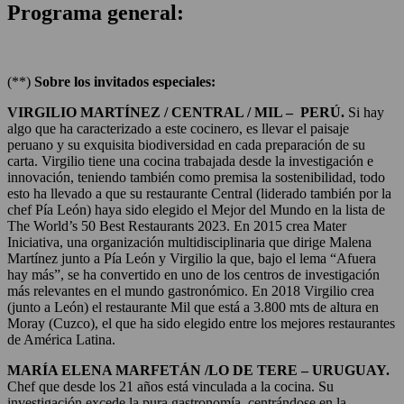
Programa general:
(**)
Sobre los invitados especiales:
VIRGILIO MARTÍNEZ / CENTRAL / MIL – PERÚ.
Si hay
algo que ha caracterizado a este cocinero, es llevar el paisaje
peruano y su exquisita biodiversidad en cada preparación de su
carta. Virgilio tiene una cocina trabajada desde la investigación e
innovación, teniendo también como premisa la sostenibilidad, todo
esto ha llevado a que su restaurante Central (liderado también por la
chef Pía León) haya sido elegido el Mejor del Mundo en la lista de
The World’s 50 Best Restaurants 2023. En 2015 crea Mater
Iniciativa, una organización multidisciplinaria que dirige Malena
Martínez junto a Pía León y Virgilio la que, bajo el lema “Afuera
hay más”, se ha convertido en uno de los centros de investigación
más relevantes en el mundo gastronómico. En 2018 Virgilio crea
(junto a León) el restaurante Mil que está a 3.800 mts de altura en
Moray (Cuzco), el que ha sido elegido entre los mejores restaurantes
de América Latina.
MARÍA ELENA MARFETÁN /LO DE TERE – URUGUAY.
Chef que desde los 21 años está vinculada a la cocina. Su
investigación excede la pura gastronomía, centrándose en la