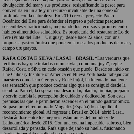
divulgación del mar y sus productos; resignificando la pesca para
convertirla en un arte y un recurso invaluable de una conexión
profunda con la naturaleza. En 2019 creó el proyecto Pacto
Oceánico del Este para defender el regreso a prácticas pesqueras
sostenibles y tradicionales, mejorando los recursos y promoviendo
hábitos alimenticios saludables. Es propietaria del restaurante Lo de
Tere (Punta del Este – Uruguay), desde hace 22 años, con una
propuesta gastronómica que pone en la mesa los productos del mar y
campo uruguayos.
RAFA COSTA E SILVA / LASAI – BRASIL
“Las verduras que
recibimos hay que tratarlas como caviar, como una joya”, repite
Rafael Costa e Silva en cada ocasión que puede. Desde su inicio en
The Culinary Institute of America en Nueva York hasta trabajar con
maestros como Jean Georges y René Pujol, ha intentado mantener
esa sensación que produce cocinar algo que se consiguió desde la
siembra. Para él, la espera para desarrollar, plantar, limpiar, preparar
y servir, cambia la percepción de cuidado y dedicación. Son estas
premisas las que le permitieron ascender en el mundo gastronómico.
Su paso por el renombrado Mugaritz (España) lo catapultó al
reconocimiento global. Al regresar a Brasil en 2014, abrió Lasai,
destacándose entre los mejores restaurantes del mundo y de
Latinoamérica desde 2015. Con una cocina impecable, sabrosa, bien
desarrollada y pensada, Rafa sigue dejando su huella, fusionando
técnica impecable y calidad en cada creación.