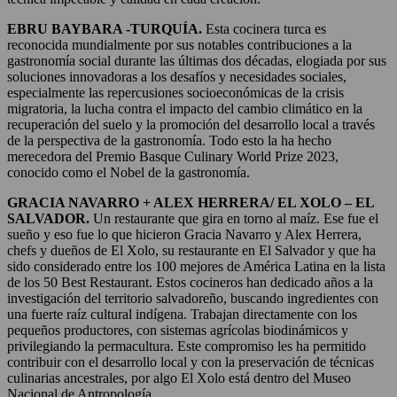
EBRU BAYBARA -TURQUÍA.
Esta cocinera turca es
reconocida mundialmente por sus notables contribuciones a la
gastronomía social durante las últimas dos décadas, elogiada por sus
soluciones innovadoras a los desafíos y necesidades sociales,
especialmente las repercusiones socioeconómicas de la crisis
migratoria, la lucha contra el impacto del cambio climático en la
recuperación del suelo y la promoción del desarrollo local a través
de la perspectiva de la gastronomía. Todo esto la ha hecho
merecedora del Premio Basque Culinary World Prize 2023,
conocido como el Nobel de la gastronomía.
GRACIA NAVARRO + ALEX HERRERA/ EL XOLO – EL
SALVADOR.
Un restaurante que gira en torno al maíz. Ese fue el
sueño y eso fue lo que hicieron Gracia Navarro y Alex Herrera,
chefs y dueños de El Xolo, su restaurante en El Salvador y que ha
sido considerado entre los 100 mejores de América Latina en la lista
de los 50 Best Restaurant. Estos cocineros han dedicado años a la
investigación del territorio salvadoreño, buscando ingredientes con
una fuerte raíz cultural indígena. Trabajan directamente con los
pequeños productores, con sistemas agrícolas biodinámicos y
privilegiando la permacultura. Este compromiso les ha permitido
contribuir con el desarrollo local y con la preservación de técnicas
culinarias ancestrales, por algo El Xolo está dentro del Museo
Nacional de Antropología.