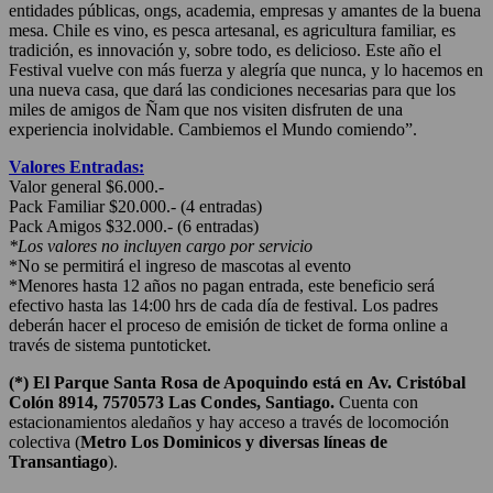
entidades públicas, ongs, academia, empresas y amantes de la buena
mesa. Chile es vino, es pesca artesanal, es agricultura familiar, es
tradición, es innovación y, sobre todo, es delicioso. Este año el
Festival vuelve con más fuerza y alegría que nunca, y lo hacemos en
una nueva casa, que dará las condiciones necesarias para que los
miles de amigos de Ñam que nos visiten disfruten de una
experiencia inolvidable. Cambiemos el Mundo comiendo”.
Valores Entradas:
Valor general $6.000.-
Pack Familiar $20.000.- (4 entradas)
Pack Amigos $32.000.- (6 entradas)
*Los valores no incluyen cargo por servicio
*No se permitirá el ingreso de mascotas al evento
*Menores hasta 12 años no pagan entrada, este beneficio será
efectivo hasta las 14:00 hrs de cada día de festival. Los padres
deberán hacer el proceso de emisión de ticket de forma online a
través de sistema puntoticket.
(*) El Parque Santa Rosa de Apoquindo está en
Av. Cristóbal
Colón 8914, 7570573 Las Condes, Santiago.
Cuenta con
estacionamientos aledaños y hay acceso a través de locomoción
colectiva (
Metro Los Dominicos y diversas líneas de
Transantiago
).