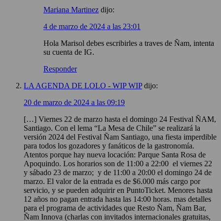
Mariana Martinez
dijo:
4 de marzo de 2024 a las 23:01
Hola Marisol debes escribirles a traves de Ñam, intenta
su cuenta de IG.
Responder
LA AGENDA DE LOLO - WIP WIP
dijo:
20 de marzo de 2024 a las 09:19
[…] Viernes 22 de marzo hasta el domingo 24 Festival ÑAM,
Santiago. Con el lema “La Mesa de Chile” se realizará la
versión 2024 del Festival Ñam Santiago, una fiesta imperdible
para todos los gozadores y fanáticos de la gastronomía.
Atentos porque hay nueva locación: Parque Santa Rosa de
Apoquindo. Los horarios son de 11:00 a 22:00 el viernes 22
y sábado 23 de marzo; y de 11:00 a 20:00 el domingo 24 de
marzo. El valor de la entrada es de $6.000 más cargo por
servicio, y se pueden adquirir en PuntoTicket. Menores hasta
12 años no pagan entrada hasta las 14:00 horas. mas detalles
para el programa de actividades que Resto Ñam, Ñam Bar,
Ñam Innova (charlas con invitados internacionales gratuitas,