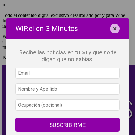
×
Todo el contenido digital exclusivo desarrollado por y para Wine
Independent Press Chile, cuenta con derechos de propiedad
intelectual.
×
WiP.cl en 3 Minutos
Para tener acceso a una copia y/o impresión de cualquiera de ellos
sin fines de lucro, debes ser #SuscriptorWiP.^Para su réplica con
fines comerciales debes contactar al e-mail
editor@wip.cl
.
Recibe las noticias en tu 📧 y que no te
Pagas una sola vez al año y disfrutas por 12 meses.
digan que no sabías!
SUSCRIBIRME