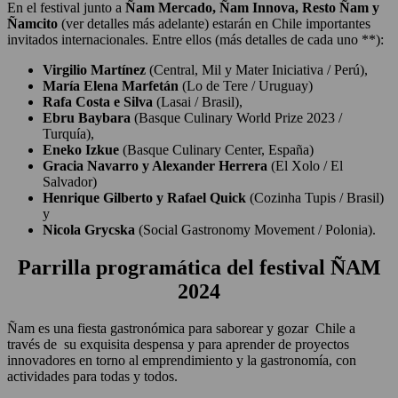
En el festival junto a
Ñam Mercado, Ñam Innova, Resto Ñam y
Ñamcito
(ver detalles más adelante) estarán en Chile importantes
invitados internacionales. Entre ellos (más detalles de cada uno **):
Virgilio Martínez
(Central, Mil y Mater Iniciativa / Perú),
María Elena Marfetán
(Lo de Tere / Uruguay)
Rafa Costa e Silva
(Lasai / Brasil),
Ebru Baybara
(Basque Culinary World Prize 2023 /
Turquía),
Eneko Izkue
(Basque Culinary Center, España)
Gracia Navarro y Alexander Herrera
(El Xolo / El
Salvador)
Henrique Gilberto y Rafael Quick
(Cozinha Tupis / Brasil)
y
Nicola Grycska
(Social Gastronomy Movement / Polonia).
Parrilla programática del festival ÑAM
2024
Ñam es una fiesta gastronómica para saborear y gozar Chile a
través de su exquisita despensa y para aprender de proyectos
innovadores en torno al emprendimiento y la gastronomía, con
actividades para todas y todos.