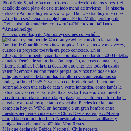
El socio y enólogo de @morareyeswines convirtió la
Más que declararlo Bebida Nacional, Chile necesita