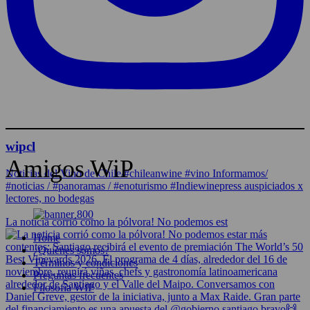
wipcl
Amigos WiP
Noticias del Vino de Chile/#chileanwine #vino Informamos/
#noticias / #panoramas / #enoturismo #Indiewinepress auspiciados x
lectores, no bodegas
La noticia corrió como la pólvora! No podemos est
Home
¿Quiénes somos?
Términos y condiciones
Preguntas frecuentes
Filosofía WIP