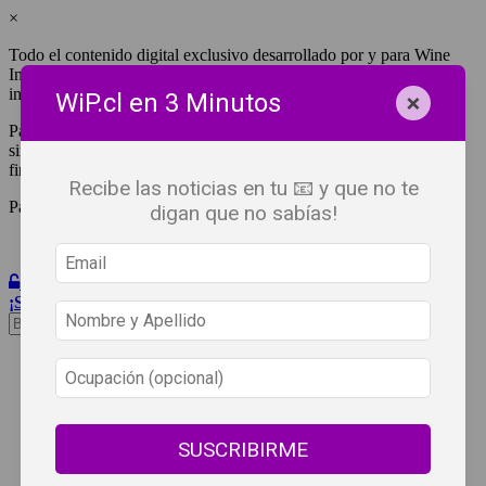
×
Todo el contenido digital exclusivo desarrollado por y para Wine
Independent Press Chile, cuenta con derechos de propiedad
intelectual.
×
WiP.cl en 3 Minutos
Para tener acceso a una copia y/o impresión de cualquiera de ellos
sin fines de lucro, debes ser #SuscriptorWiP.^Para su réplica con
fines comerciales debes contactar al e-mail
editor@wip.cl
.
Recibe las noticias en tu 📧 y que no te
Pagas una sola vez al año y disfrutas por 12 meses.
digan que no sabías!
Iniciar Sesión
¡Suscribete!
Beneficios
WiP
Buscar:
Síguenos
SUSCRIBIRME