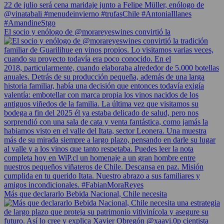
El socio y enólogo de @morareyeswines convirtió la
Más que declararlo Bebida Nacional, Chile necesita