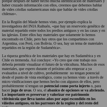
porque después de haber hecho mucha identificación de materiales y
haber cruzado información con ellos, creemos que debemos hablar
de vides criollas sudamericanas más que hablar de vides criollas
chilenas».
En la Región del Maule hemos visto, por ejemplo explica la
investigadora del INIA Raihuén, «que hay un reservorio genético de
material repartido entre todos los predios antiguos y en las casas y en
las iglesias. Entre ellos hay materiales que solamente lo hemos
encontrado en Chile, pero hay otros que los compartimos con
Argentina, con Perú, con Bolivia. O sea, hay un tema de materiales
repartidos en la región de Sudamérica».
La riqueza genética de los materiales que hay en Sudamérica y en
Chile es tremenda. Así concluye: «Yo creo que este trabajo nos
debería permitir visualizar el futuro de la viticultura. Muchos de esos
materiales, que espero durante el próximo año empezar a ya
evaluarlos a nivel de cultivo, probablemente no tengan potencial
desde el punto de vista enológico, como ya hemos visto a través de
micro vinificaciones que hemos hecho con algunos de ellos, pero
probablemente sí tengan un
potencial como porta injerto
o, para
hacer
jugo de uvas
. O sea, el
abanico de opciones se va abriendo.
Lo importante es preservar y valorizar ese patrimonio
vitivinícola que lleva tantos años por aquí escondido en los
viñedos antiguos, en los parrones de la región y del resto del