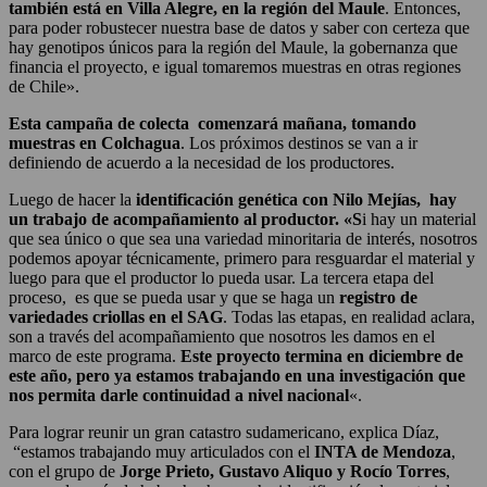
también está en Villa Alegre, en la región del Maule
. Entonces,
para poder robustecer nuestra base de datos y saber con certeza que
hay genotipos únicos para la región del Maule, la gobernanza que
financia el proyecto, e igual tomaremos muestras en otras regiones
de Chile».
Esta campaña de colecta comenzará mañana, tomando
muestras en Colchagua
. Los próximos destinos se van a ir
definiendo de acuerdo a la necesidad de los productores.
Luego de hacer la
identificación genética con Nilo Mejías, hay
un trabajo de acompañamiento al productor. «S
i hay un material
que sea único o que sea una variedad minoritaria de interés, nosotros
podemos apoyar técnicamente, primero para resguardar el material y
luego para que el productor lo pueda usar. La tercera etapa del
proceso, es que se pueda usar y que se haga un
registro de
variedades criollas en el SAG
. Todas las etapas, en realidad aclara,
son a través del acompañamiento que nosotros les damos en el
marco de este programa.
Este proyecto termina en diciembre de
este año, pero ya estamos trabajando en una investigación que
nos permita darle continuidad a nivel nacional
«.
Para lograr reunir un gran catastro sudamericano, explica Díaz,
“estamos trabajando muy articulados con el
INTA de Mendoza
,
con el grupo de
Jorge Prieto, Gustavo Aliquo y Rocío Torres
,