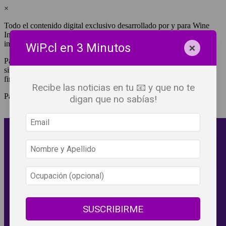
×
Todo el contenido digital exclusivo desarrollado por y para Wine
Independent Press Chile, cuenta con derechos de propiedad
intelectual.
×
WiP.cl en 3 Minutos
Para tener acceso a una copia y/o impresión de cualquiera de ellos
sin fines de lucro, debes ser #SuscriptorWiP.^Para su réplica con
fines comerciales debes contactar al e-mail
editor@wip.cl
.
Recibe las noticias en tu 📧 y que no te
Pagas una sola vez al año y disfrutas por 12 meses.
digan que no sabías!
SUSCRIBIRME