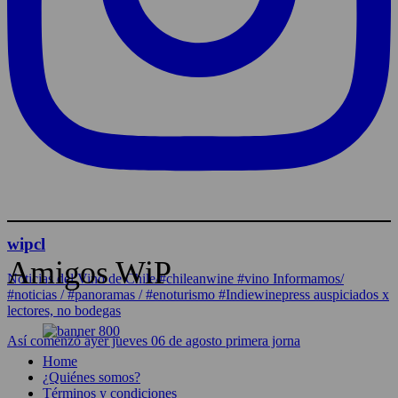
wipcl
Amigos WiP
Noticias del Vino de Chile/#chileanwine #vino Informamos/
#noticias / #panoramas / #enoturismo #Indiewinepress auspiciados x
lectores, no bodegas
Así comenzó ayer jueves 06 de agosto primera jorna
Home
¿Quiénes somos?
Términos y condiciones