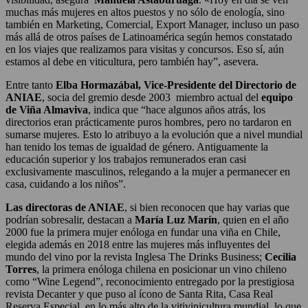
muchas más mujeres en altos puestos y no sólo de enología, sino
también en Marketing, Comercial, Export Manager, incluso un paso
más allá de otros países de Latinoamérica según hemos constatado
en los viajes que realizamos para visitas y concursos. Eso sí, aún
estamos al debe en viticultura, pero también hay”, asevera.
Entre tanto
Elba Hormazábal, Vice-Presidente del Directorio de
ANIAE
, socia del gremio desde 2003 miembro actual del
equipo
de Viña Almaviva
, indica que “hace algunos años atrás, los
directorios eran prácticamente puros hombres, pero no tardaron en
sumarse mujeres. Esto lo atribuyo a la evolución que a nivel mundial
han tenido los temas de igualdad de género. Antiguamente la
educación superior y los trabajos remunerados eran casi
exclusivamente masculinos, relegando a la mujer a permanecer en
casa, cuidando a los niños”.
Las directoras de ANIAE
, si bien reconocen que hay varias que
podrían sobresalir, destacan a
María Luz Marín
, quien en el año
2000 fue la primera mujer enóloga en fundar una viña en Chile,
elegida además en 2018 entre las mujeres más influyentes del
mundo del vino por la revista Inglesa The Drinks Business;
Cecilia
Torres
, la primera enóloga chilena en posicionar un vino chileno
como “Wine Legend”, reconocimiento entregado por la prestigiosa
revista Decanter y que puso al ícono de Santa Rita, Casa Real
Reserva Especial, en lo más alto de la vitivinicultura mundial, lo que