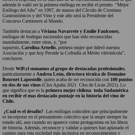
además le valió ser la primera enóloga en recibir el premio “Mejor
Enólogo del Año” en 1997, de manos del Círculo de Cronistas
Gastronómicos y del Vino y este año será la Presidente del
Concurso Carmenere al Mundo.
También destacan a
Viviana Navarrete y Emilie Faulconer,
enólogas de bodegas nacionales que han sido reconocidas
mundialmente, entre otras, y, “por
supuesto,
Carolina Arnello
, primera mujer que lideró nuestra
Asociación y que hoy Preside la Cofradía al Mérito vitivinícola”,
concluyen.
Desde
WiP.cl sumamos al grupo de destacadas profesionales
,
particularmente a
Andrea León, directora técnica de Domaine
Bournet Lapostolle
, quien acaba de ser reconocida con
100 puntos
en dos de sus vinos
(Clos Apalta 2021 Clos de Lican 2021). Lo
que significa que es la
primera mujer chilena toda Sudamérica
en recibir el mas destacado puntaje en la historia del vino de
Chile.
¿Cuál es el desafío?
Las enólogas coinciden que principalmente
es incorporar en el pensamiento colectivo que la mujer siempre ha
estado ahí, aun cuando no aparece como protagonista en los libros
de historia. Además, reconocer y validar a quienes han aplanado el
camino para esta sociedad más inclusiva en reconocimientos y