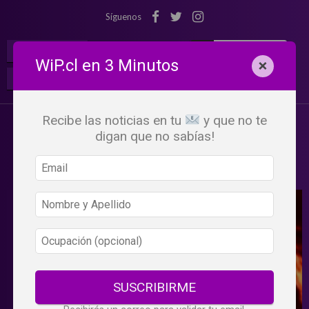
Síguenos
¡Suscribete!
Iniciar Sesión
WiP.cl en 3 Minutos
×
Buscar:
Beneficios
WiP
Recibe las noticias en tu
y que no te
digan que no sabías!
SUSCRIBIRME