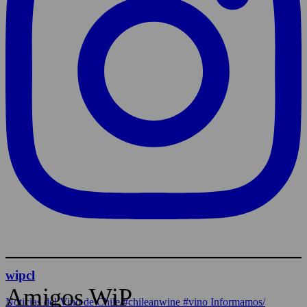
wipcl
Amigos WiP
Noticias del Vino de Chile/#chileanwine #vino Informamos/