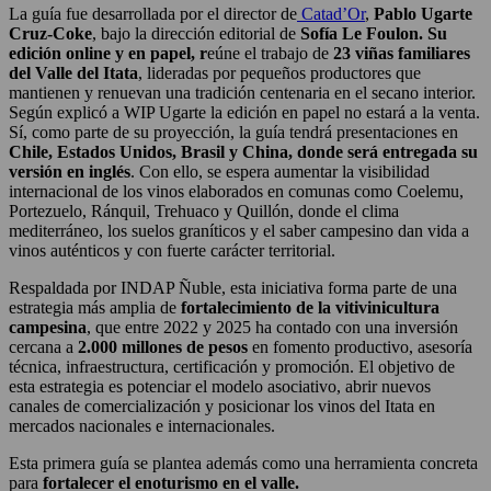
La guía fue desarrollada por el director de
Catad’Or
,
Pablo Ugarte
Cruz-Coke
, bajo la dirección editorial de
Sofía Le Foulon. Su
edición online y en papel, r
eúne el trabajo de
23 viñas familiares
del Valle del Itata
, lideradas por pequeños productores que
mantienen y renuevan una tradición centenaria en el secano interior.
Según explicó a WIP Ugarte la edición en papel no estará a la venta.
Sí, como parte de su proyección, la guía tendrá presentaciones en
Chile, Estados Unidos, Brasil y
China, donde será entregada su
versión en inglés
. Con ello, se espera aumentar la visibilidad
internacional de los vinos elaborados en comunas como Coelemu,
Portezuelo, Ránquil, Trehuaco y Quillón, donde el clima
mediterráneo, los suelos graníticos y el saber campesino dan vida a
vinos auténticos y con fuerte carácter territorial.
Respaldada por INDAP Ñuble, esta iniciativa forma parte de una
estrategia más amplia de
fortalecimiento de la vitivinicultura
campesina
, que entre 2022 y 2025 ha contado con una inversión
cercana a
2.000 millones de pesos
en fomento productivo, asesoría
técnica, infraestructura, certificación y promoción. El objetivo de
esta estrategia es potenciar el modelo asociativo, abrir nuevos
canales de comercialización y posicionar los vinos del Itata en
mercados nacionales e internacionales.
Esta primera guía se plantea además como una herramienta concreta
para
fortalecer el enoturismo en el valle.