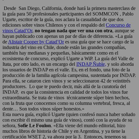
Desde San Diego, California, donde hará la primera masterclass de
la guía para 50 profesionales participantes del SOMMCON , Pablo
Ugarte, escritor de la guía, nos aclara la casualidad de que dos
ediciones sobre vinos Chilenos y con el respaldo del
Concurso de
vinos Catad’Or
,
no tengan nada que ver una con otra
, aunque se
hayan publicado con apenas un par de días de diferencia. «La guía
de
Alistair Cooper by Catad’Or
es una guía que se hace cargo de la
industria del vino en Chile, donde están las grandes compañías,
también hay medianas y pequeñas, básicamente como en el
ecosistema de concurso, explicó Ugarte a WiP. La guía del Valle de
Itata, por otro lado, es un encargo del
INDAP Ñuble,
y solo aborda
los usuarios de INDAP en el valle. Es, en el fondo, una foto de la
producción de la familia agrícola campesina, sustentada por INDAP.
Para ella, se cataron cien vinos y se seleccionaron 42 de veintitrés
productores. Lo que te puedo decir, más allá de la curatoría del
INDAP, es que la consistencia en calidad de todos los vinos fue
extraordinaria. Se trata de vinos técnicamente súper bien hechos,
con la fruta que conocemos como su columna vertebral, fresca, al
dente… Son todos vinos súper honestos.»
Esta nueva guía, explicó Ugarte (quien confesó nunca haber soñado
con escribir él mismo una guía de vinos), contó con la ayuda de su
señora,
Sofie Le Foulon
. «Ella viene del mundo editorial, hizo
muchos libros de historia de Chile y en Argentina, y ya tiene la
certificación WSET 2, va ahora por la 3. Entonces, tenemos su