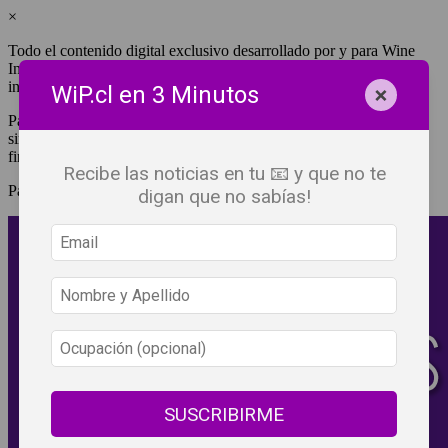
×
Todo el contenido digital exclusivo desarrollado por y para Wine
Independent Press Chile, cuenta con derechos de propiedad
intelectual.
×
WiP.cl en 3 Minutos
Para tener acceso a una copia y/o impresión de cualquiera de ellos
sin fines de lucro, debes ser #SuscriptorWiP.^Para su réplica con
fines comerciales debes contactar al e-mail
editor@wip.cl
.
Recibe las noticias en tu 📧 y que no te
Pagas una sola vez al año y disfrutas por 12 meses.
digan que no sabías!
SUSCRIBIRME