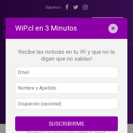
Síguenos
¡Suscribete!
Iniciar Sesión
WiP.cl en 3 Minutos
×
Buscar:
Beneficios
WiP
Recibe las noticias en tu
y que no te
digan que no sabías!
SUSCRIBIRME