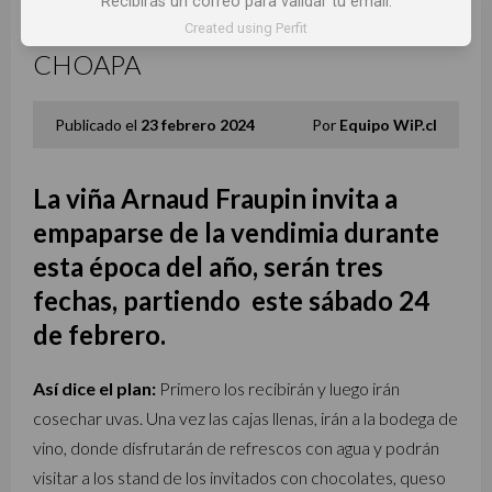
Recibirás un correo para validar tu email.
Created using Perfit
TIEMPO DE VENDIMIA EN
CHOAPA
Publicado el
23 febrero 2024
Por
Equipo WiP.cl
La viña Arnaud Fraupin invita a
empaparse de la vendimia durante
esta época del año, serán tres
fechas, partiendo este sábado 24
de febrero.
Así dice el plan:
Primero los recibirán y luego irán
cosechar uvas. Una vez las cajas llenas, irán a la bodega de
vino, donde disfrutarán de refrescos con agua y podrán
visitar a los stand de los invitados con chocolates, queso