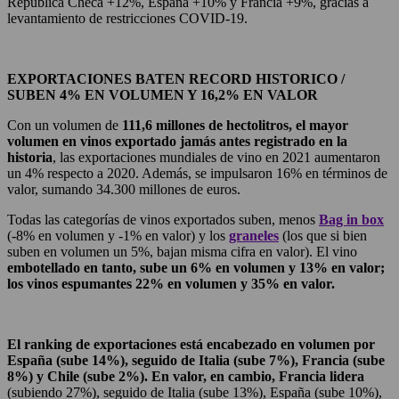
República Checa +12%, España +10% y Francia +9%, gracias a
levantamiento de restricciones COVID-19.
EXPORTACIONES BATEN RECORD HISTORICO /
SUBEN 4% EN VOLUMEN Y 16,2% EN VALOR
Con un volumen de
111,6 millones de hectolitros, el mayor
volumen en vinos exportado jamás antes registrado en la
historia
, las exportaciones mundiales de vino en 2021 aumentaron
un 4% respecto a 2020. Además, se impulsaron 16% en términos de
valor, sumando 34.300 millones de euros.
Todas las categorías de vinos exportados suben, menos
Bag in box
(-8% en volumen y -1% en valor) y los
graneles
(los que si bien
suben en volumen un 5%, bajan misma cifra en valor). El vino
embotellado en tanto, sube un 6% en volumen y 13% en valor;
los vinos espumantes 22% en volumen y 35% en valor.
El ranking de exportaciones está encabezado en volumen por
España (sube 14%), seguido de Italia (sube 7%), Francia (sube
8%) y Chile (sube 2%).
En valor, en cambio, Francia lidera
(subiendo 27%), seguido de Italia (sube 13%), España (sube 10%),