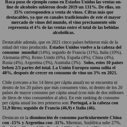
Roca puso de ejemplo como en Estados Unidos las ventas on-
line de alcoholes subieron desde 2019 un 131%. De ellas, un
35% corresponden a venta de vinos. Cifras más que
destacables, ya que en canales tradicionales de este el mayor
mercado de vinos del mundo, el vino precisamente sólo
representa el 4% de las ventas entre el total de las bebidas
alcohólicas.
Destacable además, que en 2021 cinco países bebieron más de la
mitad del vino producido.
Estados Unidos vuelve a la cabeza del
consumo mundial
(14%), seguido de Francia (11%), Italia (10%),
Alemania (8%), Reino Unido (6%), España (4%), China (4%),
Rusia (4%), Argentina (3%), Australia (3%).
Solos, estos 10 países
beben 2/3 partes del total. La Unión Europea suma solita el
48%, después de crecer en consumo de vino un 3% en 2021.
Chile (cercano a los 14 litros per cápita anual) no se encuentra ni
dentro de los 20 países que más consumen vino, ni dentro de los 20
países de mayor consumo per cápita anual (con más de dos millones
de litros de vino consumidos al año). En este ranking de consumo
per cápita anual los tres primeros son:
Portugal, a la cabeza con
51,9 litros; seguido de Francia (46,9) e Italia (46).
Destacan en la
disminución de consumo particularmente China
con -15%
y Argentina con -11%.
Mientras, Sudáfrica sube 27%,