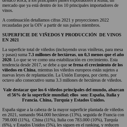
destacó Roca, a los principales países exportadores a Rusia, un
mercado que ya está dentro de los 10 principales importadores de
vinos.
A continuación detallamos cifras 2021 y proyecciones 2022
recaudadas por la OIV a partir de sus países miembros.
SUPERFICIE DE VIÑEDOS Y PRODUCCIÓN DE VINOS
EN 2021
La superficie total de viñedos (incluyendo uvas viníferas, para mesa
y pasas) suma
7.3 millones de hectáreas
,
un 0,3 menos que el año
2020
. Lo que se ve como una estabilización en crecimiento. Esta
tendencia desde 2017, se debe a que
se frena el crecimiento de los
viñedos en China
, mientras los viñedos europeos están sujetos a
nuevas leyes de replantación. La Unión Europea, por cierto, por
octavo año consecutivo suma 3.3 millones de hectáreas de viñedos.
Vale destacar que los 6 viñedos principales del mundo, abarcan
el 56% de la superficie mundial; ellos son: España, Italia y
Francia. China, Turquía y Estados Unidos.
España sigue a la cabeza de la mayor superficie plantada de viñedos
en 2021, sumando 964.000 hectáreas (13%), seguida de Francia con
798.000 (11%), China (11%), Italia con 783.000 (10%), Turquía
(6%), y Estados Unidos (5%), les siguen en el ranking, y reducen