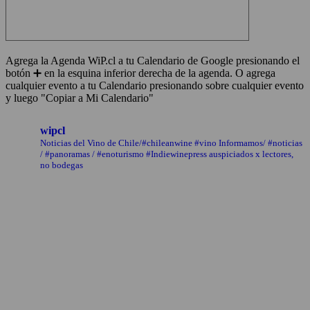
Agrega la Agenda WiP.cl a tu Calendario de Google presionando el
botón ➕ en la esquina inferior derecha de la agenda. O agrega
cualquier evento a tu Calendario presionando sobre cualquier evento
y luego "Copiar a Mi Calendario"
wipcl
Noticias del Vino de Chile/#chileanwine #vino Informamos/ #noticias
/ #panoramas / #enoturismo #Indiewinepress auspiciados x lectores,
no bodegas