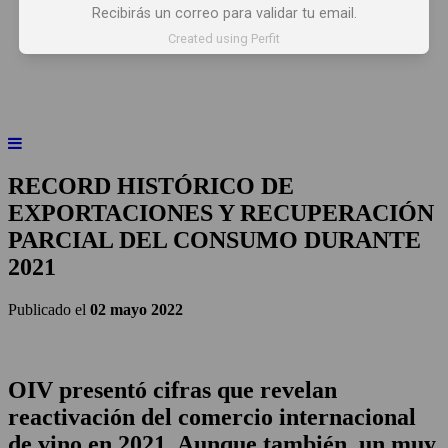
Recibirás un correo para validar tu email.
INICIO
NOTICIAS
ARTÍCULOS
Created using Perfit
BEBER X LOS OJOS
GLOSARIO DEL VINO
PANORAMAS
RECORD HISTÓRICO DE
EXPORTACIONES Y RECUPERACIÓN
PARCIAL DEL CONSUMO DURANTE
2021
Publicado el
02 mayo 2022
OIV presentó cifras que revelan
reactivación del comercio internacional
de vino en 2021. Aunque también, un muy