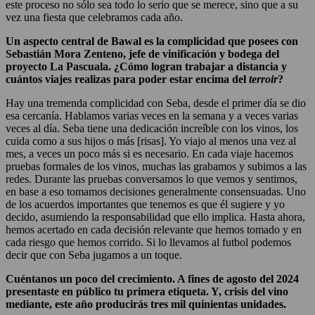
este proceso no sólo sea todo lo serio que se merece, sino que a su
vez una fiesta que celebramos cada año.
Un aspecto central de Bawal es la complicidad que posees con
Sebastián Mora Zenteno, jefe de vinificación y bodega del
proyecto La Pascuala. ¿Cómo logran trabajar a distancia y
cuántos viajes realizas para poder estar encima del
terroir
?
Hay una tremenda complicidad con Seba, desde el primer día se dio
esa cercanía. Hablamos varias veces en la semana y a veces varias
veces al día. Seba tiene una dedicación increíble con los vinos, los
cuida como a sus hijos o más [risas]. Yo viajo al menos una vez al
mes, a veces un poco más si es necesario. En cada viaje hacemos
pruebas formales de los vinos, muchas las grabamos y subimos a las
redes. Durante las pruebas conversamos lo que vemos y sentimos,
en base a eso tomamos decisiones generalmente consensuadas. Uno
de los acuerdos importantes que tenemos es que él sugiere y yo
decido, asumiendo la responsabilidad que ello implica. Hasta ahora,
hemos acertado en cada decisión relevante que hemos tomado y en
cada riesgo que hemos corrido. Si lo llevamos al futbol podemos
decir que con Seba jugamos a un toque.
Cuéntanos un poco del crecimiento. A fines de agosto del 2024
presentaste en público tu primera etiqueta. Y, crisis del vino
mediante, este año producirás tres mil quinientas unidades.