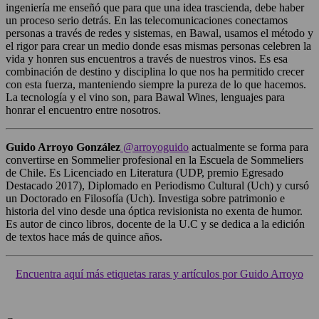
ingeniería me enseñó que para que una idea trascienda, debe haber
un proceso serio detrás. En las telecomunicaciones conectamos
personas a través de redes y sistemas, en Bawal, usamos el método y
el rigor para crear un medio donde esas mismas personas celebren la
vida y honren sus encuentros a través de nuestros vinos. Es esa
combinación de destino y disciplina lo que nos ha permitido crecer
con esta fuerza, manteniendo siempre la pureza de lo que hacemos.
La tecnología y el vino son, para Bawal Wines, lenguajes para
honrar el encuentro entre nosotros.
Guido Arroyo González
@arroyoguido
actualmente se forma para
convertirse en Sommelier profesional en la Escuela de Sommeliers
de Chile. Es Licenciado en Literatura (UDP, premio Egresado
Destacado 2017), Diplomado en Periodismo Cultural (Uch) y cursó
un Doctorado en Filosofía (Uch). Investiga sobre patrimonio e
historia del vino desde una óptica revisionista no exenta de humor.
Es autor de cinco libros, docente de la U.C y se dedica a la edición
de textos hace más de quince años.
Encuentra aquí más etiquetas raras y artículos por Guido Arroyo