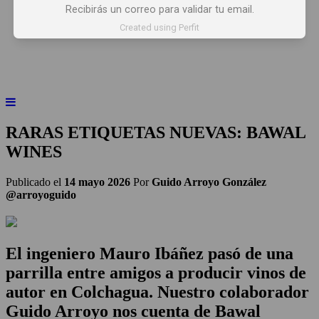
Recibirás un correo para validar tu email.
INICIO
NOTICIAS
ARTÍCULOS
Created using Perfit
BEBER X LOS OJOS
GLOSARIO DEL VINO
PANORAMAS
RARAS ETIQUETAS NUEVAS: BAWAL
WINES
Publicado el
14 mayo 2026
Por
Guido Arroyo González
@arroyoguido
El ingeniero Mauro Ibáñez pasó de una
parrilla entre amigos a producir vinos de
autor en Colchagua. Nuestro colaborador
Guido Arroyo nos cuenta de Bawal