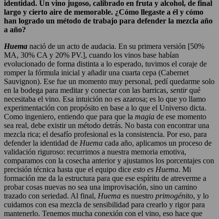
identidad. Un vino jugoso, calibrado en fruta y alcohol, de final
largo y cierto aire de memorable. ¿Cómo llegaste a él y cómo
han logrado un método de trabajo para defender la mezcla año
a año?
Huema
nació de un acto de audacia. En su primera versión [50%
MA, 30% CA y 20% PV.], cuando los vinos base habían
evolucionado de forma distinta a lo esperado, tuvimos el coraje de
romper la fórmula inicial y añadir una cuarta cepa (Cabernet
Sauvignon). Ese fue un momento muy personal, pedí quedarme solo
en la bodega para meditar y conectar con las barricas,
sentir
qué
necesitaba el vino. Esa intuición no es azarosa; es lo que yo llamo
experimentación con propósito en base a lo que el Universo dicta.
Como ingeniero, entiendo que para que la
magia
de ese momento
sea real, debe existir un método detrás. No basta con encontrar una
mezcla rica; el desafío profesional es la consistencia. Por eso, para
defender la identidad de
Huema
cada año, aplicamos un proceso de
validación riguroso: recurrimos a nuestra memoria emotiva,
comparamos con la cosecha anterior y ajustamos los porcentajes con
precisión técnica hasta que el equipo dice
esto es Huema
. Mi
formación me da la estructura para que ese espíritu de atreverme a
probar cosas nuevas no sea una improvisación, sino un camino
trazado con seriedad. Al final,
Huema
es nuestro
primogénito
, y lo
cuidamos con esa mezcla de sensibilidad para crearlo y rigor para
mantenerlo. Tenemos mucha conexión con el vino, eso hace que