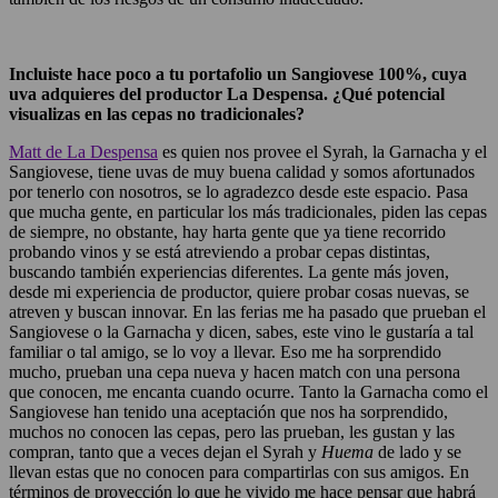
Incluiste hace poco a tu portafolio un Sangiovese 100%, cuya
uva adquieres del productor La Despensa. ¿Qué potencial
visualizas en las cepas no tradicionales?
Matt de La Despensa
es quien nos provee el Syrah, la Garnacha y el
Sangiovese, tiene uvas de muy buena calidad y somos afortunados
por tenerlo con nosotros, se lo agradezco desde este espacio. Pasa
que mucha gente, en particular los más tradicionales, piden las cepas
de siempre, no obstante, hay harta gente que ya tiene recorrido
probando vinos y se está atreviendo a probar cepas distintas,
buscando también experiencias diferentes. La gente más joven,
desde mi experiencia de productor, quiere probar cosas nuevas, se
atreven y buscan innovar. En las ferias me ha pasado que prueban el
Sangiovese o la Garnacha y dicen, sabes, este vino le gustaría a tal
familiar o tal amigo, se lo voy a llevar. Eso me ha sorprendido
mucho, prueban una cepa nueva y hacen match con una persona
que conocen, me encanta cuando ocurre. Tanto la Garnacha como el
Sangiovese han tenido una aceptación que nos ha sorprendido,
muchos no conocen las cepas, pero las prueban, les gustan y las
compran, tanto que a veces dejan el Syrah y
Huema
de lado y se
llevan estas que no conocen para compartirlas con sus amigos. En
términos de proyección lo que he vivido me hace pensar que habrá