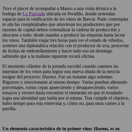
Tuve el placer de acompañar a Mauro a una visita técnica a la
bodega de
La Pascuala
ubicada en Peralillo, donde arriendan
espacio para la vinificación de los vinos de Bawal. Pude contemplar
in situ
las complejidades que atraviesan los productores que por
razones de capital deben externalizar la cadena de producción y
abocarse a todo: desde mandar a producir las etiquetas hasta lacrar
los vinos. También viajar tres horas para ver el estado de viñedos,
sostener una diplomática relación con el productor de uva, proyectar
de fechas de embotellamiento y hacer todo eso un domingo
sabiendo que a la mañana siguiente tocará oficina.
El momento cúlmine de la jornada sucedió cuando catamos las
muestras de los vinos para lograr una nueva añada de la mezcla
insigne del proyecto:
Huema
. Fue un instante algo solemne.
Riguroso y emocionante al mismo tiempo. Varias pruebas alterando
porcentajes, varias cepas apareciendo y desapareciendo, varios
ensayos y errores hasta encontrar el momento en que el resultado
logra una identidad que habla por sí misma. Tras cumplir el objetivo,
hubo tiempo para esta entrevista y, cómo no, para unas carnes a la
parrilla.
Un elemento característico de tu primer vino:
Huema
, es su