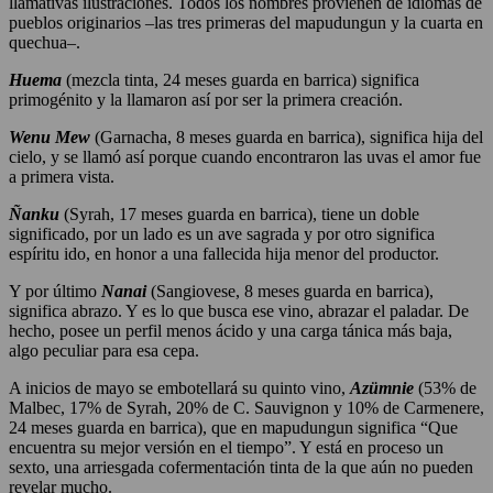
llamativas ilustraciones. Todos los nombres provienen de idiomas de
pueblos originarios –las tres primeras del mapudungun y la cuarta en
quechua–.
Huema
(mezcla tinta, 24 meses guarda en barrica) significa
primogénito y la llamaron así por ser la primera creación.
Wenu Mew
(Garnacha, 8 meses guarda en barrica), significa hija del
cielo, y se llamó así porque cuando encontraron las uvas el amor fue
a primera vista.
Ñanku
(Syrah, 17 meses guarda en barrica), tiene un doble
significado, por un lado es un ave sagrada y por otro significa
espíritu ido, en honor a una fallecida hija menor del productor.
Y por último
Nanai
(Sangiovese, 8 meses guarda en barrica),
significa abrazo. Y es lo que busca ese vino, abrazar el paladar. De
hecho, posee un perfil menos ácido y una carga tánica más baja,
algo peculiar para esa cepa.
A inicios de mayo se embotellará su quinto vino,
Azümnie
(53% de
Malbec, 17% de Syrah, 20% de C. Sauvignon y 10% de Carmenere,
24 meses guarda en barrica), que en mapudungun significa “Que
encuentra su mejor versión en el tiempo”. Y está en proceso un
sexto, una arriesgada cofermentación tinta de la que aún no pueden
revelar mucho.