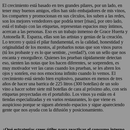
El crecimiento está basado en tres grandes pilares, por un lado, en
tener muy buenos amigos, ellos han sido embajadores de mis vinos,
los comparten y promocionan en sus círculos, los suben a las redes,
son los mejores vendedores que podría tener [risas], por otro lado,
está el trabajo con las etiquetas, representan espacios muy íntimos,
acercan a las personas. Eso es un trabajo inmenso de Grace Huerta y
Antonella R. Esparza, ellas son las artistas y genias de la creación.
Lo tercero y quizá el pilar fundamental, es la calidad, honestidad y
originalidad de los mostos, al probarlos notas que son vinos puros
(tú los probaste y es lo que sentiste, ¿verdad?), con un sello que nos
encanta y enorgullece. Quienes los prueban rápidamente detectan
eso, sienten las notas que los hacen diferentes, se sorprenden, es
muy motivador ver las caras cuando los prueban, se les abren los
ojos y sonríen, eso nos emociona infinito cuando lo vemos. El
crecimiento está siendo bien explosivo, pasamos en menos de tres
años de hacer una barrica de 225 litros (300 botellas) de un solo
vino a hacer sobre siete mil botellas de cara al próximo año, con seis
etiquetas proyectadas en el portafolio. Los vinos ya están en 4
tiendas especializadas y en varios restaurantes, lo que viene es
auspicioso porque se siguen abriendo espacios y sigue apareciendo
gente que nos ayuda con la difusión y posicionamiento.
¿Qué estrategias crees útiles para reactivar el consumo interno