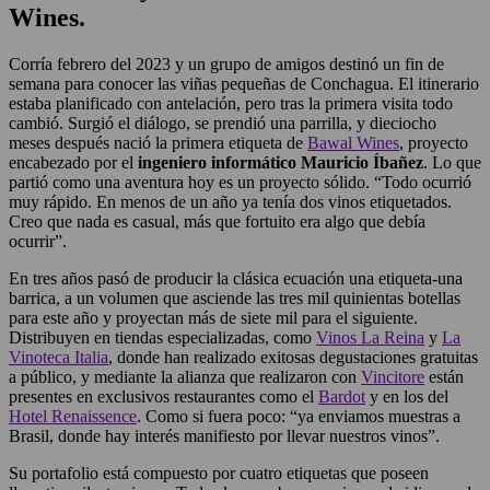
Wines.
Corría febrero del 2023 y un grupo de amigos destinó un fin de
semana para conocer las viñas pequeñas de Conchagua. El itinerario
estaba planificado con antelación, pero tras la primera visita todo
cambió. Surgió el diálogo, se prendió una parrilla, y dieciocho
meses después nació la primera etiqueta de
Bawal Wines
, proyecto
encabezado por el
ingeniero informático Mauricio Íbañez
. Lo que
partió como una aventura hoy es un proyecto sólido. “Todo ocurrió
muy rápido. En menos de un año ya tenía dos vinos etiquetados.
Creo que nada es casual, más que fortuito era algo que debía
ocurrir”.
En tres años pasó de producir la clásica ecuación una etiqueta-una
barrica, a un volumen que asciende las tres mil quinientas botellas
para este año y proyectan más de siete mil para el siguiente.
Distribuyen en tiendas especializadas, como
Vinos La Reina
y
La
Vinoteca Italia
, donde han realizado exitosas degustaciones gratuitas
a público, y mediante la alianza que realizaron con
Vincitore
están
presentes en exclusivos restaurantes como el
Bardot
y en los del
Hotel Renaissence
. Como si fuera poco: “ya enviamos muestras a
Brasil, donde hay interés manifiesto por llevar nuestros vinos”.
Su portafolio está compuesto por cuatro etiquetas que poseen