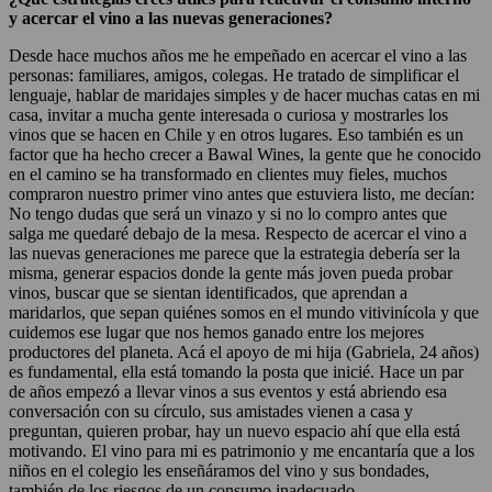
y acercar el vino a las nuevas generaciones?
Desde hace muchos años me he empeñado en acercar el vino a las
personas: familiares, amigos, colegas. He tratado de simplificar el
lenguaje, hablar de maridajes simples y de hacer muchas catas en mi
casa, invitar a mucha gente interesada o curiosa y mostrarles los
vinos que se hacen en Chile y en otros lugares. Eso también es un
factor que ha hecho crecer a Bawal Wines, la gente que he conocido
en el camino se ha transformado en clientes muy fieles, muchos
compraron nuestro primer vino antes que estuviera listo, me decían:
No tengo dudas que será un vinazo y si no lo compro antes que
salga me quedaré debajo de la mesa. Respecto de acercar el vino a
las nuevas generaciones me parece que la estrategia debería ser la
misma, generar espacios donde la gente más joven pueda probar
vinos, buscar que se sientan identificados, que aprendan a
maridarlos, que sepan quiénes somos en el mundo vitivinícola y que
cuidemos ese lugar que nos hemos ganado entre los mejores
productores del planeta. Acá el apoyo de mi hija (Gabriela, 24 años)
es fundamental, ella está tomando la posta que inicié. Hace un par
de años empezó a llevar vinos a sus eventos y está abriendo esa
conversación con su círculo, sus amistades vienen a casa y
preguntan, quieren probar, hay un nuevo espacio ahí que ella está
motivando. El vino para mi es patrimonio y me encantaría que a los
niños en el colegio les enseñáramos del vino y sus bondades,
también de los riesgos de un consumo inadecuado.