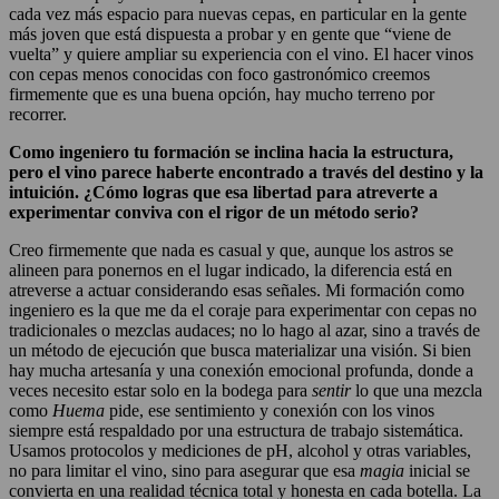
cada vez más espacio para nuevas cepas, en particular en la gente
más joven que está dispuesta a probar y en gente que “viene de
vuelta” y quiere ampliar su experiencia con el vino. El hacer vinos
con cepas menos conocidas con foco gastronómico creemos
firmemente que es una buena opción, hay mucho terreno por
recorrer.
Como ingeniero tu formación se inclina hacia la estructura,
pero el vino parece haberte encontrado a través del destino y la
intuición. ¿Cómo logras que esa libertad para atreverte a
experimentar conviva con el rigor de un método serio?
Creo firmemente que nada es casual y que, aunque los astros se
alineen para ponernos en el lugar indicado, la diferencia está en
atreverse a actuar considerando esas señales. Mi formación como
ingeniero es la que me da el coraje para experimentar con cepas no
tradicionales o mezclas audaces; no lo hago al azar, sino a través de
un método de ejecución que busca materializar una visión. Si bien
hay mucha artesanía y una conexión emocional profunda, donde a
veces necesito estar solo en la bodega para
sentir
lo que una mezcla
como
Huema
pide, ese sentimiento y conexión con los vinos
siempre está respaldado por una estructura de trabajo sistemática.
Usamos protocolos y mediciones de pH, alcohol y otras variables,
no para limitar el vino, sino para asegurar que esa
magia
inicial se
convierta en una realidad técnica total y honesta en cada botella. La