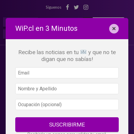
Síguenos
¡Suscribete!
Iniciar Sesión
WiP.cl en 3 Minutos
×
Buscar:
Beneficios
WiP
Recibe las noticias en tu
y que no te
digan que no sabías!
SUSCRIBIRME