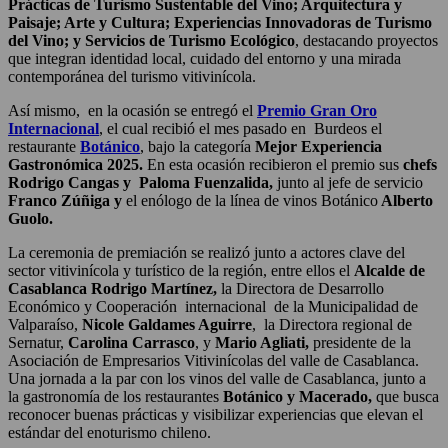
Prácticas de Turismo Sustentable del Vino; Arquitectura y
Paisaje; Arte y Cultura; Experiencias Innovadoras de Turismo
del Vino; y Servicios de Turismo Ecológico
, destacando proyectos
que integran identidad local, cuidado del entorno y una mirada
contemporánea del turismo vitivinícola.
Así mismo, en la ocasión se entregó el
Premio Gran Oro
Internacional
, el cual recibió el mes pasado en Burdeos el
restaurante
Botánico
, bajo la categoría
Mejor Experiencia
Gastronómica 2025.
En esta ocasión recibieron el premio sus
chefs
Rodrigo Cangas y Paloma Fuenzalida,
junto al jefe de servicio
Franco Zúñiga y
el enólogo de la línea de vinos Botánico
Alberto
Guolo.
La ceremonia de premiación se realizó junto a actores clave del
sector vitivinícola y turístico de la región, entre ellos el
Alcalde de
Casablanca Rodrigo Martínez,
la Directora de Desarrollo
Económico y Cooperación internacional de la Municipalidad de
Valparaíso,
Nicole Galdames Aguirre
, la Directora regional de
Sernatur,
Carolina Carrasco
, y
Mario Agliati,
presidente de la
Asociación de Empresarios Vitivinícolas del valle de Casablanca.
Una jornada a la par con los vinos del valle de Casablanca, junto a
la gastronomía de los restaurantes
Botánico y Macerado,
que busca
reconocer buenas prácticas y visibilizar experiencias que elevan el
estándar del enoturismo chileno.