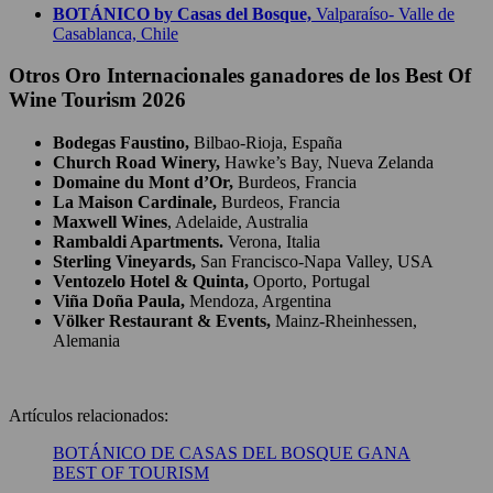
BOTÁNICO by Casas del Bosque,
Valparaíso- Valle de
Casablanca, Chile
Otros Oro Internacionales ganadores de los Best Of
Wine Tourism 2026
Bodegas Faustino,
Bilbao-Rioja, España
Church Road Winery,
Hawke’s Bay, Nueva Zelanda
Domaine du Mont d’Or,
Burdeos, Francia
La Maison Cardinale,
Burdeos, Francia
Maxwell Wines
, Adelaide, Australia
Rambaldi Apartments.
Verona, Italia
Sterling Vineyards,
San Francisco-Napa Valley, USA
Ventozelo Hotel & Quinta,
Oporto, Portugal
Viña Doña Paula,
Mendoza, Argentina
Völker Restaurant & Events,
Mainz-Rheinhessen,
Alemania
Artículos relacionados:
BOTÁNICO DE CASAS DEL BOSQUE GANA
BEST OF TOURISM