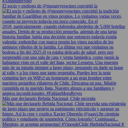
El socio y enólogo de @morareyeswines convirtió la
Más que declararlo Bebida Nacional, Chile necesita