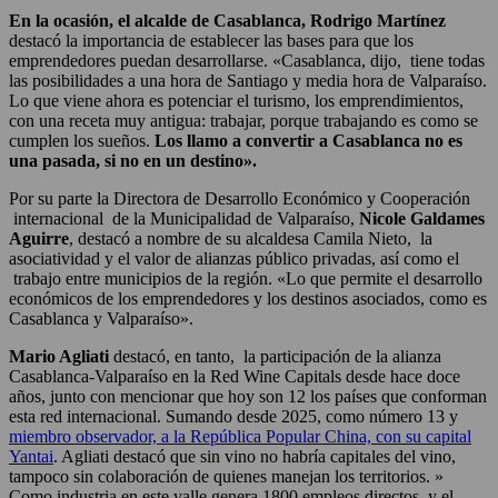
En la ocasión, el alcalde de Casablanca, Rodrigo Martínez
destacó la importancia de establecer las bases para que los
emprendedores puedan desarrollarse. «Casablanca, dijo, tiene todas
las posibilidades a una hora de Santiago y media hora de Valparaíso.
Lo que viene ahora es potenciar el turismo, los emprendimientos,
con una receta muy antigua: trabajar, porque trabajando es como se
cumplen los sueños.
Los llamo a convertir a Casablanca no es
una pasada, si no en un destino».
Por su parte la Directora de Desarrollo Económico y Cooperación
internacional de la Municipalidad de Valparaíso,
Nicole Galdames
Aguirre
, destacó a nombre de su alcaldesa Camila Nieto, la
asociatividad y el valor de alianzas público privadas, así como el
trabajo entre municipios de la región. «Lo que permite el desarrollo
económicos de los emprendedores y los destinos asociados, como es
Casablanca y Valparaíso».
Mario Agliati
destacó, en tanto, la participación de la alianza
Casablanca-Valparaíso en la Red Wine Capitals desde hace doce
años, junto con mencionar que hoy son 12 los países que conforman
esta red internacional. Sumando desde 2025, como número 13 y
miembro observador, a la República Popular China, con su capital
Yantai
. Agliati destacó que sin vino no habría capitales del vino,
tampoco sin colaboración de quienes manejan los territorios. »
Como industria en este valle genera 1800 empleos directos, y el