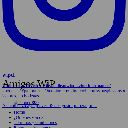
wipcl
Amigos WiP
Noticias del Vino de Chile/#chileanwine #vino Informamos/
#noticias / #panoramas / #enoturismo #Indiewinepress auspiciados x
lectores, no bodegas
Así comenzó ayer jueves 06 de agosto primera jorna
Home
¿Quiénes somos?
Términos y condiciones
Preguntas frecuentes