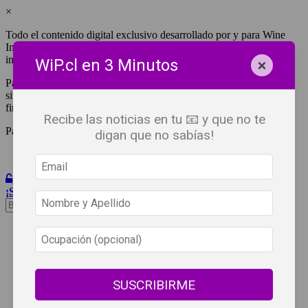
×
Todo el contenido digital exclusivo desarrollado por y para Wine
Independent Press Chile, cuenta con derechos de propiedad
intelectual.
×
WiP.cl en 3 Minutos
Para tener acceso a una copia y/o impresión de cualquiera de ellos
sin fines de lucro, debes ser #SuscriptorWiP.^Para su réplica con
fines comerciales debes contactar al e-mail
editor@wip.cl
.
Recibe las noticias en tu 📧 y que no te
Pagas una sola vez al año y disfrutas por 12 meses.
digan que no sabías!
Iniciar Sesión
¡Suscribete!
Beneficios
WiP
Buscar:
Síguenos
SUSCRIBIRME