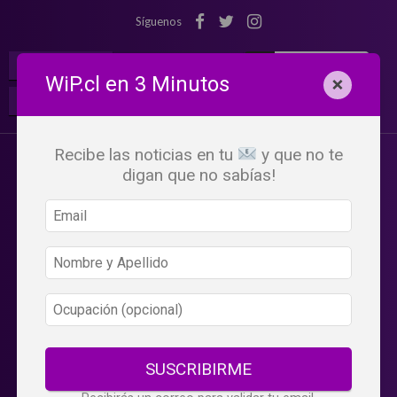
Síguenos
¡Suscribete!
Iniciar Sesión
WiP.cl en 3 Minutos
×
Buscar:
Beneficios
WiP
Recibe las noticias en tu
y que no te
digan que no sabías!
SUSCRIBIRME