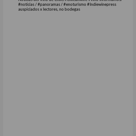
#noticias / #panoramas / #enoturismo #Indiewinepress
auspiciados x lectores, no bodegas