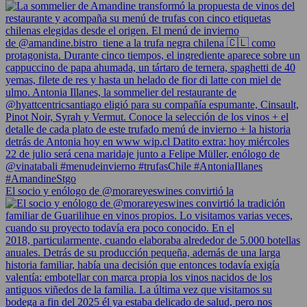
El socio y enólogo de @morareyeswines convirtió la