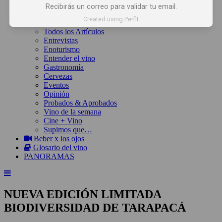
Inicio
Recibirás un correo para validar tu email.
Noticias
Created using Perfit
Artículos
Todos los Artículos
Entrevistas
Enoturismo
Entender el vino
Gastronomía
Cervezas
Eventos
Opinión
Probados & Aprobados
Vino de la semana
Cine + Vino
Supimos que…
Beber x los ojos
Glosario del vino
PANORAMAS
NUEVA EDICIÓN LIMITADA
BIODIVERSIDAD DE TARAPACÁ