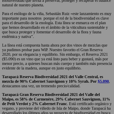
Biodiversidad que invita a preservar, proteger y recuperar el balance
natural de nuestro planeta.
Para el enólogo de la viña, Sebastián Ruiz «este lanzamiento es muy
importante para nosotros porque el rol de la biodiversidad es clave
para el desarrollo de la enología. Esta línea se enmarca en el plan
que hemos desarrollado en el ámbito de la viticultura sustentable y
que busca proteger y fomentar el desarrollo de la flora y fauna
endémica y nativa”.
La línea está compuesta hasta ahora por dos vinos de mezclas que
ya pudimos probar para WiP. Nuestro favorito el Gran Reserva
2020, por su elegancia y equilibrio. Sin embargo, el Reserva 2021
($5.090) es un vino que ya está listo para beber y gustará, más por
menor precio, a quienes buscan más cuerpo y también más presencia
evidente de la madera, aunque en justo equilibrio.
Tarapacá Reserva Biodiversidad 2021 del Valle Central, es
mezcla de 90% Cabernet Sauvignon y 10% Syrah. Por
$5.090
,
destacamos una vez, un tremendo precio/calidad.
Tarapacá Gran Reserva Biodiversidad 2021 del Valle del
Maipo, es 58% de Carmenère, 29% Cabernet Sauvignon, 11%
de Petit Verdot y 2% Cabernet Franc
. Está certificado orgánico y
vegano, y proviene del viñedo de Isla de Maipo, donde Tarapacá ha
desarrollado los últimos años su proyecto de biodiversidad en busca