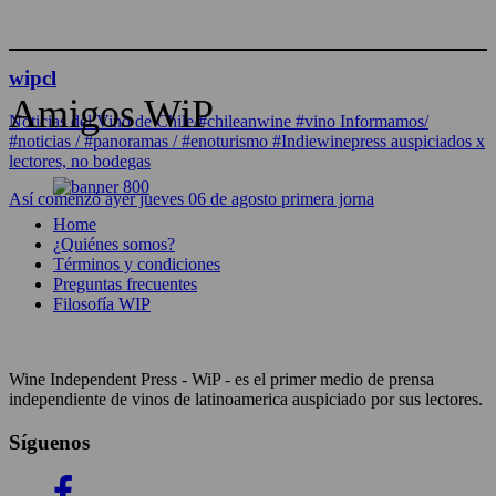
wipcl
Amigos WiP
Noticias del Vino de Chile/#chileanwine #vino Informamos/
#noticias / #panoramas / #enoturismo #Indiewinepress auspiciados x
lectores, no bodegas
Así comenzó ayer jueves 06 de agosto primera jorna
Home
¿Quiénes somos?
Términos y condiciones
Preguntas frecuentes
Filosofía WIP
Wine Independent Press - WiP - es el primer medio de prensa
independiente de vinos de latinoamerica auspiciado por sus lectores.
Síguenos