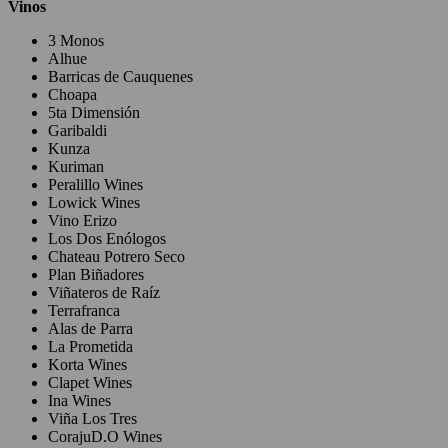
Vinos
3 Monos
Alhue
Barricas de Cauquenes
Choapa
5ta Dimensión
Garibaldi
Kunza
Kuriman
Peralillo Wines
Lowick Wines
Vino Erizo
Los Dos Enólogos
Chateau Potrero Seco
Plan Biñadores
Viñateros de Raíz
Terrafranca
Alas de Parra
La Prometida
Korta Wines
Clapet Wines
Ina Wines
Viña Los Tres
CorajuD.O Wines