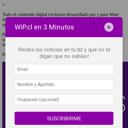
×
Todo el contenido digital exclusivo desarrollado por y para Wine
Independent Press Chile, cuenta con derechos de propiedad
intelectual.
×
WiP.cl en 3 Minutos
Para tener acceso a una copia y/o impresión de cualquiera de ellos
sin fines de lucro, debes ser #SuscriptorWiP.^Para su réplica con
fines comerciales debes contactar al e-mail
editor@wip.cl
.
Recibe las noticias en tu 📧 y que no te
Pagas una sola vez al año y disfrutas por 12 meses.
digan que no sabías!
SUSCRIBIRME