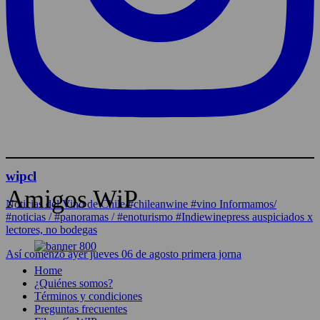
wipcl
Amigos WiP
Noticias del Vino de Chile/#chileanwine #vino Informamos/
#noticias / #panoramas / #enoturismo #Indiewinepress auspiciados x
lectores, no bodegas
Así comenzó ayer jueves 06 de agosto primera jorna
Home
¿Quiénes somos?
Términos y condiciones
Preguntas frecuentes