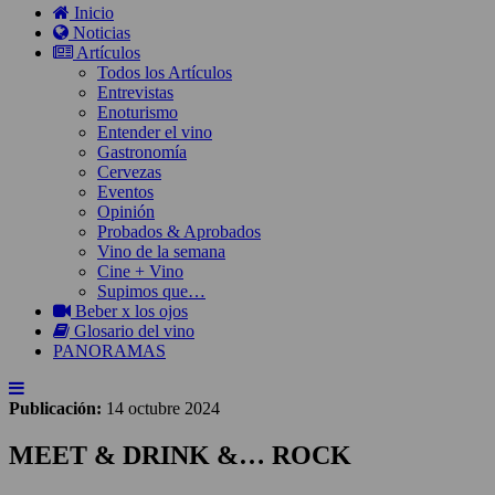
Inicio
Noticias
Artículos
Todos los Artículos
Entrevistas
Enoturismo
Entender el vino
Gastronomía
Cervezas
Eventos
Opinión
Probados & Aprobados
Vino de la semana
Cine + Vino
Supimos que…
Beber x los ojos
Glosario del vino
PANORAMAS
Publicación:
14 octubre 2024
MEET & DRINK &… ROCK