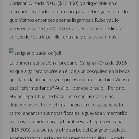
Carignan Orzada 2016 ($13.450), ya disponible en el
mercado, era todo lo contrario: para beber ya. Eso fue lo
que hicimos entonces apenas llegamos a Rubaiyat, lo
vinos en la carta ($27.500) y nos decidimos a pedir dos
cortes de res a la parrilla (entraña y picada summus).
La primera sensación al probar el Carignan Orzada 2016
es que algo raro ocurre en él; deja un cosquilleo en la boca
que llama la atención, y no precisamente para bien. Acaso
está refermentando? Auxilio… por ese precio… Pero no,
el vino llega al final de boca, junto con las cosquillas,
dejando una estela de frutas negras frescas, jugosas. En
tanto, encantan sus notas florales, a guayaba y membrillo
frescos, también moras y frambuesas. Llega la entraña
($19.500), a su punto, y otro sorbo del Carignan vuelve a
acompañarnos; esta vez con menos cosquillas… y cada