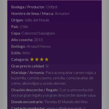
Bodega / Productor
:
Odfjell
Nombre de línea / Marca
:
Armador
Origen
:
Valle del Maule
País
:
Chile
Cepa
:
Cabernet Sauvignon
Año cosecha
:
2015
Enólogo
:
Arnaud Hereu
Estilo
:
tinto
Categoría:
Gran precio calidad
:
Si
Maridaje / Armonía
:
Para acompañar carnes rojas a
la parrilla, comida casera, sencilla, como lasañas de
carne, albóndigas y asado alemán.
Ocasión descorche / Regalo
:
Con su presentación
será un gran regalo y un gran descorche donde vaya.
Donde encontrarlo
:
Tiendas El Mundo del Vino
Contacto productor
:
www.odfjellvineyards.cl