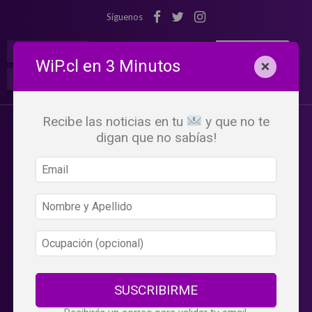
Síguenos
¡Suscribete!
Iniciar Sesión
WiP.cl en 3 Minutos
×
Buscar:
Beneficios
WiP
Recibe las noticias en tu
y que no te
digan que no sabías!
SUSCRIBIRME