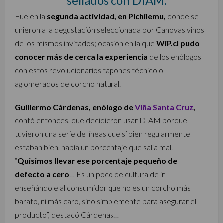
sellados con DIAM.
Fue en la
segunda actividad, en Pichilemu,
donde se
unieron a la degustación seleccionada por Canovas vinos
de los mismos invitados; ocasión en la que
WiP.cl pudo
conocer más de cerca la experiencia
de los enólogos
con estos revolucionarios tapones técnico o
aglomerados de corcho natural.
Guillermo Cárdenas, enólogo de
Viña Santa Cruz
,
contó entonces, que decidieron usar DIAM porque
tuvieron una serie de líneas que sí bien regularmente
estaban bien, había un porcentaje que salía mal.
“
Quisimos llevar ese porcentaje pequeño de
defecto a cero
… Es un poco de cultura de ir
enseñándole al consumidor que no es un corcho más
barato, ni más caro, sino simplemente para asegurar el
producto”, destacó Cárdenas…