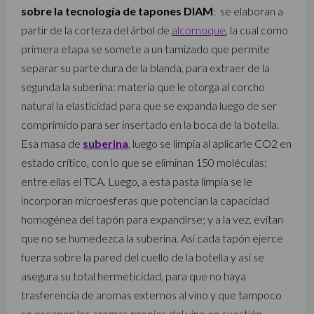
sobre la tecnología de tapones DIAM
: se elaboran a
partir de la corteza del árbol de
alcornoque
, la cual como
primera etapa se somete a un tamizado que permite
separar su parte dura de la blanda, para extraer de la
segunda la suberina: materia que le otorga al corcho
natural la elasticidad para que se expanda luego de ser
comprimido para ser insertado en la boca de la botella.
Esa masa de
suberina
, luego se limpia al aplicarle CO2 en
estado crítico, con lo que se eliminan 150 moléculas;
entre ellas el TCA. Luego, a esta pasta limpia se le
incorporan microesferas que potencian la capacidad
homogénea del tapón para expandirse; y a la vez, evitan
que no se humedezca la suberina. Así cada tapón ejerce
fuerza sobre la pared del cuello de la botella y así se
asegura su total hermeticidad, para que no haya
trasferencia de aromas externos al vino y que tampoco
se escapen los aromas propios del vino en cuestión.