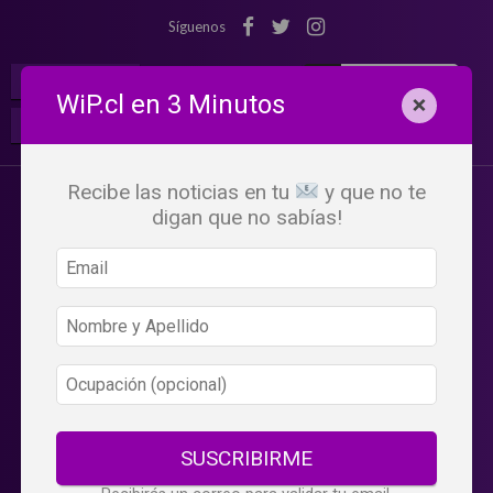
Síguenos
¡Suscribete!
Iniciar Sesión
WiP.cl en 3 Minutos
×
Buscar:
Beneficios
WiP
Recibe las noticias en tu
y que no te
digan que no sabías!
SUSCRIBIRME