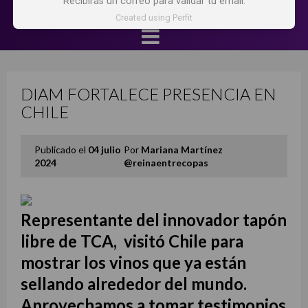
Recibirás un correo para validar tu email.
Created using Perfit
DIAM FORTALECE PRESENCIA EN
CHILE
Publicado el
04 julio
Por
Mariana Martínez
2024
@reinaentrecopas
Representante del innovador tapón
libre de TCA, visitó Chile para
mostrar los vinos que ya están
sellando alrededor del mundo.
Aprovechamos a tomar testimonios