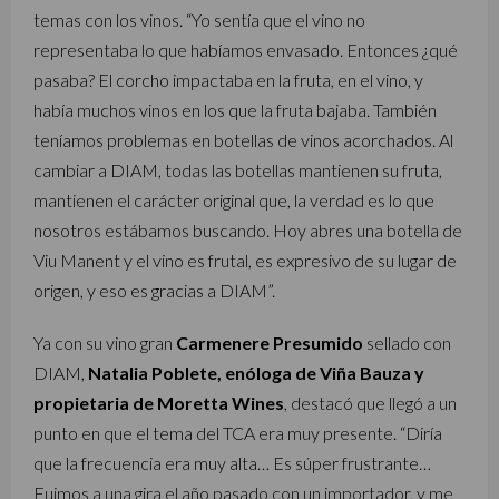
temas con los vinos. “Yo sentía que el vino no
representaba lo que habíamos envasado. Entonces ¿qué
pasaba? El corcho impactaba en la fruta, en el vino, y
había muchos vinos en los que la fruta bajaba. También
teníamos problemas en botellas de vinos acorchados. Al
cambiar a DIAM, todas las botellas mantienen su fruta,
mantienen el carácter original que, la verdad es lo que
nosotros estábamos buscando. Hoy abres una botella de
Viu Manent y el vino es frutal, es expresivo de su lugar de
origen, y eso es gracias a DIAM”.
Ya con su vino gran
Carmenere Presumido
sellado con
DIAM,
Natalia Poblete, enóloga de Viña Bauza y
propietaria de Moretta Wines
, destacó que llegó a un
punto en que el tema del TCA era muy presente. “Diría
que la frecuencia era muy alta… Es súper frustrante…
Fuimos a una gira el año pasado con un importador, y me