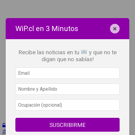
×
WiP.cl en 3 Minutos
Recibe las noticias en tu
y que no te
digan que no sabías!
SUSCRIBIRME
Iniciar Sesión
¡Suscribete!
Beneficios
WiP