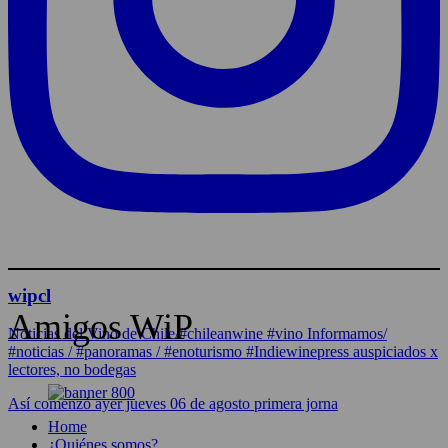
wipcl
Amigos WiP
Noticias del Vino de Chile/#chileanwine #vino Informamos/
#noticias / #panoramas / #enoturismo #Indiewinepress auspiciados x
lectores, no bodegas
Así comenzó ayer jueves 06 de agosto primera jorna
Home
¿Quiénes somos?