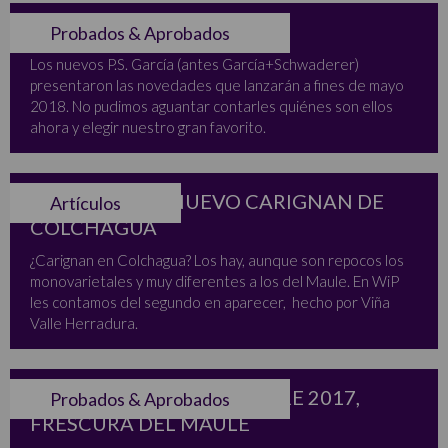
ELEGIDO DE LA SEMANA
Probados & Aprobados
Los nuevos P.S. García (antes García+Schwaderer)
presentaron las novedades que lanzarán a fines de mayo
2018. No pudimos aguantar contarles quiénes son ellos
ahora y elegir nuestro gran favorito.
GUAIRABO, EL NUEVO CARIGNAN DE
Artículos
COLCHAGUA
¿Carignan en Colchagua? Los hay, aunque son repocos los
monovarietales y muy diferentes a los del Maule. En WiP
les contamos del segundo en aparecer, hecho por Viña
Valle Herradura.
ERASMO ROSÉ MOURVEDRE 2017,
Probados & Aprobados
FRESCURA DEL MAULE