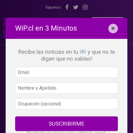
Síguenos
¡Suscribete!
Iniciar Sesión
WiP.cl en 3 Minutos
×
Buscar:
Beneficios
WiP
Recibe las noticias en tu
y que no te
digan que no sabías!
SUSCRIBIRME