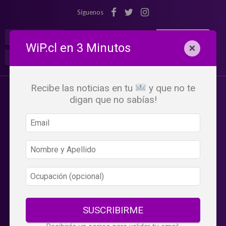
Síguenos
¡Suscribete!
Iniciar Sesión
WiP.cl en 3 Minutos
×
Buscar:
Beneficios
WiP
Recibe las noticias en tu
y que no te
digan que no sabías!
SUSCRIBIRME